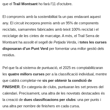
que el
Trail Montsant
ho farà l’11 d’octubre.
El compromís amb la sostenibilitat fa un pas endavant aquest
any. El circuit incorpora premis amb un 95% de components
reciclats, samarretes fabricades amb teixit 100% reciclat i el
reciclatge de les cintes de marcatge. A més, el Trail Serra de
Montsant ha assolit el segell de
Petjada Verda
, i
totes les curses
disposaran d’un Punt Verd
per fomentar una millor gestió dels
residus.
Pel que fa al sistema de puntuació, el 2025 es comptabilitzaran
les
quatre millors curses
per a la classificació individual, mentre
que caldrà completar-ne
sis per obtenir la condició de
FINISHER
. En categoria de clubs, puntuaran les set proves del
calendari. Precisament, una altra de les novetats destacades és
la creació de
dues classificacions per clubs
: una per punts i
una altra per nombre de finishers en cada cursa.