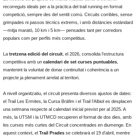
recorreguts ideals per a la pràctica del trail running en format
competició, sempre des del sentit comú. Circuits corribles, sense
grimpades ni passos tècnics extrems, i amb distàncies estàndard
—mitja marató, 10 km i 5 km— pensades tant per corredors
populars com per perfils més competitius.
La
tretzena edició del circuit
, el 2026, consolida l’estructura
competitiva amb un
calendari de set curses puntuables
,
mantenint la voluntat de donar continuïtat i coherència a un
projecte ja plenament arrelat al territori.
A nivell organitzatiu, el circuit presenta diversos ajustos de dates:
el Trail Les Ermites, la Cursa Bràfim i el Trail l’Albiol es desplacen
una setmana respecte al calendari inicial previst per al 2025. A
més, la UTSM i la UTMCD recuperen el format de dos dies, amb
les curses més curtes del Circuit concentrades en diumenge. En
aquest context, el
Trail Prades
se celebrarà el 19 d’abril, mentre