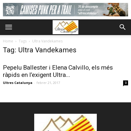
Home
Tags
Ultra Vandekames
Tag: Ultra Vandekames
Pepelu Ballester i Elena Calvillo, els més
ràpids en l’exigent Ultra...
Ultres Catalunya
-
febrer 21, 2017
0