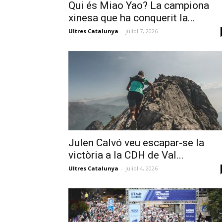
Qui és Miao Yao? La campiona
xinesa que ha conquerit la...
Ultres Catalunya
-
juliol 7, 2026
Julen Calvó veu escapar-se la
victòria a la CDH de Val...
Ultres Catalunya
-
juliol 4, 2026