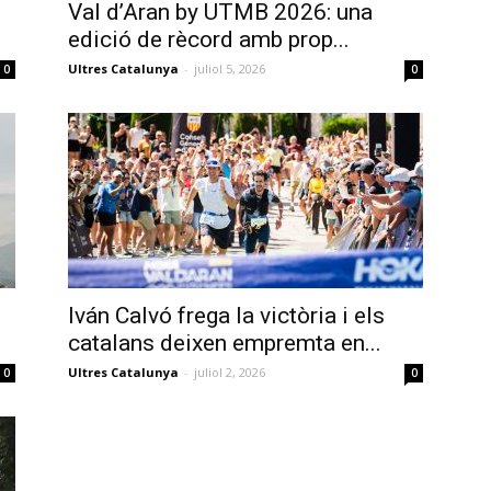
Val d’Aran by UTMB 2026: una
edició de rècord amb prop...
Ultres Catalunya
-
juliol 5, 2026
0
0
Iván Calvó frega la victòria i els
catalans deixen empremta en...
Ultres Catalunya
-
juliol 2, 2026
0
0