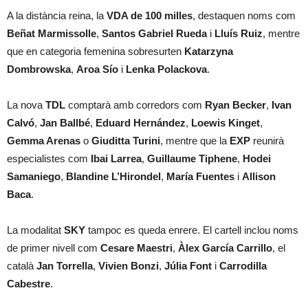
A la distància reina, la
VDA de 100 milles
, destaquen noms com
Beñat Marmissolle
,
Santos Gabriel Rueda
i
Lluís Ruiz
, mentre
que en categoria femenina sobresurten
Katarzyna
Dombrowska
,
Aroa Sío
i
Lenka Polackova
.
La nova
TDL
comptarà amb corredors com
Ryan Becker
,
Ivan
Calvó
,
Jan Ballbé
,
Eduard Hernández
,
Loewis Kinget
,
Gemma Arenas
o
Giuditta Turini
, mentre que la
EXP
reunirà
especialistes com
Ibai Larrea
,
Guillaume Tiphene
,
Hodei
Samaniego
,
Blandine L’Hirondel
,
María Fuentes
i
Allison
Baca
.
La modalitat
SKY
tampoc es queda enrere. El cartell inclou noms
de primer nivell com
Cesare Maestri
,
Àlex García Carrillo
, el
català
Jan Torrella
,
Vivien Bonzi
,
Júlia Font
i
Carrodilla
Cabestre
.