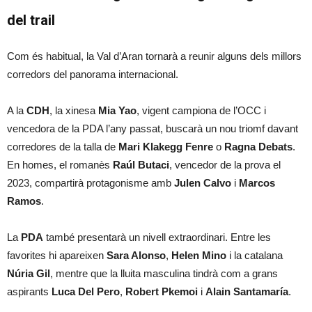
del trail
Com és habitual, la Val d’Aran tornarà a reunir alguns dels millors
corredors del panorama internacional.
A la
CDH
, la xinesa
Mia Yao
, vigent campiona de l’OCC i
vencedora de la PDA l’any passat, buscarà un nou triomf davant
corredores de la talla de
Mari Klakegg Fenre
o
Ragna Debats
.
En homes, el romanès
Raúl Butaci
, vencedor de la prova el
2023, compartirà protagonisme amb
Julen Calvo
i
Marcos
Ramos
.
La
PDA
també presentarà un nivell extraordinari. Entre les
favorites hi apareixen
Sara Alonso
,
Helen Mino
i la catalana
Núria Gil
, mentre que la lluita masculina tindrà com a grans
aspirants
Luca Del Pero
,
Robert Pkemoi
i
Alain Santamaría
.