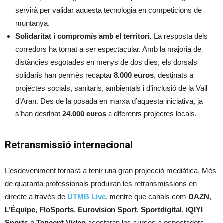
servirà per validar aquesta tecnologia en competicions de
muntanya.
Solidaritat i compromís amb el territori.
La resposta dels
corredors ha tornat a ser espectacular. Amb la majoria de
distàncies esgotades en menys de dos dies, els dorsals
solidaris han permès recaptar
8.000 euros
, destinats a
projectes socials, sanitaris, ambientals i d’inclusió de la Vall
d’Aran. Des de la posada en marxa d’aquesta iniciativa, ja
s’han destinat
24.000 euros
a diferents projectes locals.
Retransmissió internacional
L’esdeveniment tornarà a tenir una gran projecció mediàtica. Més
de quaranta professionals produiran les retransmissions en
directe a través de
UTMB Live
, mentre que canals com
DAZN
,
L’Équipe
,
FloSports
,
Eurovision Sport
,
Sportdigital
,
iQIYI
Sports
o
Tencent Video
acostaran les curses a espectadors