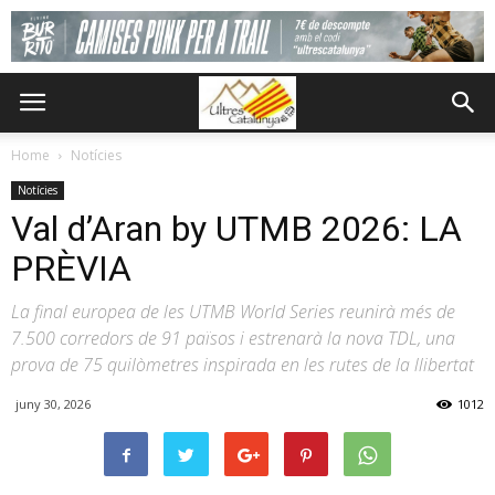
Home
Notícies
Notícies
Val d’Aran by UTMB 2026: LA
PRÈVIA
La final europea de les UTMB World Series reunirà més de
7.500 corredors de 91 països i estrenarà la nova TDL, una
prova de 75 quilòmetres inspirada en les rutes de la llibertat
juny 30, 2026
1012