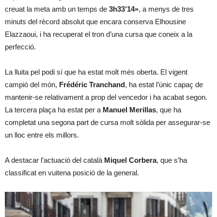
creuat la meta amb un temps de
3h33’14»
, a menys de tres
minuts del rècord absolut que encara conserva Elhousine
Elazzaoui, i ha recuperat el tron d’una cursa que coneix a la
perfecció.
La lluita pel podi sí que ha estat molt més oberta. El vigent
campió del món,
Frédéric Tranchand
, ha estat l’únic capaç de
mantenir-se relativament a prop del vencedor i ha acabat segon.
La tercera plaça ha estat per a
Manuel Merillas
, que ha
completat una segona part de cursa molt sòlida per assegurar-se
un lloc entre els millors.
A destacar l’actuació del català
Miquel Corbera
, que s’ha
classificat en vuitena posició de la general.