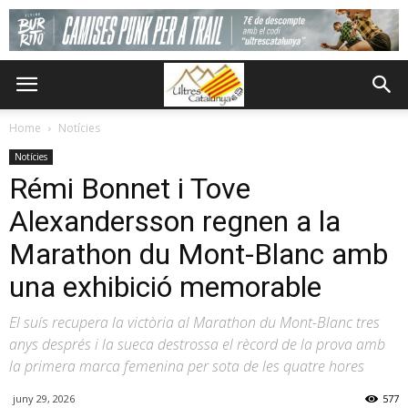
Home
Notícies
Notícies
Rémi Bonnet i Tove
Alexandersson regnen a la
Marathon du Mont-Blanc amb
una exhibició memorable
El suís recupera la victòria al Marathon du Mont-Blanc tres
anys després i la sueca destrossa el rècord de la prova amb
la primera marca femenina per sota de les quatre hores
juny 29, 2026
577