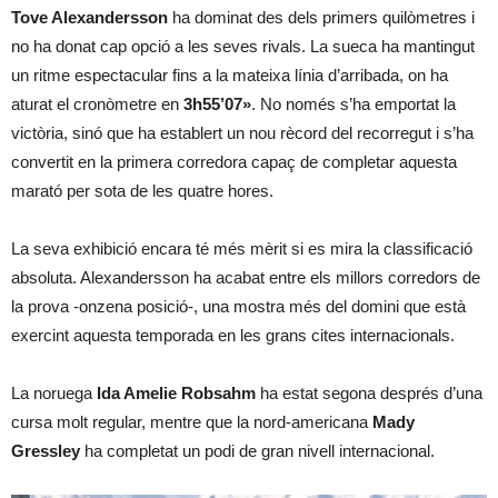
Tove Alexandersson
ha dominat des dels primers quilòmetres i
no ha donat cap opció a les seves rivals. La sueca ha mantingut
un ritme espectacular fins a la mateixa línia d’arribada, on ha
aturat el cronòmetre en
3h55’07»
. No només s’ha emportat la
victòria, sinó que ha establert un nou rècord del recorregut i s’ha
convertit en la primera corredora capaç de completar aquesta
marató per sota de les quatre hores.
La seva exhibició encara té més mèrit si es mira la classificació
absoluta. Alexandersson ha acabat entre els millors corredors de
la prova -onzena posició-, una mostra més del domini que està
exercint aquesta temporada en les grans cites internacionals.
La noruega
Ida Amelie Robsahm
ha estat segona després d’una
cursa molt regular, mentre que la nord-americana
Mady
Gressley
ha completat un podi de gran nivell internacional.