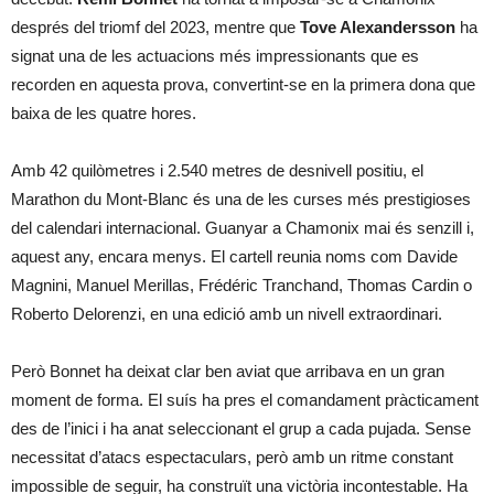
després del triomf del 2023, mentre que
Tove Alexandersson
ha
signat una de les actuacions més impressionants que es
recorden en aquesta prova, convertint-se en la primera dona que
baixa de les quatre hores.
Amb 42 quilòmetres i 2.540 metres de desnivell positiu, el
Marathon du Mont-Blanc és una de les curses més prestigioses
del calendari internacional. Guanyar a Chamonix mai és senzill i,
aquest any, encara menys. El cartell reunia noms com Davide
Magnini, Manuel Merillas, Frédéric Tranchand, Thomas Cardin o
Roberto Delorenzi, en una edició amb un nivell extraordinari.
Però Bonnet ha deixat clar ben aviat que arribava en un gran
moment de forma. El suís ha pres el comandament pràcticament
des de l’inici i ha anat seleccionant el grup a cada pujada. Sense
necessitat d’atacs espectaculars, però amb un ritme constant
impossible de seguir, ha construït una victòria incontestable. Ha