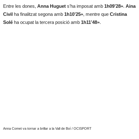
Entre les dones,
Anna Huguet
s’ha imposat amb
1h09’28»
.
Aina
Civil
ha finalitzat segona amb
1h10’25»
, mentre que
Cristina
Solé
ha ocupat la tercera posició amb
1h11’48»
.
Anna Comet va tornar a brillar a la Vall de Boí / OCISPORT