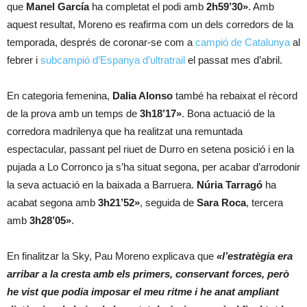
que
Manel García
ha completat el podi amb
2h59’30»
. Amb
aquest resultat, Moreno es reafirma com un dels corredors de la
temporada, després de coronar-se com a
campió de Catalunya
al
febrer i
subcampió d’Espanya d’ultratrail
el passat mes d’abril.
En categoria femenina,
Dalia Alonso
també ha rebaixat el rècord
de la prova amb un temps de
3h18’17»
. Bona actuació de la
corredora madrilenya que ha realitzat una remuntada
espectacular, passant pel riuet de Durro en setena posició i en la
pujada a Lo Corronco ja s’ha situat segona, per acabar d’arrodonir
la seva actuació en la baixada a Barruera.
Núria Tarragó
ha
acabat segona amb
3h21’52»
, seguida de
Sara Roca
, tercera
amb
3h28’05»
.
En finalitzar la Sky, Pau Moreno explicava que
«l’estratègia era
arribar a la cresta amb els primers, conservant forces, però
he vist que podia imposar el meu ritme i he anat ampliant