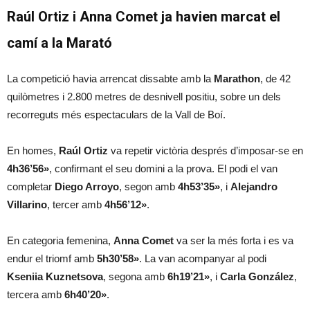
Raúl Ortiz i Anna Comet ja havien marcat el
camí a la Marató
La competició havia arrencat dissabte amb la
Marathon
, de 42
quilòmetres i 2.800 metres de desnivell positiu, sobre un dels
recorreguts més espectaculars de la Vall de Boí.
En homes,
Raúl Ortiz
va repetir victòria després d’imposar-se en
4h36’56»
, confirmant el seu domini a la prova. El podi el van
completar
Diego Arroyo
, segon amb
4h53’35»
, i
Alejandro
Villarino
, tercer amb
4h56’12»
.
En categoria femenina,
Anna Comet
va ser la més forta i es va
endur el triomf amb
5h30’58»
. La van acompanyar al podi
Kseniia Kuznetsova
, segona amb
6h19’21»
, i
Carla González
,
tercera amb
6h40’20»
.