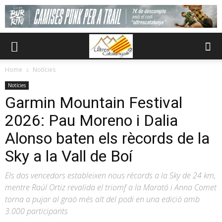
Home
Notícies
Notícies
Garmin Mountain Festival
2026: Pau Moreno i Dalia
Alonso baten els rècords de la
Sky a la Vall de Boí
Els dos vencedors estableixen nous rècords a la Sky de 24 km,
mentre Raúl Ortiz revalida el triomf a la Marató i Anna Comet
torna a pujar al graó més alt del podi en una edició amb
3.000 participants