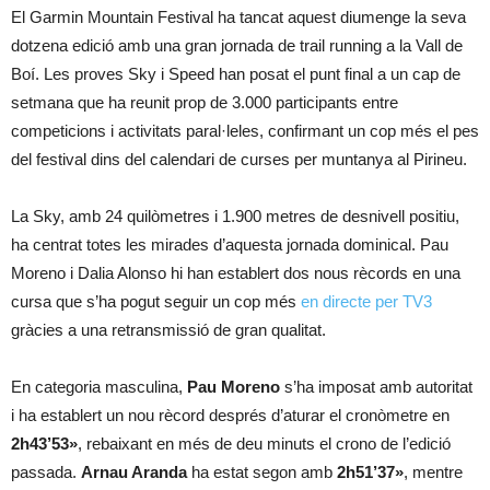
El Garmin Mountain Festival ha tancat aquest diumenge la seva
dotzena edició amb una gran jornada de trail running a la Vall de
Boí. Les proves Sky i Speed han posat el punt final a un cap de
setmana que ha reunit prop de 3.000 participants entre
competicions i activitats paral·leles, confirmant un cop més el pes
del festival dins del calendari de curses per muntanya al Pirineu.
La Sky, amb 24 quilòmetres i 1.900 metres de desnivell positiu,
ha centrat totes les mirades d’aquesta jornada dominical. Pau
Moreno i Dalia Alonso hi han establert dos nous rècords en una
cursa que s’ha pogut seguir un cop més
en directe per TV3
gràcies a una retransmissió de gran qualitat.
En categoria masculina,
Pau Moreno
s’ha imposat amb autoritat
i ha establert un nou rècord després d’aturar el cronòmetre en
2h43’53»
, rebaixant en més de deu minuts el crono de l’edició
passada.
Arnau Aranda
ha estat segon amb
2h51’37»
, mentre