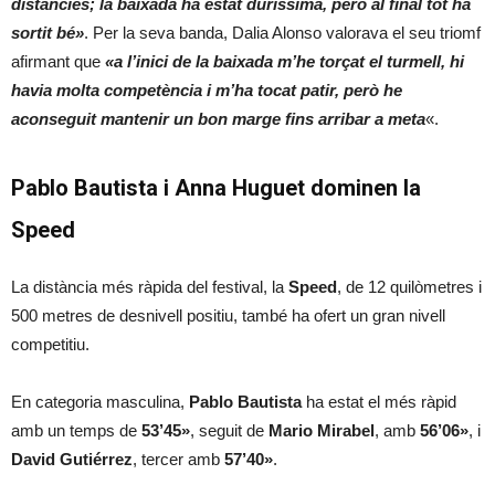
distàncies; la baixada ha estat duríssima, però al final tot ha
sortit bé»
. Per la seva banda, Dalia Alonso valorava el seu triomf
afirmant que
«a l’inici de la baixada m’he torçat el turmell, hi
havia molta competència i m’ha tocat patir, però he
aconseguit mantenir un bon marge fins arribar a meta
«.
Pablo Bautista i Anna Huguet dominen la
Speed
La distància més ràpida del festival, la
Speed
, de 12 quilòmetres i
500 metres de desnivell positiu, també ha ofert un gran nivell
competitiu.
En categoria masculina,
Pablo Bautista
ha estat el més ràpid
amb un temps de
53’45»
, seguit de
Mario Mirabel
, amb
56’06»
, i
David Gutiérrez
, tercer amb
57’40»
.