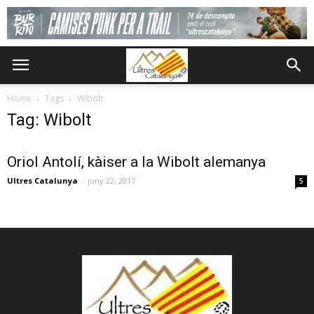
Home
Tags
Wibolt
Tag: Wibolt
Oriol Antolí, kàiser a la Wibolt alemanya
Ultres Catalunya
-
juny 22, 2017
5