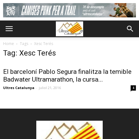
Home
Tags
Xesc Terés
Tag: Xesc Terés
El barceloní Pablo Segura finalitza la temible
Badwater Ultramarathon, la cursa...
Ultres Catalunya
-
juliol 21, 2016
4