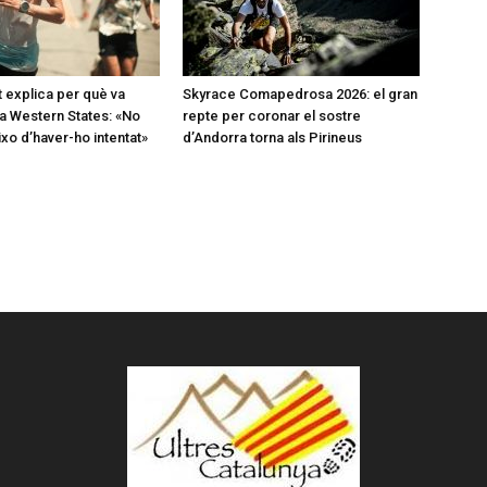
t explica per què va
Skyrace Comapedrosa 2026: el gran
a Western States: «No
repte per coronar el sostre
o d’haver-ho intentat»
d’Andorra torna als Pirineus