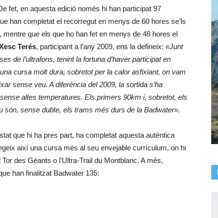
e fet, en aquesta edició només hi han participat 97
que han completat el recorregut en menys de 60 hores se’ls
, mentre que els que ho han fet en menys de 48 hores el
Xesc Terés
, participant a l’any 2009, ens la defineix:
«Junt
s de l’ultrafons, tenint la fortuna d’haver participat en
a cursa molt dura, sobretot per la calor asfixiant, on vam
ixar sense veu. A diferència del 2009, la sortida s’ha
es sense altes temperatures. Els primers 90km i, sobretot, els
iu són, sense dubte, els trams més durs de la Badwater».
Estat que hi ha pres part, ha completat aquesta autèntica
egeix així una cursa més al seu envejable currículum, on hi
Tor des Géants o l’Ultra-Trail du Montblanc. A més,
que han finalitzat Badwater 135: