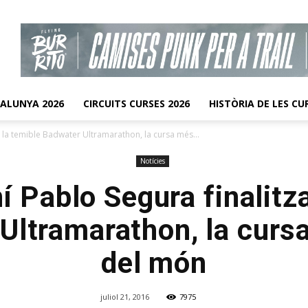
TALUNYA 2026
CIRCUITS CURSES 2026
HISTÒRIA DE LES CU
a la temible Badwater Ultramarathon, la cursa més...
Notícies
í Pablo Segura finalitz
Ultramarathon, la curs
del món
juliol 21, 2016
7975