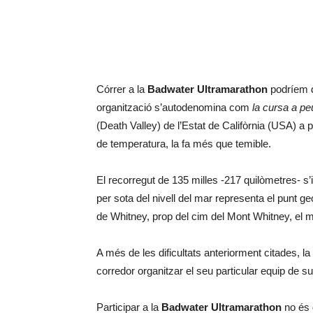
Córrer a la
Badwater Ultramarathon
podríem di
organització s’autodenomina com
la cursa a p
(Death Valley) de l’Estat de Califòrnia (USA) a 
de temperatura, la fa més que temible.
El recorregut de 135 milles -217 quilòmetres- s
per sota del nivell del mar representa el punt ge
de Whitney, prop del cim del Mont Whitney, el m
A més de les dificultats anteriorment citades, la
corredor organitzar el seu particular equip de s
Participar a la
Badwater Ultramarathon
no és 