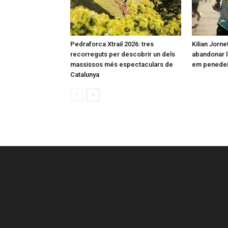
Pedraforca Xtrail 2026: tres
Kilian Jorne
recorreguts per descobrir un dels
abandonar l
massissos més espectaculars de
em penedeix
Catalunya