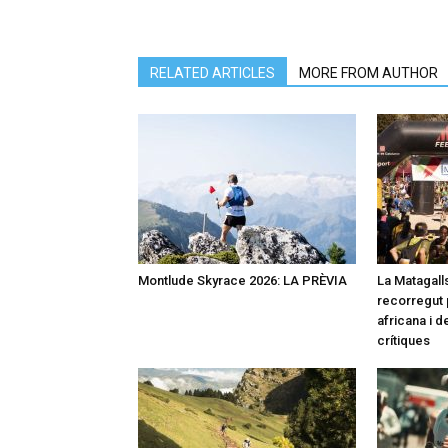
RELATED ARTICLES
MORE FROM AUTHOR
Montlude Skyrace 2026: LA PRÈVIA
La Matagalls
recorregut 
africana i 
crítiques