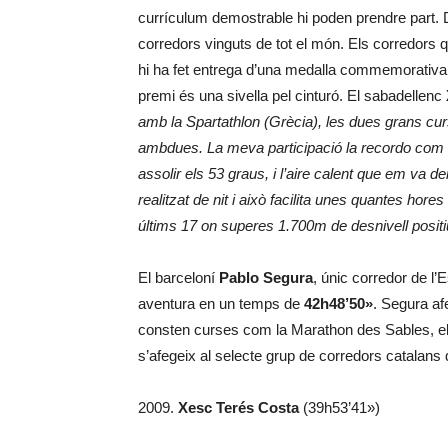
currículum demostrable hi poden prendre part. D
corredors vinguts de tot el món. Els corredors 
hi ha fet entrega d’una medalla commemorativa
premi és una sivella pel cinturó. El sabadellenc
amb la Spartathlon (Grècia), les dues grans curse
ambdues. La meva participació la recordo com un
assolir els 53 graus, i l’aire calent que em va de
realitzat de nit i això facilita unes quantes hor
últims 17 on superes 1.700m de desnivell posit
El barceloní
Pablo Segura
, únic corredor de l’
aventura en un temps de
42h48’50»
. Segura af
consten curses com la Marathon des Sables, el 
s’afegeix al selecte grup de corredors catalans 
2009.
Xesc Terés Costa
(39h53’41»)