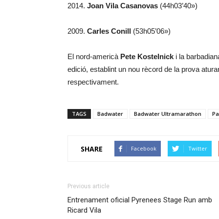
2014.
Joan Vila Casanovas
(44h03’40»)
2009.
Carles Conill
(53h05’06»)
El nord-americà
Pete Kostelnick
i la barbadia
edició, establint un nou rècord de la prova atura
respectivament.
TAGS
Badwater
Badwater Ultramarathon
Pa
SHARE
Facebook
Twitter
Previous article
Entrenament oficial Pyrenees Stage Run amb
Ricard Vila