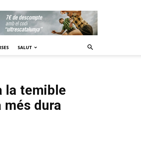
RSES
SALUT
a la temible
a més dura