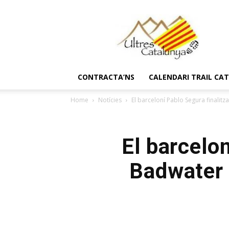
Ultres
Catalunya
CONTRACTA’NS
CALENDARI TRAIL CA
Home
Notícies
El barceloní Pablo Segura finalitz
El barcelon
Badwater 