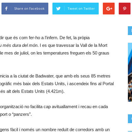
Share on Facebook
Tweet on Twitter
r que és com fer-ho a l’infern. De fet, la pròpia
eu més dura del món
. I es que travessar la Vall de la Mort
ple mes de juliol, on les temperatures freguen els 50 graus
’inicia a la ciutat de Badwater, que amb els seus 85 metres
ogràfic més baix dels Estats Units, i ascendeix fins al Portal
és alt dels Estats Units (4.421m).
 organització no facilita cap avituallament i recau en cada
uport o “panzers”.
gens fàcil i només un nombre reduït de corredors amb un