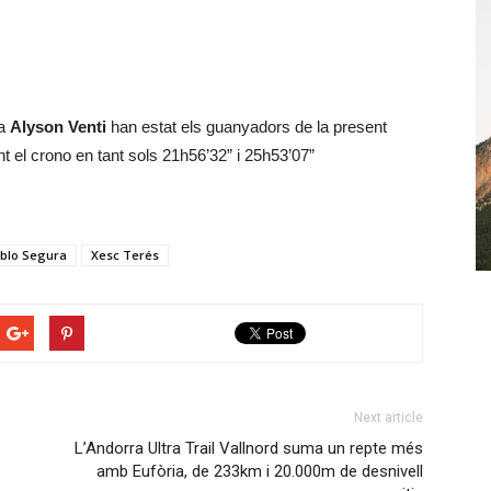
na
Alyson Venti
han estat els guanyadors de la present
nt el crono en tant sols 21h56’32” i 25h53’07”
blo Segura
Xesc Terés
Next article
L’Andorra Ultra Trail Vallnord suma un repte més
amb Eufòria, de 233km i 20.000m de desnivell