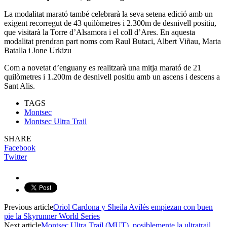
La modalitat marató també celebrarà la seva setena edició amb un
exigent recorregut de 43 quilòmetres i 2.300m de desnivell positiu,
que visitarà la Torre d’Alsamora i el coll d’Ares. En aquesta
modalitat prendran part noms com Raul Butaci, Albert Viñau, Marta
Batalla i Jone Urkizu
Com a novetat d’enguany es realitzarà una mitja marató de 21
quilòmetres i 1.200m de desnivell positiu amb un ascens i descens a
Sant Alis.
TAGS
Montsec
Montsec Ultra Trail
SHARE
Facebook
Twitter
Previous article
Oriol Cardona y Sheila Avilés empiezan con buen
pie la Skyrunner World Series
Next article
Montsec Ultra Trail (MUT), posiblemente la ultratrail