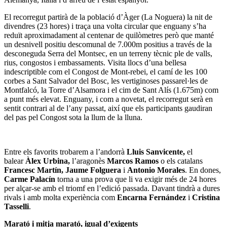
El recorregut partirà de la població d’Àger (La Noguera) la nit de
divendres (23 hores) i traça una volta circular que enguany s’ha
reduït aproximadament al centenar de quilòmetres però que manté
un desnivell positiu descomunal de 7.000m positius a través de la
desconeguda Serra del Montsec, en un terreny tècnic ple de valls,
rius, congostos i embassaments. Visita llocs d’una bellesa
indescriptible com el Congost de Mont-rebei, el camí de les 100
corbes a Sant Salvador del Bosc, les vertiginoses passarel·les de
Montfalcó, la Torre d’Alsamora i el cim de Sant Alís (1.675m) com
a punt més elevat. Enguany, i com a novetat, el recorregut serà en
sentit contrari al de l’any passat, així que els participants gaudiran
del pas pel Congost sota la llum de la lluna.
Entre els favorits trobarem a l’andorrà
Lluis Sanvicente,
el
balear
Àlex Urbina,
l’aragonès
Marcos Ramos
o els catalans
Francesc Martín, Jaume Folguera
i
Antonio Morales
. En dones,
Carme Palacín
torna a una prova que li va exigir més de 24 hores
per alçar-se amb el triomf en l’edició passada. Davant tindrà a dures
rivals i amb molta experiència com
Encarna Fernández
i
Cristina
Tasselli
.
Marató i mitja marató, igual d’exigents