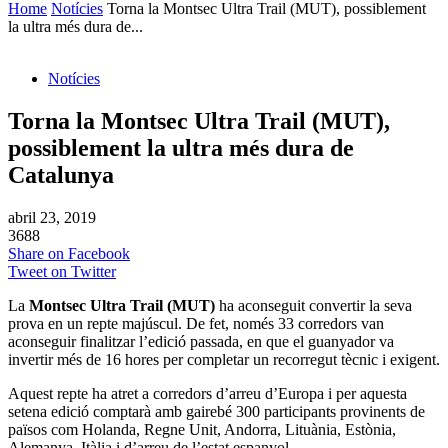
Home
Notícies
Torna la Montsec Ultra Trail (MUT), possiblement
la ultra més dura de...
Notícies
Torna la Montsec Ultra Trail (MUT),
possiblement la ultra més dura de
Catalunya
abril 23, 2019
3688
Share on Facebook
Tweet on Twitter
La
Montsec Ultra Trail (MUT)
ha aconseguit convertir la seva
prova en un repte majúscul. De fet, només 33 corredors van
aconseguir finalitzar l’edició passada, en que el guanyador va
invertir més de 16 hores per completar un recorregut tècnic i exigent.
Aquest repte ha atret a corredors d’arreu d’Europa i per aquesta
setena edició comptarà amb gairebé 300 participants provinents de
països com Holanda, Regne Unit, Andorra, Lituània, Estònia,
Alemanya, Itàlia i d’arreu de l’estat espanyol.