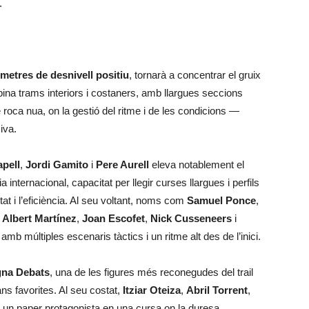
.
 metres de desnivell positiu
, tornarà a concentrar el gruix
mbina trams interiors i costaners, amb llargues seccions
oca nua, on la gestió del ritme i de les condicions —
iva.
pell
,
Jordi Gamito
i
Pere Aurell
eleva notablement el
internacional, capacitat per llegir curses llargues i perfils
tat i l’eficiència. Al seu voltant, noms com
Samuel Ponce
,
,
Albert Martínez
,
Joan Escofet
,
Nick Cusseneers
i
b múltiples escenaris tàctics i un ritme alt des de l’inici.
na Debats
, una de les figures més reconegudes del trail
ns favorites. Al seu costat,
Itziar Oteiza
,
Abril Torrent
,
r un paper protagonista en una cursa on la duresa