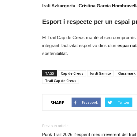
Irati Azkargorta
i
Cristina Garcia Hombravell
Esport i respecte per un espai p
El Trail Cap de Creus manté el seu compromís
integrant l’activitat esportiva dins d’un
espai nat
sostenibilitat.
TAGS
Cap de Creus
Jordi Gamito
Klassmark
Trail Cap de Creus
SHARE
Facebook
Twitter
Previous article
Punk Trail 2026: l’esperit més irreverent del trail