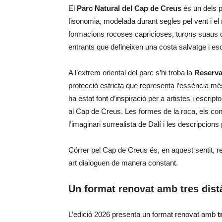
El
Parc Natural del Cap de Creus
és un dels p
fisonomia, modelada durant segles pel vent i el
formacions rocoses capricioses, turons suaus c
entrants que defineixen una costa salvatge i es
A l’extrem oriental del parc s’hi troba la
Reserva
protecció estricta que representa l’essència més
ha estat font d’inspiració per a artistes i escrip
al Cap de Creus. Les formes de la roca, els con
l’imaginari surrealista de Dalí i les descripcio
Córrer pel Cap de Creus és, en aquest sentit, re
art dialoguen de manera constant.
Un format renovat amb tres dist
L’edició 2026 presenta un format renovat amb
t