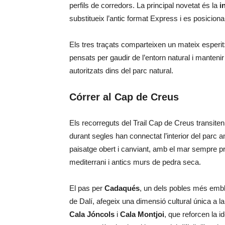
perfils de corredors. La principal novetat és la
i
substitueix l’antic format Express i es posicion
Els tres traçats comparteixen un mateix esperit
pensats per gaudir de l’entorn natural i manteni
autoritzats dins del parc natural.
Córrer al Cap de Creus
Els recorreguts del Trail Cap de Creus transite
durant segles han connectat l’interior del parc a
paisatge obert i canviant, amb el mar sempre pr
mediterrani i antics murs de pedra seca.
El pas per
Cadaqués
, un dels pobles més emble
de Dalí, afegeix una dimensió cultural única a 
Cala Jóncols
i
Cala Montjoi
, que reforcen la i