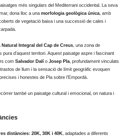
aisatges més singulars del Mediterrani occidental. La seva
 mar, dona lloc a una
morfologia geològica única
, amb
oberts de vegetació baixa i una successió de cales i
carpada.
 Natural Integral del Cap de Creus
, una zona de
 pura d’aquest territori. Aquest paisatge aspre i fascinant
tors com
Salvador Dalí
o
Josep Pla
, profundament vinculats
trastos de llum i la sensació de límit geogràfic evoquen
ns precises i honestes de Pla sobre l’Empordà.
córrer també un paisatge cultural i emocional, on natura i
àncies
res distàncies: 20K, 30K i 40K
, adaptades a diferents