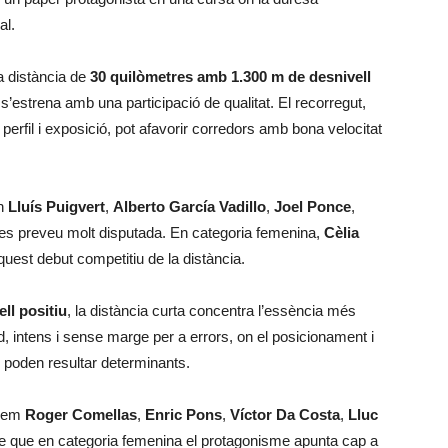
al.
a distància de
30 quilòmetres amb 1.300 m de desnivell
 s’estrena amb una participació de qualitat. El recorregut,
perfil i exposició, pot afavorir corredors amb bona velocitat
en
Lluís Puigvert
,
Alberto García Vadillo
,
Joel Ponce
,
 es preveu molt disputada. En categoria femenina,
Cèlia
quest debut competitiu de la distància.
ll positiu
, la distància curta concentra l’essència més
d, intens i sense marge per a errors, on el posicionament i
ar poden resultar determinants.
robem
Roger Comellas
,
Enric Pons
,
Víctor Da Costa
,
Lluc
e que en categoria femenina el protagonisme apunta cap a