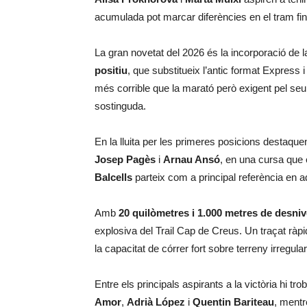
acumulada pot marcar diferències en el tram fin
La gran novetat del 2026 és la incorporació de l
positiu
, que substitueix l’antic format Express i
més corrible que la marató però exigent pel seu 
sostinguda.
En la lluita per les primeres posicions destaqu
Josep Pagès
i
Arnau Ansó
, en una cursa que
Balcells
parteix com a principal referència en a
Amb
20 quilòmetres i 1.000 metres de desnive
explosiva del Trail Cap de Creus. Un traçat ràpi
la capacitat de córrer fort sobre terreny irregul
Entre els principals aspirants a la victòria hi t
Amor
,
Adrià López
i
Quentin Bariteau
, mentr