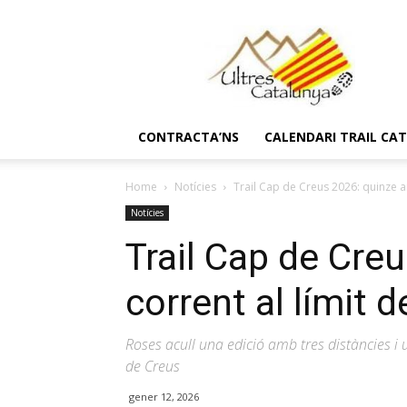
Ultres
Catalunya
CONTRACTA’NS
CALENDARI TRAIL CA
Home
Notícies
Trail Cap de Creus 2026: quinze an
Notícies
Trail Cap de Cre
corrent al límit d
Roses acull una edició amb tres distàncies i u
de Creus
gener 12, 2026