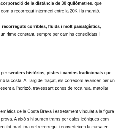
ncorporació de la distància de 30 quilòmetres
, que
a com a recorregut intermedi entre la 20K i la marató.
:
recorreguts corribles, fluids i molt paisatgístics
,
r un ritme constant, sempre per camins consolidats i
n per
senders històrics, pistes i camins tradicionals
que
mb la costa. Al llarg del traçat, els corredors avancen per un
esent a l’horitzó, travessant zones de roca nua, matollar
màtics de la Costa Brava i estretament vinculat a la figura
la prova. A això s’hi sumen trams per cales icòniques com
dentitat marítima del recorregut i converteixen la cursa en