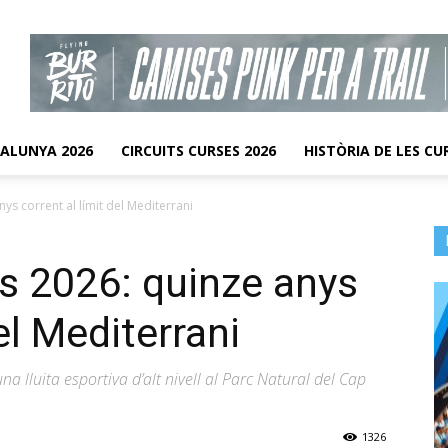
TALUNYA 2026
CIRCUITS CURSES 2026
HISTÒRIA DE LES CU
ys corrent al límit del Mediterrani
us 2026: quinze anys
el Mediterrani
na lluita esportiva d’alt nivell al Parc Natural del Cap
1326