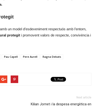
a
.
rotegit
 amb un model d’esdeveniment respectuós amb l’entorn,
ural protegit
i promovent valors de respecte, convivència i
Pau Capell
Pere Aurell
Ragna Debats
Next article
Kilian Jornet i la despesa energètica en