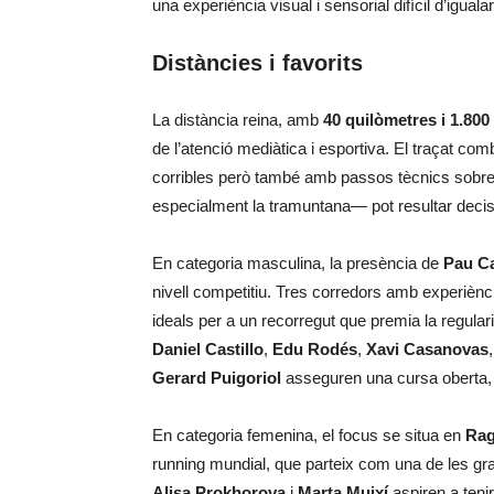
una experiència visual i sensorial difícil d’igualar
Distàncies i favorits
La distància reina, amb
40 quilòmetres i 1.800
de l’atenció mediàtica i esportiva. El traçat co
corribles però també amb passos tècnics sobre r
especialment la tramuntana— pot resultar decis
En categoria masculina, la presència de
Pau Ca
nivell competitiu. Tres corredors amb experiència 
ideals per a un recorregut que premia la regulari
Daniel Castillo
,
Edu Rodés
,
Xavi Casanovas
Gerard Puigoriol
asseguren una cursa oberta, am
En categoria femenina, el focus se situa en
Rag
running mundial, que parteix com una de les gra
Alisa Prokhorova
i
Marta Muixí
aspiren a teni