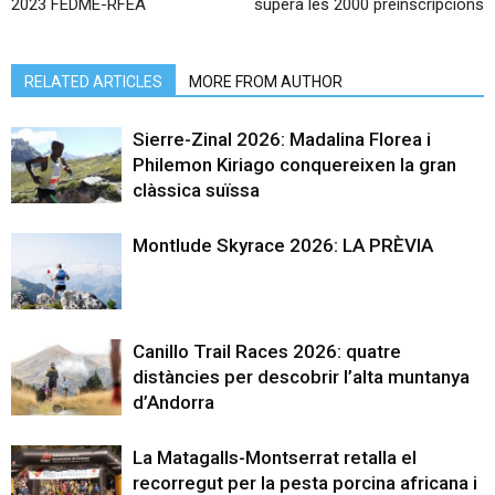
2023 FEDME-RFEA
supera les 2000 preinscripcions
RELATED ARTICLES
MORE FROM AUTHOR
Sierre-Zinal 2026: Madalina Florea i
Philemon Kiriago conquereixen la gran
clàssica suïssa
Montlude Skyrace 2026: LA PRÈVIA
Canillo Trail Races 2026: quatre
distàncies per descobrir l’alta muntanya
d’Andorra
La Matagalls-Montserrat retalla el
recorregut per la pesta porcina africana i