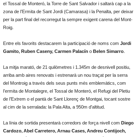
el Tossal de Monteró, la Torre de Sant Salvador i saltarà cap a la
zona de l’Ermita de Sant Jordi (Camarasa) i la Penalta, per deixar
per la part final del recorregut la sempre exigent carena del Mont-
Roig.
Entre els favorits destacarem la participació de noms com
Jordi
Gamito, Ruben Caseny, Carmen Palacín
o
Belen Simarro
.
La mitja marató, de 21 quilòmetres i 1.345m de desnivell positiu,
arriba amb aires renovats i estrenarà un nou traçat per la serra
del Montroig a través dels seus punts més emblemàtics, com
l’ermita de Montalegre, el Tossal de Monteró, el Refugi del Pletiu
de l’Extrem o el pantà de Sant Llorenç de Montgai, tocant sostre
al cim de la serralada: la Pala Alta, a 950m d’altitud.
La línia de sortida presentarà corredors de força nivell com
Diego
Cardozo, Abel Carretero, Arnau Cases, Andreu Contijoch,