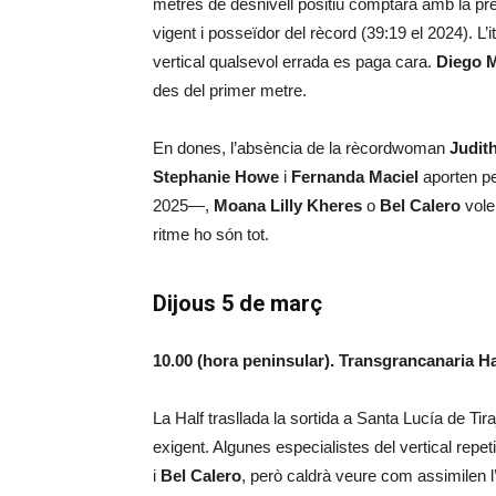
metres de desnivell positiu comptarà amb la 
vigent i posseïdor del rècord (39:19 el 2024). L’it
vertical qualsevol errada es paga cara.
Diego 
des del primer metre.
En dones, l’absència de la rècordwoman
Judit
Stephanie Howe
i
Fernanda Maciel
aporten p
2025—,
Moana Lilly Kheres
o
Bel Calero
vole
ritme ho són tot.
Dijous 5 de març
10.00 (hora peninsular). Transgrancanaria H
La Half trasllada la sortida a Santa Lucía de Ti
exigent. Algunes especialistes del vertical repe
i
Bel Calero
, però caldrà veure com assimilen l