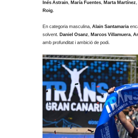
Inés Astrain
,
María Fuentes
,
Marta Martínez
Roig
.
En categoria masculina,
Alain Santamaria
enca
solvent.
Daniel Osanz
,
Marcos Villamuera
,
An
amb profunditat i ambició de podi.