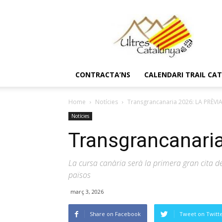
Ultres
Catalunya
CONTRACTA’NS
CALENDARI TRAIL CA
Home
Notícies
Transgrancanaria 2026: LA PRÈVI
Notícies
Transgrancanari
La cursa canària serà la primera gran cita
països
març 3, 2026
Share on Facebook
Tweet on Twitt