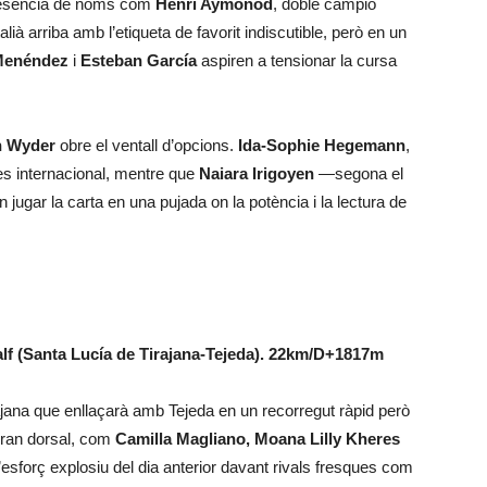
presència de noms com
Henri Aymonod
, doble campió
alià arriba amb l’etiqueta de favorit indiscutible, però en un
Menéndez
i
Esteban García
aspiren a tensionar la cursa
h Wyder
obre el ventall d’opcions.
Ida-Sophie Hegemann
,
es internacional, mentre que
Naiara Irigoyen
—segona el
n jugar la carta en una pujada on la potència i la lectura de
alf (Santa Lucía de Tirajana-Tejeda). 22km/D+1817m
rajana que enllaçarà amb Tejeda en un recorregut ràpid però
tiran dorsal, com
Camilla Magliano, Moana Lilly Kheres
’esforç explosiu del dia anterior davant rivals fresques com