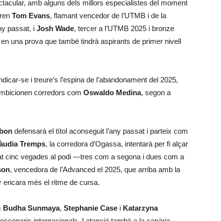
ectacular, amb alguns dels millors especialistes del moment
eren
Tom Evans
, flamant vencedor de l’UTMB i de la
any passat, i
Josh Wade
, tercer a l’UTMB 2025 i bronze
, en una prova que també tindrà aspirants de primer nivell
dicar-se i treure’s l’espina de l’abandonament del 2025,
é ambicionen corredors com
Oswaldo Medina
, segon a
lbon
defensarà el títol aconseguit l’any passat i parteix com
àudia Tremps
, la corredora d’Ogassa, intentarà per fi alçar
ujat cinc vegades al podi —tres com a segona i dues com a
son
, vencedora de l’Advanced el 2025, que arriba amb la
r encara més el ritme de cursa.
m
Budha Sunmaya
,
Stephanie Case
i
Katarzyna
escenaris internacionals. I atenció també a la canària