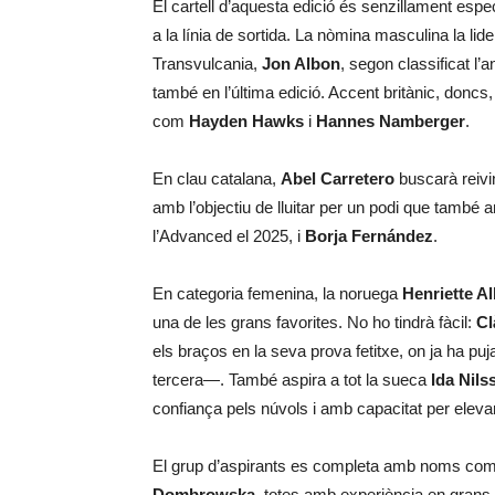
El cartell d’aquesta edició és senzillament esp
a la línia de sortida. La nòmina masculina la lid
Transvulcania,
Jon Albon
, segon classificat l’
també en l’última edició. Accent britànic, doncs
com
Hayden Hawks
i
Hannes Namberger
.
En clau catalana,
Abel Carretero
buscarà reivin
amb l’objectiu de lluitar per un podi que tamb
l’Advanced el 2025, i
Borja Fernández
.
En categoria femenina, la noruega
Henriette A
una de les grans favorites. No ho tindrà fàcil:
Cl
els braços en la seva prova fetitxe, on ja ha p
tercera—. També aspira a tot la sueca
Ida Nils
confiança pels núvols i amb capacitat per eleva
El grup d’aspirants es completa amb noms co
Dombrowska
, totes amb experiència en grans 