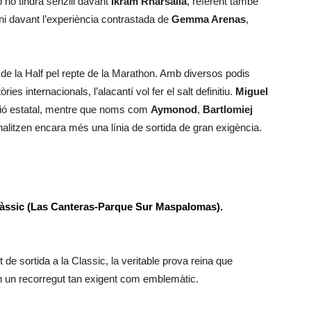
 ho tindrà senzill davant
Ikram Rharsalla
, referent també
 ni davant l’experiència contrastada de
Gemma Arenas
,
de la Half pel repte de la Marathon. Amb diversos podis
ies internacionals, l’alacantí vol fer el salt definitiu.
Miguel
ció estatal, mentre que noms com
Aymonod
,
Bartlomiej
nalitzen encara més una línia de sortida de gran exigència.
Clàssic (Las Canteras-Parque Sur Maspalomas).
t de sortida a la Classic, la veritable prova reina que
en un recorregut tan exigent com emblemàtic.