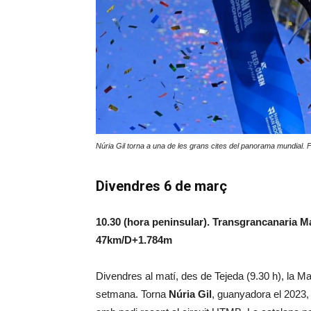
Núria Gil torna a una de les grans c
ites del
panorama mundial. F
Divendres 6 de març
10.30 (hora peninsular). Transgrancanaria 
47km/D+1.784m
Divendres al matí, des de Tejeda (9.30 h), la Ma
setmana. Torna
Núria Gil
, guanyadora el 2023, 