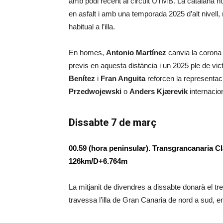
amb podi recent al circuit UTMB. La catalana no
en asfalt i amb una temporada 2025 d’alt nivell,
habitual a l’illa.
En homes,
Antonio Martínez
canvia la corona 
previs en aquesta distància i un 2025 ple de victòr
Benítez
i
Fran Anguita
reforcen la representa
Przedwojewski
o
Anders Kjærevik
internacio
Dissabte 7 de març
00.59 (hora peninsular). Transgrancanaria 
126km/D+6.764m
La mitjanit de divendres a dissabte donarà el tre
travessa l’illa de Gran Canaria de nord a sud, 