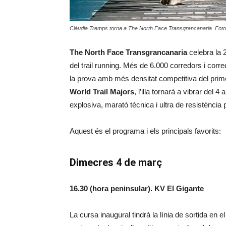
Clàudia Tremps torna a The North Face Transgrancanaria. Foto
The North Face Transgrancanaria
celebra la 
del trail running. Més de 6.000 corredors i corre
la prova amb més densitat competitiva del primer
World Trail Majors
, l’illa tornarà a vibrar de
explosiva, marató tècnica i ultra de resistència 
Aquest és el programa i els principals favorits:
Dimecres 4 de març
16.30 (hora peninsular). KV El Gigante
La cursa inaugural tindrà la línia de sortida en e