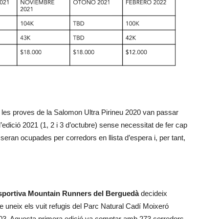
de les proves de la Salomon Ultra Pirineu 2020 van passar
edició 2021 (1, 2 i 3 d’octubre) sense necessitat de fer cap
seran ocupades per corredors en llista d’espera i, per tant,
sportiva Mountain Runners del Berguedà
decideix
e uneix els vuit refugis del Parc Natural Cadí Moixeró
003. Aquesta primera edició va comptar amb 273 corredors,