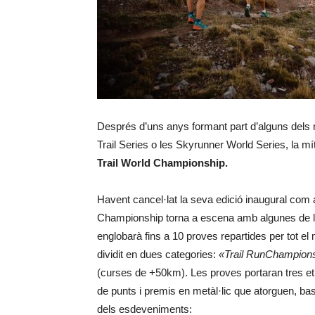
Després d’uns anys formant part d’alguns dels 
Trail Series o les Skyrunner World Series, la mí
Trail World Championship.
Havent cancel·lat la seva edició inaugural com a
Championship torna a escena amb algunes de l
englobarà fins a 10 proves repartides per tot el
dividit en dues categories:
«Trail RunChampion
(curses de +50km). Les proves portaran tres etiq
de punts i premis en metàl·lic que atorguen, basat
dels esdeveniments: