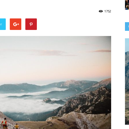
1752
er