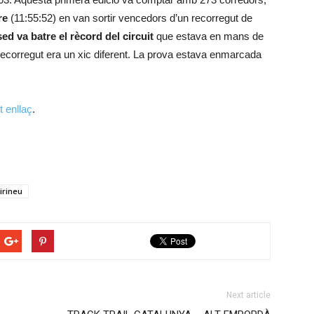
re
(11:55:52) en van sortir vencedors d’un recorregut de
ed va batre el rècord del circuit
que estava en mans de
 recorregut era un xic diferent. La prova estava enmarcada
t enllaç
.
Pirineu
Next article