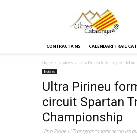
Ultres
Catalunya
CONTRACTA’NS
CALENDARI TRAIL CA
Home
Notícies
Ultra Pirineu formarà part del no
Notícies
Ultra Pirineu for
circuit Spartan T
Championship
Ultra Pirineu i Transgrancanaria seran les du