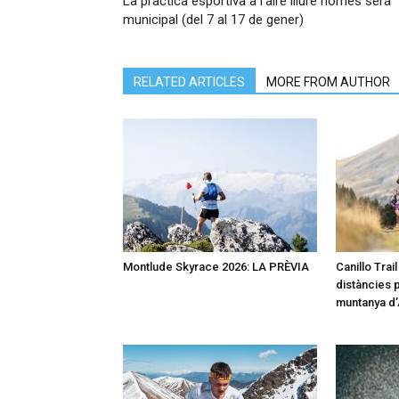
La pràctica esportiva a l’aire lliure només serà
municipal (del 7 al 17 de gener)
RELATED ARTICLES
MORE FROM AUTHOR
Montlude Skyrace 2026: LA PRÈVIA
Canillo Trai
distàncies p
muntanya d