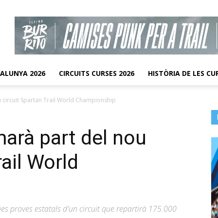
TALUNYA 2026
CIRCUITS CURSES 2026
HISTÒRIA DE LES CU
u circuit Spartan Trail World Championship
marà part del nou
rail World
es proves estatals d'un circuit que repartirà 175.000