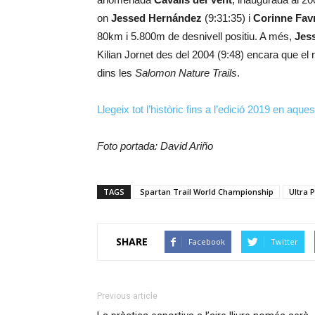
on
Jessed Hernández
(9:31:35) i
Corinne Fav
80km i 5.800m de desnivell positiu. A més,
Jess
Kilian Jornet des del 2004 (9:48) encara que el
dins les
Salomon Nature Trails
.
Llegeix tot l’històric fins a l’edició 2019 en aques
Foto portada: David Ariño
TAGS
Spartan Trail World Championship
Ultra 
SHARE
Facebook
Twitter
Previous article