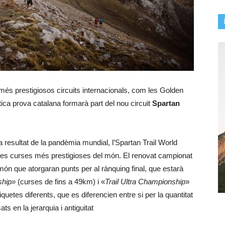
més prestigiosos circuits internacionals, com les Golden
tica prova catalana formarà part del nou circuit
Spartan
 resultat de la pandèmia mundial, l’Spartan Trail World
es curses més prestigioses del món. El renovat campionat
 món que atorgaran punts per al rànquing final, que estarà
ship»
(curses de fins a 49km) i «
Trail Ultra Championship
»
uetes diferents, que es diferencien entre si per la quantitat
s en la jerarquia i antiguitat