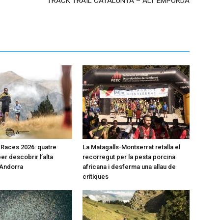
TRACK TRAIL CATALUNYA – ALT EMPORDÀ
l Races 2026: quatre
La Matagalls-Montserrat retalla el
er descobrir l’alta
recorregut per la pesta porcina
’Andorra
africana i desferma una allau de
crítiques