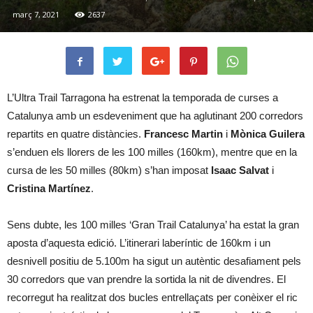
març 7, 2021
2637
L’Ultra Trail Tarragona ha estrenat la temporada de curses a
Catalunya amb un esdeveniment que ha aglutinant 200 corredors
repartits en quatre distàncies.
Francesc Martin
i
Mònica Guilera
s’enduen els llorers de les 100 milles (160km), mentre que en la
cursa de les 50 milles (80km) s’han imposat
Isaac Salvat
i
Cristina Martínez
.
Sens dubte, les 100 milles ‘Gran Trail Catalunya’ ha estat la gran
aposta d’aquesta edició. L’itinerari laberíntic de 160km i un
desnivell positiu de 5.100m ha sigut un autèntic desafiament pels
30 corredors que van prendre la sortida la nit de divendres. El
recorregut ha realitzat dos bucles entrellaçats per conèixer el ric