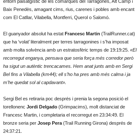
entorn paisatgístic de les comarques del Tarragonès, Alt Camp i
Baix Penedès, amagant cims, rius, carenes i pobles amb encant
com El Catllar, Vilabella, Montferri, Querol o Salomó.
El guanyador absolut ha estat
Francesc Martin
(TrailRunner.cat)
que ha ‘volat’ literalment per terres tarragonines i s’ha imposat
amb molta solvència amb un estratosfèric temps de 19:19:25.
«El
recorregut enganya, pensava que seria força més corredor però
ha sigut un autèntic trencacames. Hem anat junts amb en Sergi
Bel fins a Vilabella (km44); ell s’ho ha pres amb més calma i ja
m’he quedat sol al capdavant».
Sergi Bel es retiraria poc després i prenia la segona posició el
torellonenc
Jordi Delgado
(Grimpacims), molt distanciat de
Francesc Martin, i completaria el recorregut en 23:34:49. El
bronze seria per
Josep Pera
(Trail Running Girona) després de
24:37:21.