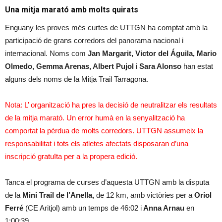
Una mitja marató amb molts quirats
Enguany les proves més curtes de UTTGN ha comptat amb la
participació de grans corredors del panorama nacional i
internacional. Noms com
Jan Margarit, Victor del Águila, Mario
Olmedo, Gemma Arenas, Albert Pujol
i
Sara Alonso
han estat
alguns dels noms de la Mitja Trail Tarragona.
Nota: L’ organització ha pres la decisió de neutralitzar els resultats
de la mitja marató. Un error humà en la senyalització ha
comportat la pèrdua de molts corredors. UTTGN assumeix la
responsabilitat i tots els atletes afectats disposaran d’una
inscripció gratuïta per a la propera edició.
Tanca el programa de curses d’aquesta UTTGN amb la disputa
de la
Mini Trail de l’Anella,
de 12 km, amb victòries per a
Oriol
Ferré
(CE Aritjol) amb un temps de 46:02 i
Anna Arnau
en
1:00:39.