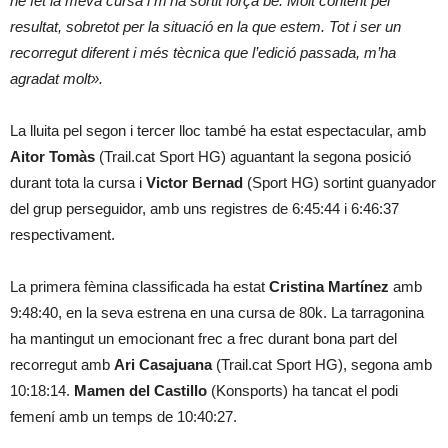
he fet la meva cursa i m’ha sortit força bé. Molt content pel
resultat, sobretot per la situació en la que estem. Tot i ser un
recorregut diferent i més tècnica que l’edició passada, m’ha
agradat molt».
La lluita pel segon i tercer lloc també ha estat espectacular, amb
Aitor Tomàs
(Trail.cat Sport HG) aguantant la segona posició
durant tota la cursa i
Victor Bernad
(Sport HG) sortint guanyador
del grup perseguidor, amb uns registres de 6:45:44 i 6:46:37
respectivament.
La primera fèmina classificada ha estat
Cristina Martínez
amb
9:48:40, en la seva estrena en una cursa de 80k. La tarragonina
ha mantingut un emocionant frec a frec durant bona part del
recorregut amb
Ari Casajuana
(Trail.cat Sport HG), segona amb
10:18:14.
Mamen del Castillo
(Konsports) ha tancat el podi
femení amb un temps de 10:40:27.