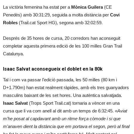
La victòria femenina ha estat per a
Mònica Guilera
(CE
Penedès) amb 30:31:29, seguida a molta distància per
Covi
Robles
(Trail.cat Sport HG), segona amb 32:02:59.
Després de 35 hores de cursa, 20 corredors han aconseguit
completar aquesta primera edició de les 100 milles Gran Trail
Catalunya.
Isaac Salvat aconsegueix el doblet en la 80k
Tal i com va passar l’edició passada, les 50 milles (80 km i
D+1.790m) han estat realment ràpides, amb els tres guanyadors
masculins baixant de les set hores. Una autèntica salvatjada.
Isaac Salvat
(Trops Sport Trail.cat) tornaria a vèncer en una
cursa que li va com anell al dit amb un temps de 6:32:45.
«Aviat
m’he posat al capdavant amb un ritme força còmode i si que
m’anaven dient la distància que em portava el segon, però al final