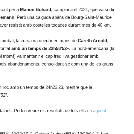
scrit per a
Manon Bohard
, campiona el 2021, que va sortir
gemann
. Però una caiguda abans de Bourg-Saint-Maurice
haver resistit amb costelles tocades durant més de 40 km.
combat, la cursa va quedar en mans de
Careth Arnold
,
oritat
amb un temps de
22h58’52»
. La nord-americana (la
l triomf) va mantenir el cap fred i va gestionar amb
pels abandonaments, consolidant-se com una de les grans
 lloc amb un temps de 24h23’23, mentre que la
52”.
talans. Podeu veure els resultats de tots ells
en aquest
(FRA) 18:22:17, 2. Gautier Auriau (FRA) 18:28:04, 3. Leo