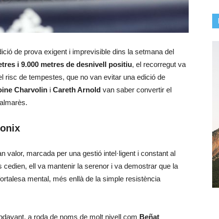
ició de prova exigent i imprevisible dins la setmana del
tres i 9.000 metres de desnivell positiu
, el recorregut va
l risc de tempestes, que no van evitar una edició de
ine Charvolin
i
Careth Arnold
van saber convertir el
palmarès.
onix
n valor, marcada per una gestió intel·ligent i constant al
rs cedien, ell va mantenir la serenor i va demostrar que la
ortalesa mental, més enllà de la simple resistència
apdavant, a roda de noms de molt nivell com
Beñat