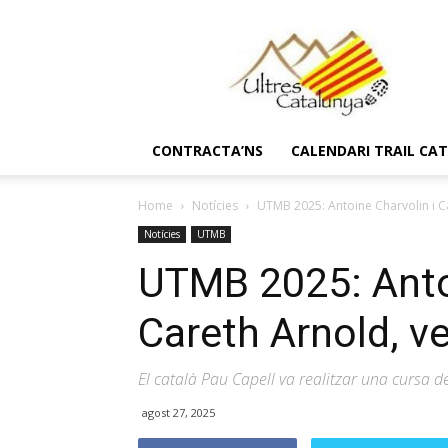
Ultres
Catalunya
CONTRACTA’NS
CALENDARI TRAIL CA
Home
Notícies
UTMB 2025: Antoine Charvolin i C
Notícies
UTMB
UTMB 2025: Antoi
Careth Arnold, v
El català Pau Capell va realitzar una cursa d
agost 27, 2025