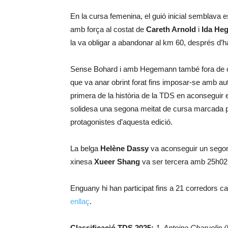
En la cursa femenina, el guió inicial semblava e
amb força al costat de
Careth Arnold
i
Ida He
la va obligar a abandonar al km 60, després d’
Sense Bohard i amb Hegemann també fora de 
que va anar obrint forat fins imposar-se amb aut
primera de la història de la TDS en aconseguir e
solidesa una segona meitat de cursa marcada 
protagonistes d’aquesta edició.
La belga
Helène Dassy
va aconseguir un segon
xinesa
Xueer Shang
va ser tercera amb 25h02’
Enguany hi han participat fins a 21 corredors ca
enllaç
.
Classificació TDS 2025:
1. Antoine Charvolin 