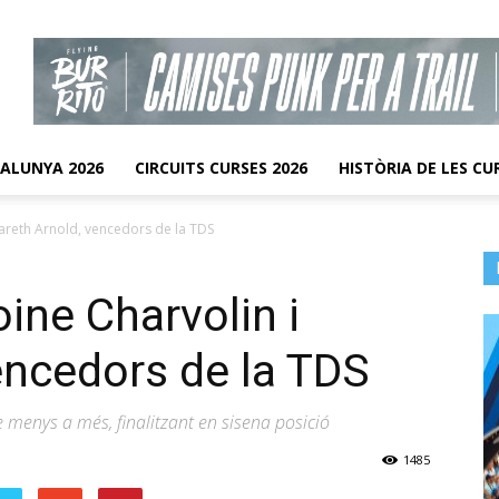
TALUNYA 2026
CIRCUITS CURSES 2026
HISTÒRIA DE LES CU
areth Arnold, vencedors de la TDS
ne Charvolin i
encedors de la TDS
e menys a més, finalitzant en sisena posició
1485