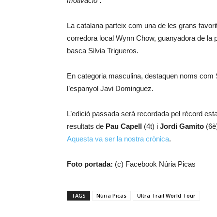
motivació”.
La catalana parteix com una de les grans favorite
corredora local Wynn Chow, guanyadora de la pr
basca Silvia Trigueros.
En categoria masculina, destaquen noms com S
l’espanyol Javi Dominguez.
L’edició passada serà recordada pel rècord esta
resultats de
Pau Capell
(4t) i
Jordi Gamito
(6è)
Aquesta va ser la nostra crònica
.
Foto portada:
(c) Facebook Núria Picas
TAGS
Núria Picas
Ultra Trail World Tour