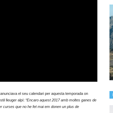
s anunciava el seu calendari per aquesta temporada on
til lleuger alpí:
“Encaro aquest 2017 amb moltes ganes de
rrer curses que no he fet mai em donen un plus de