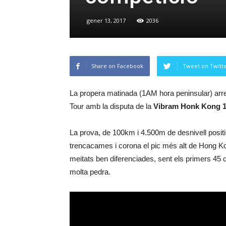
gener 13, 2017
2036
Share on Facebook
Tweet on Twitt
La propera matinada (1AM hora peninsular) arre
Tour amb la disputa de la
Vibram Honk Kong 
La prova, de 100km i 4.500m de desnivell positiu
trencacames i corona el pic més alt de Hong Ko
meitats ben diferenciades, sent els primers 45 
molta pedra.