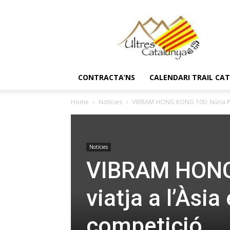
Ultres
Catalunya
CONTRACTA’NS
CALENDARI TRAIL CA
Home
Notícies
VIBRAM HONG KONG 100: Núria Picas
Notícies
VIBRAM HONG 
viatja a l’Àsia
competició