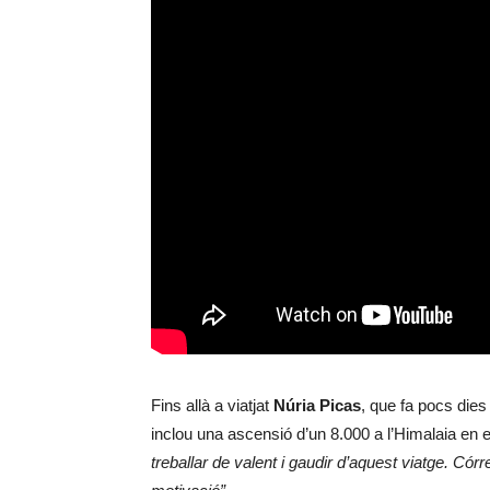
Fins allà a viatjat
Núria Picas
, que fa pocs die
inclou una ascensió d’un 8.000 a l’Himalaia en es
treballar de valent i gaudir d’aquest viatge. Có