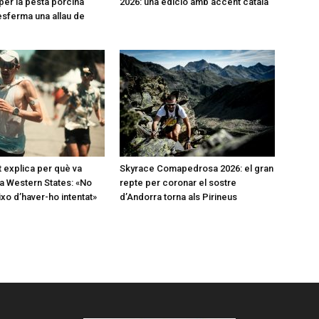
per la pesta porcina
2026: una edició amb accent català
desferma una allau de
t explica per què va
Skyrace Comapedrosa 2026: el gran
a Western States: «No
repte per coronar el sostre
o d’haver-ho intentat»
d’Andorra torna als Pirineus