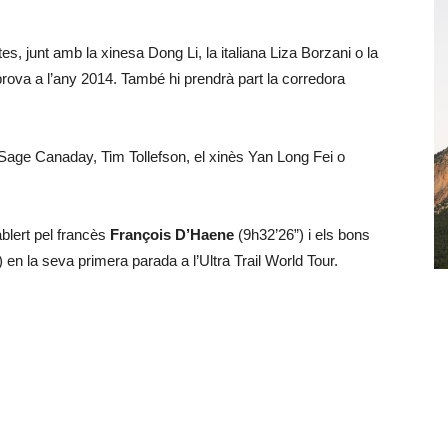
s, junt amb la xinesa Dong Li, la italiana Liza Borzani o la
ova a l’any 2014. També hi prendrà part la corredora
age Canaday, Tim Tollefson, el xinès Yan Long Fei o
blert pel francès
François D’Haene
(9h32’26”) i els bons
 en la seva primera parada a l’Ultra Trail World Tour.