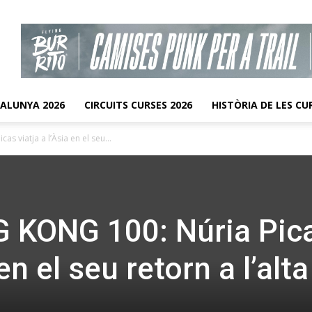
TALUNYA 2026
CIRCUITS CURSES 2026
HISTÒRIA DE LES CU
 viatja a l’Àsia en el seu...
KONG 100: Núria Pic
 en el seu retorn a l’alta