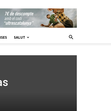
RSES
SALUT
as