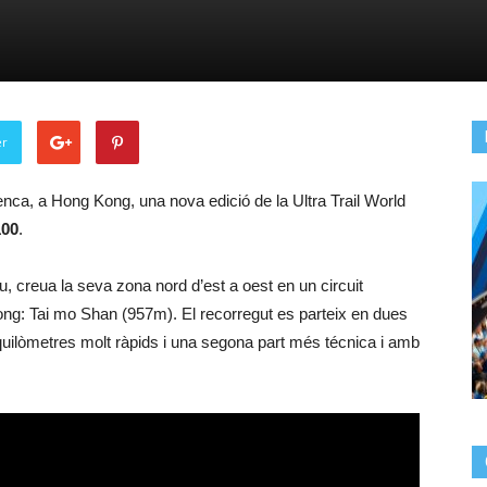
er
nca, a Hong Kong, una nova edició de la Ultra Trail World
100
.
, creua la seva zona nord d’est a oest en un circuit
ng: Tai mo Shan (957m). El recorregut es parteix en dues
quilòmetres molt ràpids i una segona part més técnica i amb