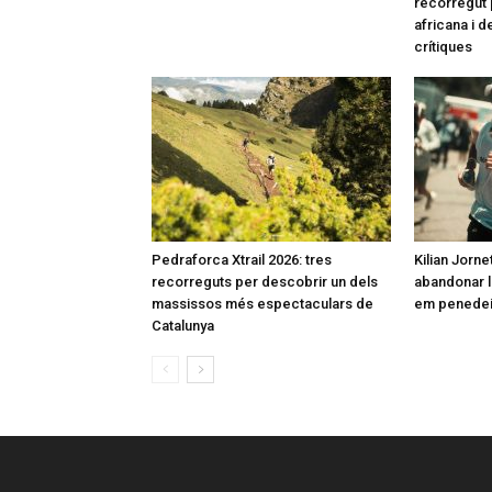
recorregut 
africana i 
crítiques
Pedraforca Xtrail 2026: tres
Kilian Jorne
recorreguts per descobrir un dels
abandonar l
massissos més espectaculars de
em penedeix
Catalunya