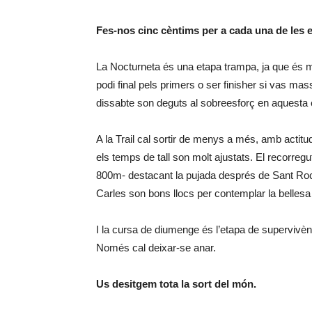
Fes-nos cinc cèntims per a cada una de les et
La Nocturneta és una etapa trampa, ja que és mo
podi final pels primers o ser finisher si vas m
dissabte son deguts al sobreesforç en aquesta 
A la Trail cal sortir de menys a més, amb actit
els temps de tall son molt ajustats. El recorre
800m- destacant la pujada després de Sant Roc. A
Carles son bons llocs per contemplar la bellesa
I la cursa de diumenge és l’etapa de supervivèn
Només cal deixar-se anar.
Us desitgem tota la sort del món.