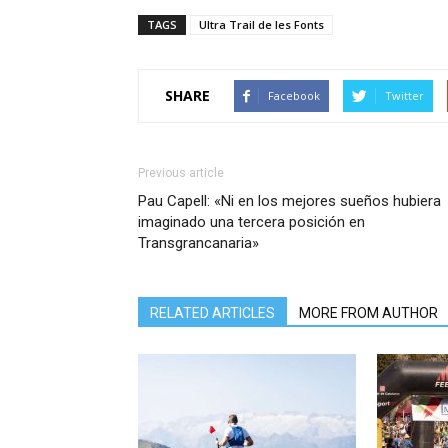
TAGS
Ultra Trail de les Fonts
SHARE
Facebook
Twitter
Previous article
Pau Capell: «Ni en los mejores sueños hubiera
imaginado una tercera posición en
Transgrancanaria»
RELATED ARTICLES
MORE FROM AUTHOR