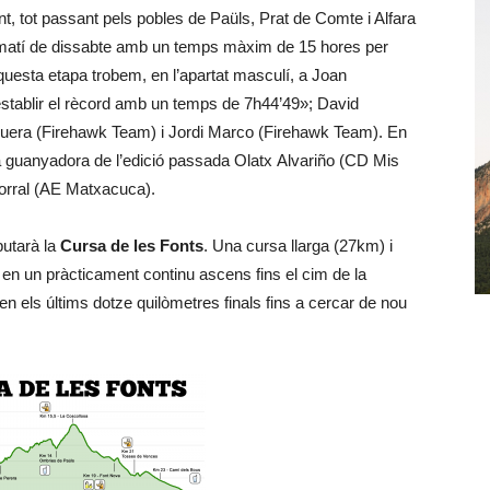
, tot passant pels pobles de Paüls, Prat de Comte i Alfara
el matí de dissabte amb un temps màxim de 15 hores per
aquesta etapa trobem, en l’apartat masculí, a Joan
stablir el rècord amb un temps de 7h44’49»; David
era (Firehawk Team) i Jordi Marco (Firehawk Team). En
a guanyadora de l’edició passada Olatx Alvariño (CD Mis
orral (AE Matxacuca).
putarà la
Cursa de les Fonts
. Una cursa llarga (27km) i
à en un pràcticament continu ascens fins el cim de la
n els últims dotze quilòmetres finals fins a cercar de nou