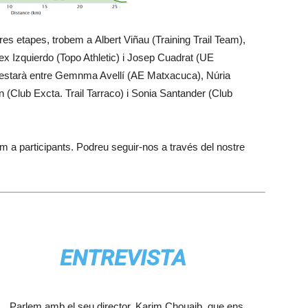
s tres etapes, trobem a Albert Viñau (Training Trail Team),
x Izquierdo (Topo Athletic) i Josep Cuadrat (UE
a estarà entre Gemnma Avellí (AE Matxacuca), Núria
(Club Excta. Trail Tarraco) i Sonia Santander (Club
m a participants. Podreu seguir-nos a través del nostre
ENTREVISTA
Parlem amb el seu director, Karim Chouaib, que ens