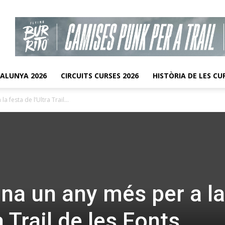
TALUNYA 2026
CIRCUITS CURSES 2026
HISTÒRIA DE LES CU
 festa de l’Ultra Trail...
ana un any més per a la
a Trail de les Fonts