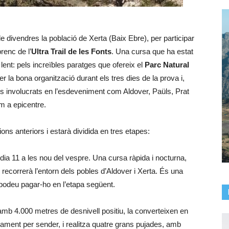
e divendres la població de Xerta (Baix Ebre), per participar
renc de l’
Ultra Trail de les Fonts
. Una cursa que ha estat
ent: pels increïbles paratges que ofereix el
Parc Natural
er la bona organització durant els tres dies de la prova i,
cs involucrats en l’esdeveniment com Aldover, Paüls, Prat
m a epicentre.
cions anteriors i estarà dividida en tres etapes:
ia 11 a les nou del vespre. Una cursa ràpida i nocturna,
recorrerà l’entorn dels pobles d’Aldover i Xerta. És una
podeu pagar-ho en l’etapa següent.
 amb 4.000 metres de desnivell positiu, la converteixen en
riament per sender, i realitza quatre grans pujades, amb