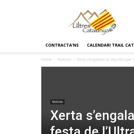
Ultres
Catalunya
CONTRACTA’NS
CALENDARI TRAIL CA
Home
Notícies
Xerta s’engalana un any més per a la
Notícies
Xerta s’engal
festa de l’Ultr