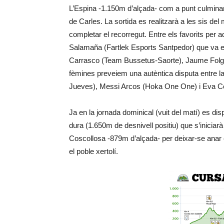
L’Espina -1.150m d’alçada- com a punt culminant
de Carles. La sortida es realitzarà a les sis d
completar el recorregut. Entre els favorits per 
Salamaña (Fartlek Esports Santpedor) que va e
Carrasco (Team Bussetus-Saorte), Jaume Folgu
fèmines preveiem una autèntica disputa entre l
Jueves), Messi Arcos (Hoka One One) i Eva C
Ja en la jornada dominical (vuit del matí) es dis
dura (1.650m de desnivell positiu) que s’iniciar
Coscollosa -879m d’alçada- per deixar-se anar e
el poble xertolí.