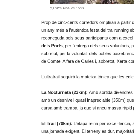
(c) Ultra Trail Les Fonts
Prop de cinc-cents corredors ompliran a partir d
un any més a l’autèntica festa del trailrunning eb
reconeguda pels seus participants com a excel·l
dels Ports
, per l’entrega dels seus voluntaris, p
sobretot, per la voluntat dels pobles baixebren
de Comte, Alfara de Carles i, sobretot, Xerta co
L’ultratrail seguirà la mateixa tònica que les edi
La Nocturneta (23km):
Amb sortida divendres d
amb un desnivell quasi inapreciable (350m) que 
cursa amb trampa, ja que si aneu massa ràpid 
El Trail (70km):
L’etapa reina per excel·lència,
una jornada exigent. El terreny es dur, majorità