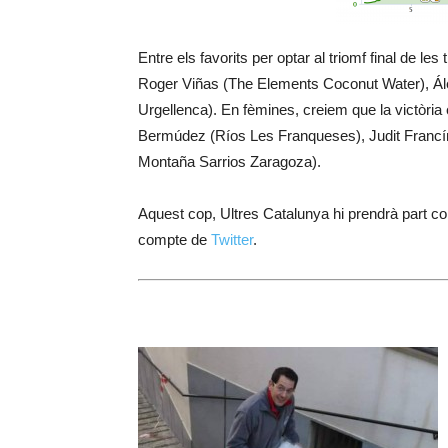
Entre els favorits per optar al triomf final de le
Roger Viñas (The Elements Coconut Water), Ále
Urgellenca). En fèmines, creiem que la victòri
Bermúdez (Ríos Les Franqueses), Judit Francín 
Montaña Sarrios Zaragoza).
Aquest cop, Ultres Catalunya hi prendrà part co
compte de
Twitter
.