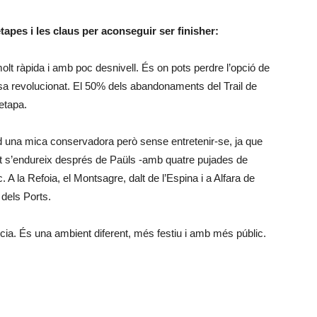
apes i les claus per aconseguir ser finisher:
lt ràpida i amb poc desnivell. És on pots perdre l’opció de
assa revolucionat. El 50% dels abandonaments del Trail de
etapa.
ud una mica conservadora però sense entretenir-se, ja que
gut s’endureix després de Paüls -amb quatre pujades de
 la Refoia, el Montsagre, dalt de l’Espina i a Alfara de
 dels Ports.
cia. És una ambient diferent, més festiu i amb més públic.