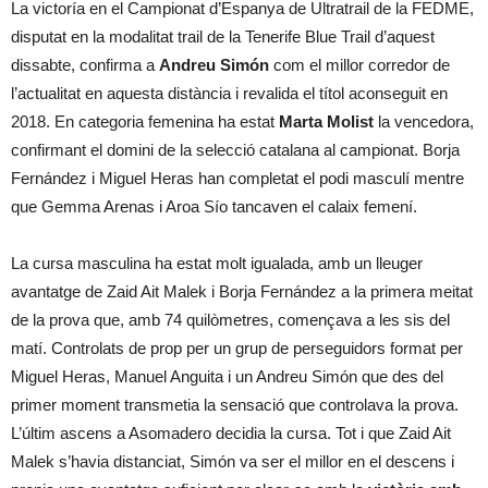
La victoría en el Campionat d’Espanya de Ultratrail de la FEDME,
disputat en la modalitat trail de la Tenerife Blue Trail d’aquest
dissabte, confirma a
Andreu Simón
com el millor corredor de
l’actualitat en aquesta distància i revalida el títol aconseguit en
2018. En categoria femenina ha estat
Marta Molist
la vencedora,
confirmant el domini de la selecció catalana al campionat. Borja
Fernández i Miguel Heras han completat el podi masculí mentre
que Gemma Arenas i Aroa Sío tancaven el calaix femení.
La cursa masculina ha estat molt igualada, amb un lleuger
avantatge de Zaid Ait Malek i Borja Fernández a la primera meitat
de la prova que, amb 74 quilòmetres, començava a les sis del
matí. Controlats de prop per un grup de perseguidors format per
Miguel Heras, Manuel Anguita i un Andreu Simón que des del
primer moment transmetia la sensació que controlava la prova.
L’últim ascens a Asomadero decidia la cursa. Tot i que Zaid Ait
Malek s’havia distanciat, Simón va ser el millor en el descens i