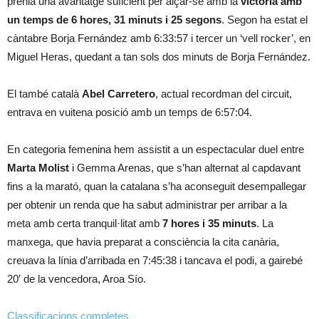
prenia una avantatge suficient per alçar-se amb la
victòria amb
un temps de 6 hores, 31 minuts i 25 segons
. Segon ha estat el
càntabre Borja Fernández amb 6:33:57 i tercer un ‘vell rocker’, en
Miguel Heras, quedant a tan sols dos minuts de Borja Fernández.
El també català
Abel Carretero
, actual recordman del circuit,
entrava en vuitena posició amb un temps de 6:57:04.
En categoria femenina hem assistit a un espectacular duel entre
Marta Molist
i Gemma Arenas, que s’han alternat al capdavant
fins a la marató, quan la catalana s’ha aconseguit desempallegar
per obtenir un renda que ha sabut administrar per arribar a la
meta amb certa tranquil·litat amb
7 hores i 35 minuts
. La
manxega, que havia preparat a consciència la cita canària,
creuava la línia d’arribada en 7:45:38 i tancava el podi, a gairebé
20′ de la vencedora, Aroa Sío.
Classificacions completes