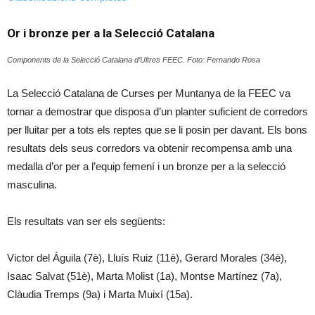
Or i bronze per a la Selecció Catalana
Components de la Selecció Catalana d’Ultres FEEC. Foto: Fernando Rosa
La Selecció Catalana de Curses per Muntanya de la FEEC va
tornar a demostrar que disposa d’un planter suficient de corredors
per lluitar per a tots els reptes que se li posin per davant. Els bons
resultats dels seus corredors va obtenir recompensa amb una
medalla d’or per a l’equip femení i un bronze per a la selecció
masculina.
Els resultats van ser els següents:
Victor del Águila (7è), Lluís Ruiz (11è), Gerard Morales (34è),
Isaac Salvat (51è), Marta Molist (1a), Montse Martínez (7a),
Clàudia Tremps (9a) i Marta Muixí (15a).