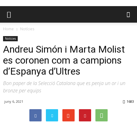
Home
Notícies
Notícies
Andreu Simón i Marta Molist
es coronen com a campions
d’Espanya d’Ultres
Bon paper de la Selecció Catalana que es penja un or i un
bronze per equips
juny 6, 2021
1683