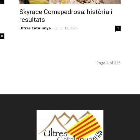
Skyrace Comapedrosa: història i
resultats
Ultres Catalunya
-
juliol 12, 2026
1
0
Page 2 of 235