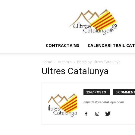
Ultres
Catalunya
CONTRACTA’NS
CALENDARI TRAIL CA
Home
Authors
Posts by Ultres Catalunya
Ultres Catalunya
2347 POSTS
0 COMMEN
https://ultrescatalunya.com/