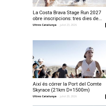
La Costa Brava Stage Run 2027
obre inscripcions: tres dies de...
Ultres Catalunya
-
juliol 23, 2026
Així és córrer la Port del Comte
Skyrace (21km D+1500m)
Ultres Catalunya
-
juliol 20, 2026