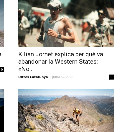
a
Kilian Jornet explica per què va
abandonar la Western States:
«No...
0
Ultres Catalunya
-
juliol 14, 2026
0