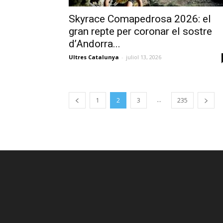
Skyrace Comapedrosa 2026: el
gran repte per coronar el sostre
d’Andorra...
Ultres Catalunya
-
juliol 13, 2026
...
1
2
3
235