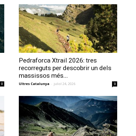
Pedraforca Xtrail 2026: tres
recorreguts per descobrir un dels
massissos més...
Ultres Catalunya
-
juliol 24, 2026
0
0