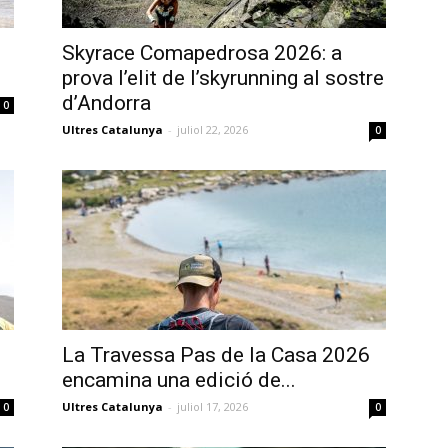
Skyrace Comapedrosa 2026: a
prova l’elit de l’skyrunning al sostre
d’Andorra
0
Ultres Catalunya
-
juliol 22, 2026
0
La Travessa Pas de la Casa 2026
encamina una edició de...
Ultres Catalunya
-
juliol 17, 2026
0
0