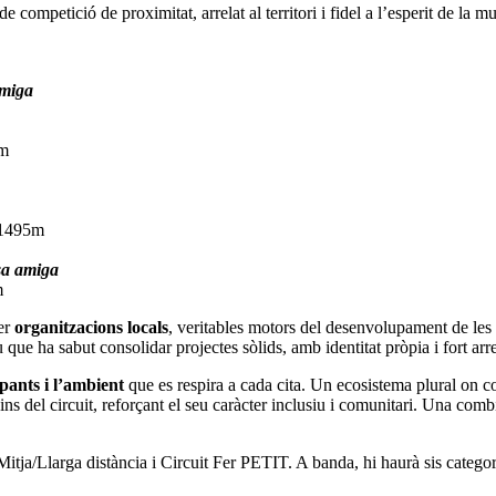
competició de proximitat, arrelat al territori i fidel a l’esperit de la m
miga
2m
+1495m
a amiga
m
er
organitzacions locals
, veritables motors del desenvolupament de les 
que ha sabut consolidar projectes sòlids, amb identitat pròpia i fort arrel
ipants i l’ambient
que es respira a cada cita. Un ecosistema plural on c
ins del circuit, reforçant el seu caràcter inclusiu i comunitari. Una combi
 Mitja/Llarga distància i Circuit Fer PETIT. A banda, hi haurà sis catego