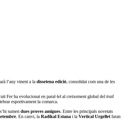
arà l’any vinent a la
dissetena edició
, consolidat com una de les
uit Fer ha evolucionat en paral·lel al creixement global del
trail
rtebrar esportivament la comarca.
 s’hi sumen
dues proves amigues
. Entre les principals novetats
setembre
. En canvi, la
Radikal Estana
i la
Vertical Urgellet
faran