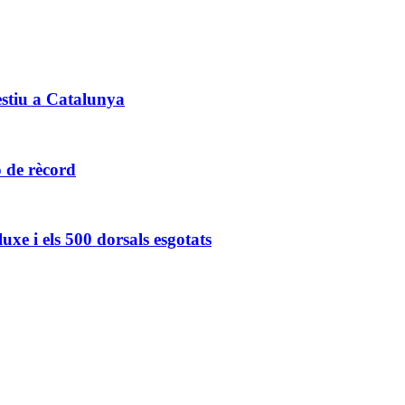
estiu a Catalunya
 de rècord
xe i els 500 dorsals esgotats