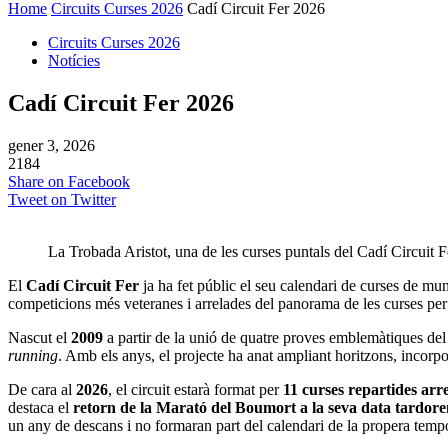
Home
Circuits Curses 2026
Cadí Circuit Fer 2026
Circuits Curses 2026
Notícies
Cadí Circuit Fer 2026
gener 3, 2026
2184
Share on Facebook
Tweet on Twitter
La Trobada Aristot, una de les curses puntals del Cadí Circuit F
El
Cadí Circuit Fer
ja ha fet públic el seu calendari de curses de m
competicions més veteranes i arrelades del panorama de les curses per
Nascut el
2009
a partir de la unió de quatre proves emblemàtiques del 
running
. Amb els anys, el projecte ha anat ampliant horitzons, incorp
De cara al
2026
, el circuit estarà format per
11 curses repartides arr
destaca el
retorn de la Marató del Boumort a la seva data tardor
un any de descans i no formaran part del calendari de la propera temp