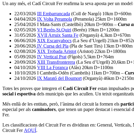
Un any més, el Cadí Circuit Fer reafirma la seva aposta per un model de 
22/03/2026
III Embarrancada
(Coll de Nargó) 10km D+600m
04/04/2026
IX Volta Peramola
(Peramola) 25km D+1600m
25/04/2026 I Mata-Sants (Castellbò) 20km D+900m –
Cursa a
02/05/2026
VI Berén-St.Quiri
(Berén) 19km D+1200m
31/05/2026
XVII Arruix Santa Fe
(Organyà) 4,3km D+670m
06/06/2026
XIX Escanyabocs
(La Seu d’Urgell) 21km D+85
20/06/2026
IV Cursa del Pla
(Pla de Sant Tirs) 13km D+800m
02/08/2026
XIX Trobada Aristot
(Aristot) 22km D+1800m
05/09/2026
IV Vertical Prat
(Fígols) 5,5km D+764m
20/09/2026
XIII Transfronterera
(La Seu d’Urgell) 20,6km D
04/10/2026
VIII La Foranca
(Alàs) 20km D+1100m
10/10/2026 I Cambrils-Odèn (Cambrils) 11km D+700m –
Curs
24/10/2026
IX Marató del Boumort
(Organyà) 46km D+2150
Totes les proves que integren el
Cadí Circuit Fer
estan impulsades p
social i esportiva
dels municipis que les acullen. Un teixit organitzatiu 
Més enllà de les entitats, però, l’ànima del circuit la formen els
partic
especial per als
caminadors
, que tenen un paper destacat i essencial d
Fer.
Les classificacions del Circuit Fer es dividiran en: General, Verticals,
Circuit Fer
AQUÍ
.