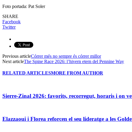
Foto portada: Pat Soler
SHARE
Facebook
Twitter
Previous article
Córrer més no sempre és córrer millor
Next article
The Spine Race 2026: l’hivern etern del Pennine Way
RELATED ARTICLES
MORE FROM AUTHOR
Sierre-Zinal 2026: favorits, recorregut, horaris i on ve
Elazzaoui i Florea reforcen el seu lideratge a les Gold