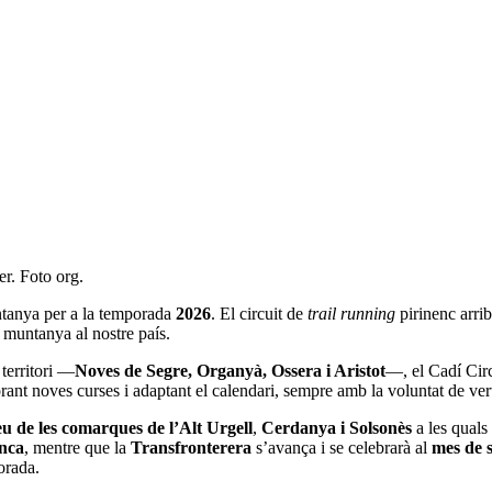
er. Foto org.
untanya per a la temporada
2026
. El circuit de
trail running
pirinenc arrib
 muntanya al nostre país.
territori —
Noves de Segre, Organyà, Ossera i Aristot
—, el Cadí Circ
orant noves curses i adaptant el calendari, sempre amb la voluntat de ve
eu de les comarques de l’Alt Urgell
,
Cerdanya i Solsonès
a les quals
enca
, mentre que la
Transfronterera
s’avança i se celebrarà al
mes de 
orada.