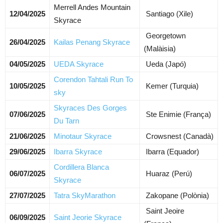
Merrell Andes Mountain
12/04/2025
Santiago (Xile)
Skyrace
Georgetown
26/04/2025
Kailas Penang Skyrace
(Malàisia)
04/05/2025
UEDA Skyrace
Ueda (Japó)
Corendon Tahtali Run To
10/05/2025
Kemer (Turquia)
sky
Skyraces Des Gorges
07/06/2025
Ste Enimie (França)
Du Tarn
21/06/2025
Minotaur Skyrace
Crowsnest (Canadà)
29/06/2025
Ibarra Skyrace
Ibarra (Equador)
Cordillera Blanca
06/07/2025
Huaraz (Perú)
Skyrace
27/07/2025
Tatra SkyMarathon
Zakopane (Polònia)
Saint Jeoire
06/09/2025
Saint Jeorie Skyrace