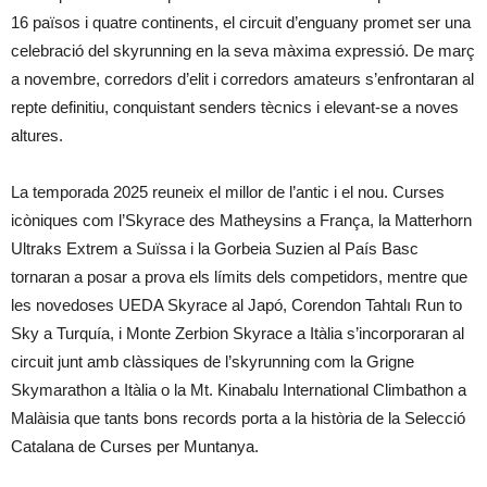
16 països i quatre continents, el circuit d’enguany promet ser una
celebració del skyrunning en la seva màxima expressió. De març
a novembre, corredors d’elit i corredors amateurs s’enfrontaran al
repte definitiu, conquistant senders tècnics i elevant-se a noves
altures.
La temporada 2025 reuneix el millor de l’antic i el nou. Curses
icòniques com l’Skyrace des Matheysins a França, la Matterhorn
Ultraks Extrem a Suïssa i la Gorbeia Suzien al País Basc
tornaran a posar a prova els límits dels competidors, mentre que
les novedoses UEDA Skyrace al Japó, Corendon Tahtalı Run to
Sky a Turquía, i Monte Zerbion Skyrace a Itàlia s’incorporaran al
circuit junt amb clàssiques de l’skyrunning com la Grigne
Skymarathon a Itàlia o la Mt. Kinabalu International Climbathon a
Malàisia que tants bons records porta a la història de la Selecció
Catalana de Curses per Muntanya.