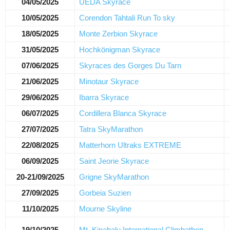
04/05/2025
UEDA Skyrace
10/05/2025
Corendon Tahtali Run To sky
18/05/2025
Monte Zerbion Skyrace
31/05/2025
Hochkönigman Skyrace
07/06/2025
Skyraces des Gorges Du Tarn
21/06/2025
Minotaur Skyrace
29/06/2025
Ibarra Skyrace
06/07/2025
Cordillera Blanca Skyrace
27/07/2025
Tatra SkyMarathon
22/08/2025
Matterhorn Ultraks EXTREME
06/09/2025
Saint Jeorie Skyrace
20-21/09/2025
Grigne SkyMarathon
27/09/2025
Gorbeia Suzien
11/10/2025
Mourne Skyline
19/10/2025
Mt. Kinabalu International Climbathon