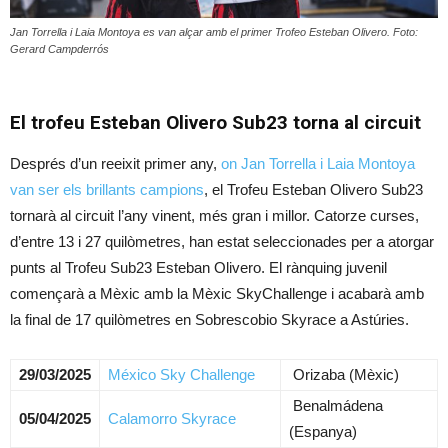
Jan Torrella i Laia Montoya es van alçar amb el primer Trofeo Esteban Olivero. Foto:
Gerard Campderrós
El trofeu Esteban Olivero Sub23 torna al circuit
Després d’un reeixit primer any,
on Jan Torrella i Laia Montoya
van ser els brillants campions
, el Trofeu Esteban Olivero Sub23
tornarà al circuit l’any vinent, més gran i millor. Catorze curses,
d’entre 13 i 27 quilòmetres, han estat seleccionades per a atorgar
punts al Trofeu Sub23 Esteban Olivero. El rànquing juvenil
començarà a Mèxic amb la Mèxic SkyChallenge i acabarà amb
la final de 17 quilòmetres en Sobrescobio Skyrace a Astúries.
29/03/2025
México Sky Challenge
Orizaba (Mèxic)
Benalmádena
05/04/2025
Calamorro Skyrace
(Espanya)