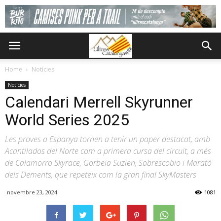
Home
Notícies
Notícies
Calendari Merrell Skyrunner
World Series 2025
Les proves a Espanya tornen a tenir un paper destacat, amb
Acantilados del Norte com a primera cursa del circuit, a més
de Calamorro Skyrace, Gorbeia Suzien, Sobrescobio i Marató
dels Dements, que repeteix com la gran final SkyMasters
novembre 23, 2024
1081