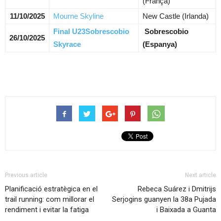
(França)
11/10/2025
Mourne Skyline
New Castle (Irlanda)
Final U23Sobrescobio
Sobrescobio
26/10/2025
Skyrace
(Espanya)
Previous article
Next article
Planificació estratègica en el
Rebeca Suárez i Dmitrijs
trail running: com millorar el
Serjogins guanyen la 38a Pujada
rendiment i evitar la fatiga
i Baixada a Guanta