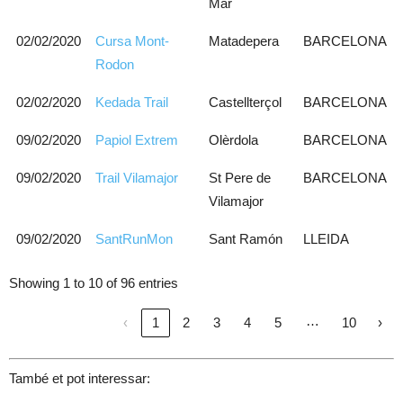
Mar
02/02/2020
Cursa Mont-
Matadepera
BARCELONA
Rodon
02/02/2020
Kedada Trail
Castellterçol
BARCELONA
09/02/2020
Papiol Extrem
Olèrdola
BARCELONA
09/02/2020
Trail Vilamajor
St Pere de
BARCELONA
Vilamajor
09/02/2020
SantRunMon
Sant Ramón
LLEIDA
Showing 1 to 10 of 96 entries
…
‹
1
2
3
4
5
10
›
També et pot interessar: