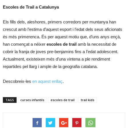
Escoles de Trail a Catalunya
Els fills dels, aleshores, primers corredors per muntanya han
crescut amb l’estima d’aquest esport i l’edat dels seus aficionats
és més primerenca. És per aquest motiu que, d’uns anys ençà,
han començat a néixer
escoles de trail
amb la necessitat de
cobrir la franja de joves pre-benjamins fins a l’edat adolescent.
Actualment, existeixen més d’una vintena a ple rendiment
repartides pel llarg i ample de la geografia catalana.
Descobreix-les
en aquest enllaç
.
TAGS
curses infantils
escoles de trail
trail kids