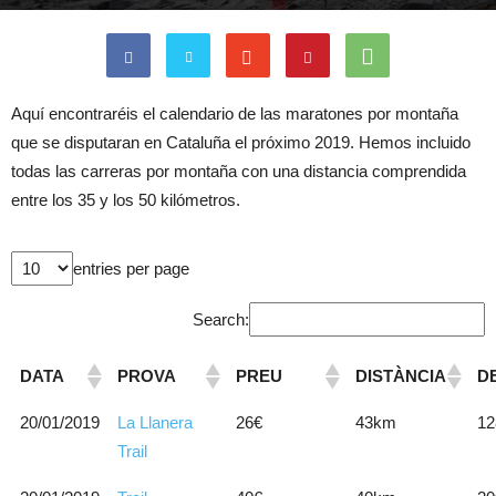
Aquí encontraréis el calendario de las maratones por montaña
que se disputaran en Cataluña el próximo 2019. Hemos incluido
todas las carreras por montaña con una distancia comprendida
entre los 35 y los 50 kilómetros.
entries per page
Search:
DATA
PROVA
PREU
DISTÀNCIA
D
20/01/2019
La Llanera
26€
43km
12
Trail