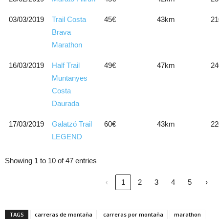
03/03/2019
Trail Costa
45€
43km
21
Brava
Marathon
16/03/2019
Half Trail
49€
47km
24
Muntanyes
Costa
Daurada
17/03/2019
Galatzó Trail
60€
43km
22
LEGEND
Showing 1 to 10 of 47 entries
‹
1
2
3
4
5
›
TAGS
carreras de montaña
carreras por montaña
marathon