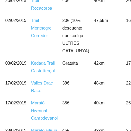
20/01/2019
Trail
40€
40km
20
Rocacorba
02/02/2019
Trail
20€ (10%
47,5km
16
Montnegre
descuento
Corredor
con código
ULTRES
CATALUNYA)
03/02/2019
Kedada Trail
Gratuïta
42km
17
Castellterçol
17/02/2019
Valles Drac
39€
48km
22
Race
17/02/2019
Marató
35€
40km
26
Hivernal
Campdevanol
23/02/2019
Marató Filirun
45€
42km
25