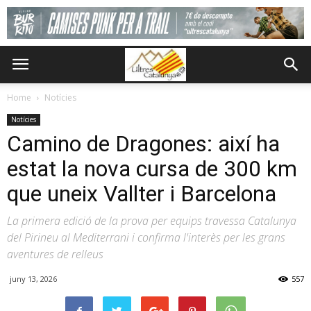
Home
Notícies
Notícies
Camino de Dragones: així ha
estat la nova cursa de 300 km
que uneix Vallter i Barcelona
La primera edició de la prova per equips travessa Catalunya
del Pirineu al Mediterrani i confirma l'interès per les grans
aventures de relleus
juny 13, 2026
557