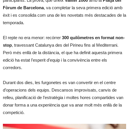
participants. La prova, que uneix
Vallter 2000
amb la
Platja del
Fòrum de Barcelona
, va completar la seva primera edició amb
èxit i es consolida com una de les novetats més destacades de la
temporada.
El repte no era menor: recórrer
300 quilòmetres en format non-
stop
, travessant Catalunya des del Pirineu fins al Mediterrani.
Però més enllà de la distància, el que ha definit aquesta primera
edició ha estat l’esperit d’equip i la convivència entre els
corredors.
Durant dos dies, les furgonetes es van convertir en el centre
d’operacions dels equips. Descansos improvisats, canvis de
relleu, planificació de l’estratègia i moltes hores compartides van
donar forma a una experiència que va anar molt més enllà de la
competició.