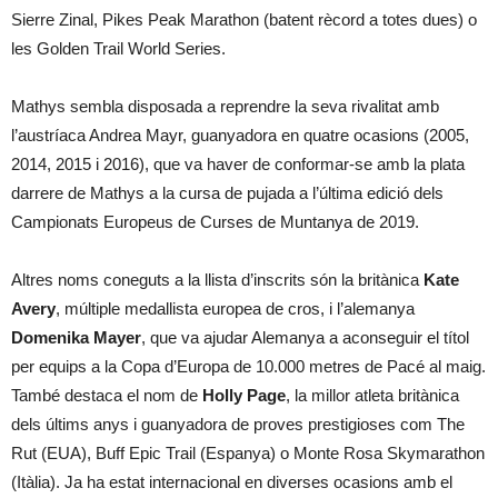
Sierre Zinal, Pikes Peak Marathon (batent rècord a totes dues) o
les Golden Trail World Series.
Mathys sembla disposada a reprendre la seva rivalitat amb
l’austríaca Andrea Mayr, guanyadora en quatre ocasions (2005,
2014, 2015 i 2016), que va haver de conformar-se amb la plata
darrere de Mathys a la cursa de pujada a l’última edició dels
Campionats Europeus de Curses de Muntanya de 2019.
Altres noms coneguts a la llista d’inscrits són la britànica
Kate
Avery
, múltiple medallista europea de cros, i l’alemanya
Domenika Mayer
, que va ajudar Alemanya a aconseguir el títol
per equips a la Copa d’Europa de 10.000 metres de Pacé al maig.
També destaca el nom de
Holly Page
, la millor atleta britànica
dels últims anys i guanyadora de proves prestigioses com The
Rut (EUA), Buff Epic Trail (Espanya) o Monte Rosa Skymarathon
(Itàlia). Ja ha estat internacional en diverses ocasions amb el