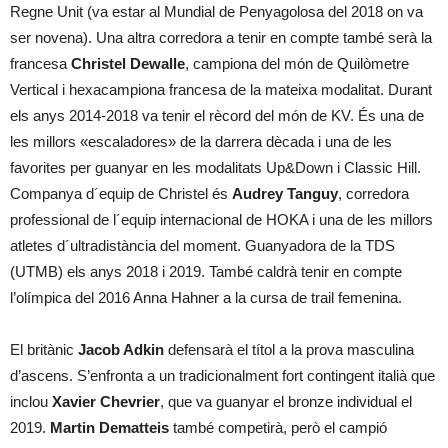
Regne Unit (va estar al Mundial de Penyagolosa del 2018 on va
ser novena). Una altra corredora a tenir en compte també serà la
francesa
Christel Dewalle
, campiona del món de Quilòmetre
Vertical i hexacampiona francesa de la mateixa modalitat. Durant
els anys 2014-2018 va tenir el rècord del món de KV. És una de
les millors «escaladores» de la darrera dècada i una de les
favorites per guanyar en les modalitats Up&Down i Classic Hill.
Companya d´equip de Christel és
Audrey Tanguy
, corredora
professional de l´equip internacional de HOKA i una de les millors
atletes d´ultradistància del moment. Guanyadora de la TDS
(UTMB) els anys 2018 i 2019. També caldrà tenir en compte
l’olímpica del 2016 Anna Hahner a la cursa de trail femenina.
El britànic
Jacob Adkin
defensarà el títol a la prova masculina
d’ascens. S’enfronta a un tradicionalment fort contingent italià que
inclou
Xavier Chevrier
, que va guanyar el bronze individual el
2019.
Martin Dematteis
també competirà, però el campió