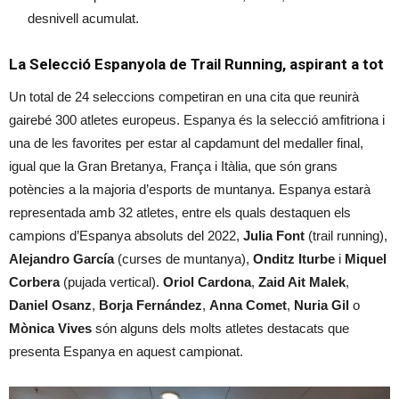
desnivell acumulat.
La Selecció Espanyola de Trail Running, aspirant a tot
Un total de 24 seleccions competiran en una cita que reunirà
gairebé 300 atletes europeus. Espanya és la selecció amfitriona i
una de les favorites per estar al capdamunt del medaller final,
igual que la Gran Bretanya, França i Itàlia, que són grans
potències a la majoria d’esports de muntanya. Espanya estarà
representada amb 32 atletes, entre els quals destaquen els
campions d’Espanya absoluts del 2022,
Julia Font
(trail running),
Alejandro García
(curses de muntanya),
Onditz Iturbe
i
Miquel
Corbera
(pujada vertical).
Oriol Cardona
,
Zaid Ait Malek
,
Daniel Osanz
,
Borja Fernández
,
Anna Comet
,
Nuria Gil
o
Mònica Vives
són alguns dels molts atletes destacats que
presenta Espanya en aquest campionat.