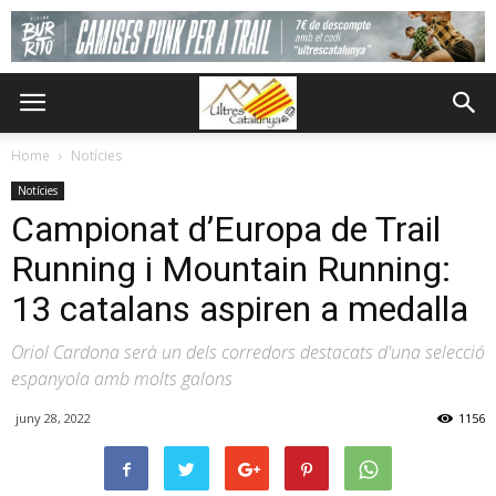
Home
Notícies
Notícies
Campionat d’Europa de Trail
Running i Mountain Running:
13 catalans aspiren a medalla
Oriol Cardona serà un dels corredors destacats d'una selecció
espanyola amb molts galons
juny 28, 2022
1156