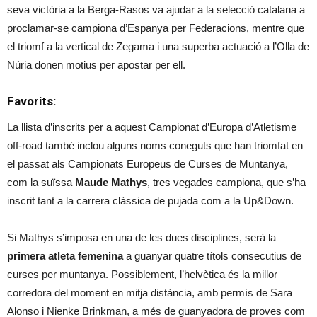
seva victòria a la Berga-Rasos va ajudar a la selecció catalana a
proclamar-se campiona d’Espanya per Federacions, mentre que
el triomf a la vertical de Zegama i una superba actuació a l’Olla de
Núria donen motius per apostar per ell.
Favorits:
La llista d’inscrits per a aquest Campionat d’Europa d’Atletisme
off-road també inclou alguns noms coneguts que han triomfat en
el passat als Campionats Europeus de Curses de Muntanya,
com la suïssa
Maude Mathys
, tres vegades campiona, que s’ha
inscrit tant a la carrera clàssica de pujada com a la Up&Down.
Si Mathys s’imposa en una de les dues disciplines, serà la
primera atleta femenina
a guanyar quatre títols consecutius de
curses per muntanya. Possiblement, l’helvètica és la millor
corredora del moment en mitja distància, amb permís de Sara
Alonso i Nienke Brinkman, a més de guanyadora de proves com