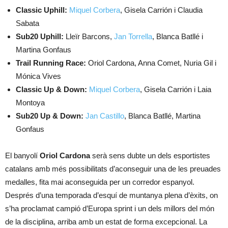
Classic Uphill:
Miquel Corbera
, Gisela Carrión i Claudia
Sabata
Sub20 Uphill:
Lleïr Barcons,
Jan Torrella
, Blanca Batllé i
Martina Gonfaus
Trail Running Race:
Oriol Cardona, Anna Comet, Nuria Gil i
Mónica Vives
Classic Up & Down:
Miquel Corbera
, Gisela Carrión i Laia
Montoya
Sub20 Up & Down:
Jan Castillo
, Blanca Batllé, Martina
Gonfaus
El banyolí
Oriol Cardona
serà sens dubte un dels esportistes
catalans amb més possibilitats d’aconseguir una de les preuades
medalles, fita mai aconseguida per un corredor espanyol.
Després d’una temporada d’esquí de muntanya plena d’èxits, on
s’ha proclamat campió d’Europa sprint i un dels millors del món
de la disciplina, arriba amb un estat de forma excepcional. La