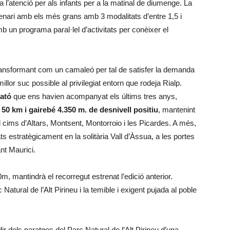
a l’atenció per als infants per a la matinal de diumenge. La
nari amb els més grans amb 3 modalitats d’entre 1,5 i
 un programa paral·lel d’activitats per conèixer el
transformant com un camaleó per tal de satisfer la demanda
millor suc possible al privilegiat entorn que rodeja Rialp.
rató
que ens havien acompanyat els últims tres anys,
e
50 km i gairebé 4.350 m. de desnivell positiu
, mantenint
el cims d’Altars, Montsent, Montorroio i les Picardes. A més,
ts estratègicament en la solitària Vall d’Àssua, a les portes
nt Maurici.
m, mantindrà el recorregut estrenat l’edició anterior.
atural de l’Alt Pirineu i la temible i exigent pujada al poble
ir dels paratges del Parc Natural de l’Alt Pirineu d’una