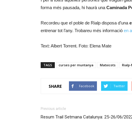
forma més pausada, hi haurà una
Caminada P
Recordeu que el poble de Rialp disposa d’una
e
entrenar tot l’any. Trobareu més informació
en a
Text: Albert Torrent. Foto: Elena Mate
TAGS
curses per muntanya
Matxicots
Rialp-
SHARE
Facebook
Twitter
Previous article
Resum Trail Setmana Catalunya: 25-26/06/202