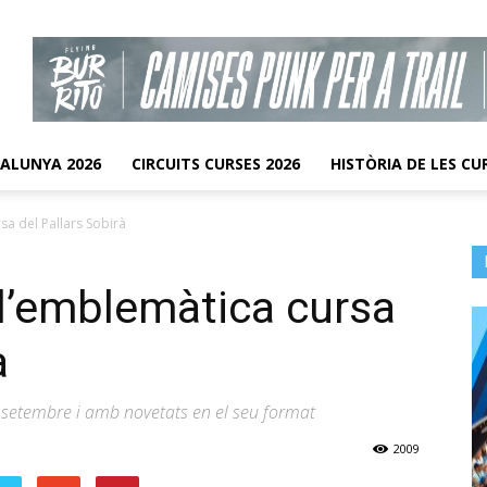
TALUNYA 2026
CIRCUITS CURSES 2026
HISTÒRIA DE LES CU
sa del Pallars Sobirà
 l’emblemàtica cursa
à
e setembre i amb novetats en el seu format
2009