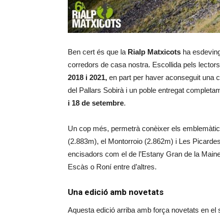
Ben cert és que la
Rialp Matxicots
ha esdeving
corredors de casa nostra. Escollida pels lector
2018 i 2021,
en part per haver aconseguit una co
del Pallars Sobirà i un poble entregat completam
i 18 de setembre
.
Un cop més, permetrà conèixer els emblemàtics
(2.883m), el Montorroio (2.862m) i Les Picard
encisadors com el de l’Estany Gran de la Maine
Escàs o Roní entre d’altres.
Una edició amb novetats
Aquesta edició arriba amb força novetats en el