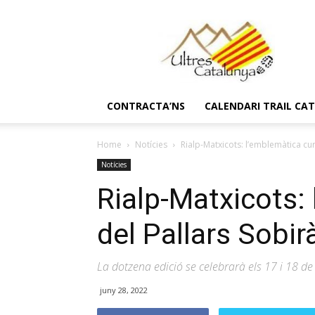
Ultres
Catalunya
CONTRACTA’NS
CALENDARI TRAIL CA
Home
Notícies
Rialp-Matxicots: l’emblemàtica cur
Notícies
Rialp-Matxicots:
del Pallars Sobir
La dotzena edició se celebrarà els 17 i 18 d
juny 28, 2022