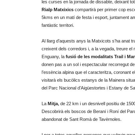
les curses en la jornada de dissabte, deixant tot
Rialp Matxixics
compartirà per primer cop esce
5kms en un matí de festa i esport, juntament amb
fantàstic territori.
Al llarg d’aquests anys la Matxicots s’ha anat 
creixent dels corredors i, a la vegada, treure el 
Enguany, la
fusió de les modalitats Trail i Ma
donen pas a un sol i espectacular recorregut d
l’essència alpina que el caracteritza, coronant 
visitarà els bucòlics estanys de la Mainera situa
del Parc Nacional d’Aigüestortes i Estany de Sa
La
Mitja,
de 22 km i un desnivell positiu de 1500
Descobrirà els boscos de Beraní i Roní del Parc N
abandonat de Sant Romà de Tavèrnoles.
I per a totes aquelles persones que vulguin gaud