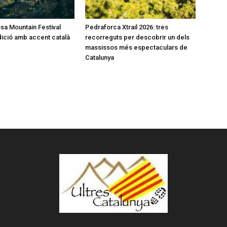
a Mountain Festival
Pedraforca Xtrail 2026: tres
dició amb accent català
recorreguts per descobrir un dels
massissos més espectaculars de
Catalunya