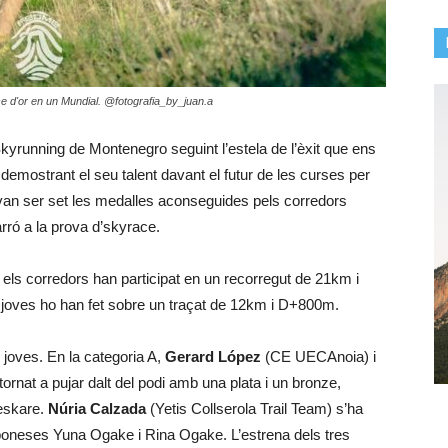
e d'or en un Mundial. @fotografia_by_juan.a
’Skyrunning de Montenegro seguint l’estela de l’èxit que ens
emostrant el seu talent davant el futur de les curses per
 van ser set les medalles aconseguides pels corredors
rró a la prova d’skyrace.
, els corredors han participat en un recorregut de 21km i
joves ho han fet sobre un traçat de 12km i D+800m.
oves. En la categoria A,
Gerard López
(CE UECAnoia) i
nat a pujar dalt del podi amb una plata i un bronze,
eskare.
Núria Calzada
(Yetis Collserola Trail Team) s’ha
japoneses Yuna Ogake i Rina Ogake. L’estrena dels tres