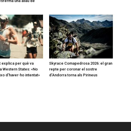
desferma una allau de
t explica per què va
Skyrace Comapedrosa 2026: el gran
a Western States: «No
repte per coronar el sostre
o d’haver-ho intentat»
d’Andorra torna als Pirineus