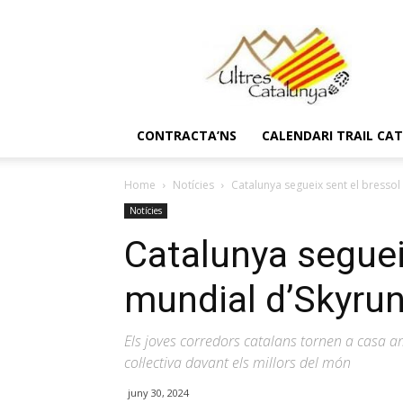
Ultres
Catalunya
CONTRACTA’NS
CALENDARI TRAIL CA
Home
Notícies
Catalunya segueix sent el bressol
Notícies
Catalunya seguei
mundial d’Skyru
Els joves corredors catalans tornen a casa am
col·lectiva davant els millors del món
juny 30, 2024