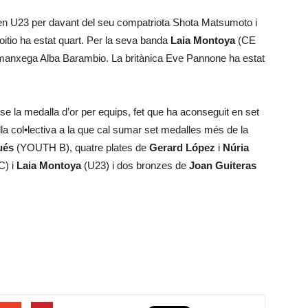
en U23 per davant del seu compatriota Shota Matsumoto i
tio ha estat quart. Per la seva banda
Laia Montoya
(CE
a manxega Alba Barambio. La britànica Eve Pannone ha estat
e la medalla d’or per equips, fet que ha aconseguit en set
la col•lectiva a la que cal sumar set medalles més de la
ués
(YOUTH B), quatre plates de
Gerard López
i
Núria
) i
Laia Montoya
(U23) i dos bronzes de
Joan Guiteras