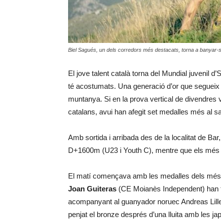
Biel Sagués, un dels corredors més destacats, torna a banyar-s
El jove talent català torna del Mundial juvenil d
té acostumats. Una generació d’or que segueix d
muntanya. Si en la prova vertical de divendres
catalans, avui han afegit set medalles més al sa
Amb sortida i arribada des de la localitat de Bar
D+1600m (U23 i Youth C), mentre que els més 
El matí començava amb les medalles dels més j
Joan Guiteras
(CE Moianès Independent) han tor
acompanyant al guanyador noruec Andreas Lill
penjat el bronze després d’una lluita amb les 