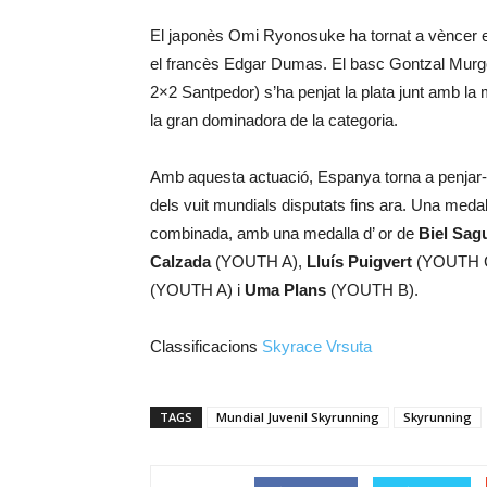
El japonès Omi Ryonosuke ha tornat a vèncer 
el francès Edgar Dumas. El basc Gontzal Murgoi
2×2 Santpedor) s’ha penjat la plata junt amb l
la gran dominadora de la categoria.
Amb aquesta actuació, Espanya torna a penjar-s
dels vuit mundials disputats fins ara. Una medal
combinada, amb una medalla d’ or de
Biel Sag
Calzada
(YOUTH A),
Lluís Puigvert
(YOUTH C
(YOUTH A) i
Uma Plans
(YOUTH B).
Classificacions
Skyrace Vrsuta
TAGS
Mundial Juvenil Skyrunning
Skyrunning