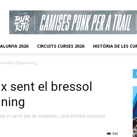
TALUNYA 2026
CIRCUITS CURSES 2026
HISTÒRIA DE LES CU
 mundial d’Skyrunning
x sent el bressol
nning
b el sarró ple de medalles i una brillant actuació
963