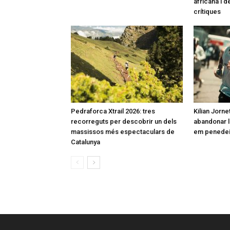
africana i 
crítiques
Pedraforca Xtrail 2026: tres
Kilian Jorne
recorreguts per descobrir un dels
abandonar l
massissos més espectaculars de
em penedeix
Catalunya