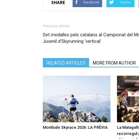
SHARE
Facebook
Twitter
Previous article
Set medalles pels catalans al Campionat del M
Juvenil d’Skyrunning ‘vertical’
RELATED ARTICLES
MORE FROM AUTHOR
Montlude Skyrace 2026: LA PRÈVIA
La Matagalls
recorregut 