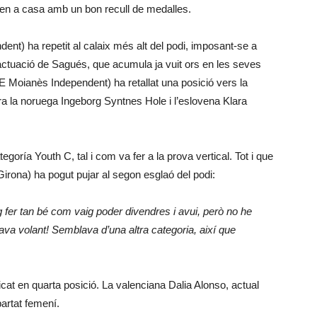
rnen a casa amb un bon recull de medalles.
nt) ha repetit al calaix més alt del podi, imposant-se a
’actuació de Sagués, que acumula ja vuit ors en les seves
 Moianès Independent) ha retallat una posició vers la
rera la noruega Ingeborg Syntnes Hole i l’eslovena Klara
goría Youth C, tal i com va fer a la prova vertical. Tot i que
irona) ha pogut pujar al segon esglaó del podi:
g fer tan bé com vaig poder divendres i avui, però no he
ava volant! Semblava d’una altra categoria, així que
icat en quarta posició. La valenciana Dalia Alonso, actual
artat femení.