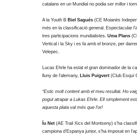
catalans en un Mundial no podia ser millor i to
A la Youth B
Biel Sagués
(CE Moianès Independe
més en la classificació general. Espectacular l
tres participacions mundialistes.
Uma Plans
(CE
Vertical i la Sky i es fa amb el bronze, per dar
Velepec.
Lucas Ehrle ha estat el gran dominador de la cate
lluny de l’alemany,
Lluis Puigvert
(Club Esquí G
“Estic molt content amb el meu resultat. Ho vai
pogut atrapar a Lukas Ehrle. Ell simplement est
aquesta plata val més que l’or!
Ïu Net
(AE Trail Xics del Montseny) s’ha classif
campiona d’Espanya junior, s’ha imposat en l’ap