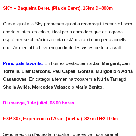
SKY – Baqueira Beret. (Pla de Beret). 15km D+800m
Cursa igual a la Sky promeses quant a recorregut i desnivell però
oberta a totes les edats, ideal per a corredors que els agrada
esprémer-se al màxim a curta distància així com per a aquells
que s’inicien al trail i volen gaudir de les vistes de tota la vall.
Principals favorits:
En homes destaquem a
Jan Margarit
,
Jan
Torrella
,
Lleïr Barcons, Pau Capell, Gontzal Murgoitio
o
Adrià
Casanovas
. En categoria femenina trobarem a
Núria Tarragó
,
Sheila Avilés, Mercedes Velasco
o
María Benito.
.
Diumenge, 7 de juliol, 08.00 hores
EXP 30k, Experiència d’Aran. (Vielha). 32km D+2.100m
Segona edició d’aquesta modalitat, que es va incorporar al