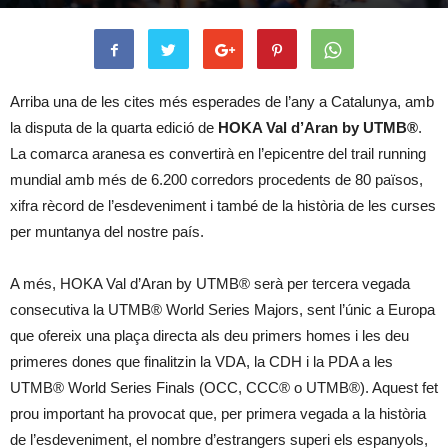
Arriba una de les cites més esperades de l’any a Catalunya, amb
la disputa de la quarta edició de
HOKA Val d’Aran by UTMB®
.
La comarca aranesa es convertirà en l’epicentre del trail running
mundial amb més de 6.200 corredors procedents de 80 països,
xifra rècord de l’esdeveniment i també de la història de les curses
per muntanya del nostre país.
A més, HOKA Val d’Aran by UTMB® serà per tercera vegada
consecutiva la UTMB® World Series Majors, sent l’únic a Europa
que ofereix una plaça directa als deu primers homes i les deu
primeres dones que finalitzin la VDA, la CDH i la PDA a les
UTMB® World Series Finals (OCC, CCC® o UTMB®). Aquest fet
prou important ha provocat que, per primera vegada a la història
de l’esdeveniment, el nombre d’estrangers superi els espanyols,