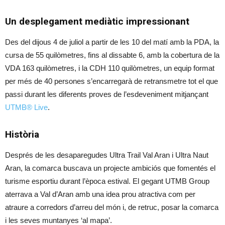
Un desplegament mediàtic impressionant
Des del dijous 4 de juliol a partir de les 10 del matí amb la PDA, la
cursa de 55 quilòmetres, fins al dissabte 6, amb la cobertura de la
VDA 163 quilòmetres, i la CDH 110 quilòmetres, un equip format
per més de 40 persones s’encarregarà de retransmetre tot el que
passi durant les diferents proves de l’esdeveniment mitjançant
UTMB® Live
.
Història
Després de les desaparegudes Ultra Trail Val Aran i Ultra Naut
Aran, la comarca buscava un projecte ambiciós que fomentés el
turisme esportiu durant l’època estival. El gegant UTMB Group
aterrava a Val d’Aran amb una idea prou atractiva com per
atraure a corredors d’arreu del món i, de retruc, posar la comarca
i les seves muntanyes ‘al mapa’.