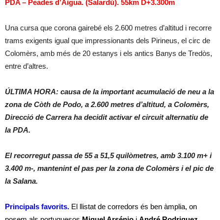
PDA – Peades d’Aigua. (Salardú). 55km D+3.300m
Una cursa que corona gairebé els 2.600 metres d’altitud i recorre
trams exigents igual que impressionants dels Pirineus, el circ de
Colomèrs, amb més de 20 estanys i els antics Banys de Tredòs,
entre d’altres.
ÚLTIMA HORA: causa de la important acumulació de neu a la
zona de Còth de Podo, a 2.600 metres d’altitud, a Colomèrs,
Direcció de Carrera ha decidit activar el circuit alternatiu de
la PDA.
El recorregut passa de 55 a 51,5 quilòmetres, amb 3.100 m+ i
3.400 m-, mantenint el pas per la zona de Colomèrs i el pic de
la Salana.
Principals favorits.
El llistat de corredors és ben àmplia, on
posem als portuguesos
Miguel Arsénio
i
André Rodriguez
,