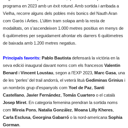
programa en 2023 amb un èxit rotund. Amb sortida i arribada a
Vielha, recorre alguns dels pobles més bonics del Nauth Aran
com Garós i Arties. L’últim tram solapa amb la resta de
modalitats, on s’ascendeixen 1.000 metres positius en menys de
6 quilòmetres per seguidament afrontar els darrers 6 quilòmetres
de baixada amb 1.200 metres negatius.
Principals favorits:
Pablo Bautista
defensarà la victòria en la
seva edició inaugural davant noms com els francesos
Valentin
Benard
i
Vincent Loustau
, segon a l’EXP 2023,
Marc Gasa
, una
de les ‘perles’ del trail andorrà, el veterà lituà
Gediminas Grinius
i
un nombrós grup d’espanyols com
Yoel de Paz
,
Santi
Castellano
,
Javier Fernández
,
Tomás Cuartero
o el català
Josep Miret
. En categoria femenina prendran la sortida noms
com
Mireia Pons
,
Natalia González
,
Moana Lilly Kheres
,
Carla Esclusa
,
Georgina Gabarró
o la nord-americana
Sophia
Gorman
.