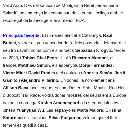
Val d’Aran. Des del santuari de Montgarri a Beret per arribar a
Salardú, on comença la segona part de la cursa i enllaça amb el
recorregut de la seva germana menor, PDA.
Principals favorits:
El rumanès afincat a Catalunya,
Raul
Butaci
, va ser el gran vencedor de l’edició passada i defensarà el
seu tro davant noms com els noruecs
Sebastian Krogvic
, tercer
en 2023, i
Tobias Dhal Fenre
, l’italià
Riccardo Montani
, el
francès
Matthieu Simon
, els espanyols
Borja Fernández,
Víctor Mier
i
David Prades
o els catalans
Andreu Simón,
Jordi
Gamito i Alejandro Villarino.
En dones, la nord-americana
Allison Baca
, podi en curses com Desert Rats, Moab’s Red Hot
o Bobcat Trail Race, voldrà donar mostres del seu talent a Europa
davant la noruega
Kirsten Amundsgard
o la sempre talentosa
xinesa
Yuanyuan Wu
. Les espanyoles
Maite Maiora
,
Cristina
Saturnino
o la catalana
Silvia Puigarnau
voldran que el títol
femení es quedi a casa.