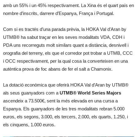
amb un 55% i un 45% respectivament. La Xina és el quart país en
nombre d’inscrits, darrere d’Espanya, França i Portugal.
Com si es tractés d’una parada prèvia, la HOKA Val d’Aran by
UTMB® ha sabut traçar en les seves modalitats VDA, CDH i
PDA uns recorreguts molt similars quant a distància, desnivell i
orografia del terreny, els que el corredor pot trobar a UTMB, CCC
i OCC respectivament, per la qual cosa la converteixen en una
autèntica prova de foc abans de fer el salt a Chamonix.
La dotació econòmica que oferirà HOKA Val d’Aran by UTMB®
als seus guanyadors com a
UTMB® World Series Majors
ascendeix a 73.500€, sent la més elevada en una cursa a
Espanya. Els guanyadors de les tres modalitats rebran 5.000
euros, els segons, 3.000, els tercers, 2.000, els quarts, 1.250, i
els cinquens, 1.000 euros.