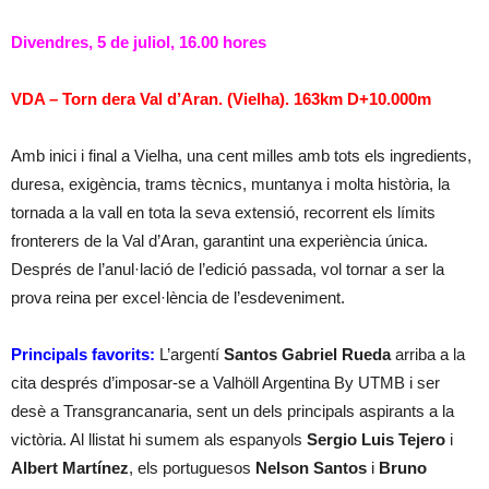
Divendres, 5 de juliol, 16.00 hores
VDA – Torn dera Val d’Aran. (Vielha). 163km D+10.000m
Amb inici i final a Vielha, una cent milles amb tots els ingredients,
duresa, exigència, trams tècnics, muntanya i molta història, la
tornada a la vall en tota la seva extensió, recorrent els límits
fronterers de la Val d’Aran, garantint una experiència única.
Després de l’anul·lació de l’edició passada, vol tornar a ser la
prova reina per excel·lència de l’esdeveniment.
Principals favorits:
L’argentí
Santos Gabriel Rueda
arriba a la
cita després d’imposar-se a Valhöll Argentina By UTMB i ser
desè a Transgrancanaria, sent un dels principals aspirants a la
victòria. Al llistat hi sumem als espanyols
Sergio Luis Tejero
i
Albert Martínez
, els portuguesos
Nelson Santos
i
Bruno