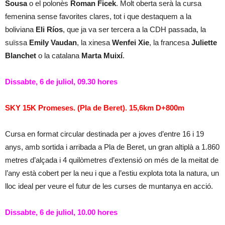
Sousa
o el polonès
Roman Ficek
. Molt oberta serà la cursa
femenina sense favorites clares, tot i que destaquem a la
boliviana
Eli Ríos
, que ja va ser tercera a la CDH passada, la
suïssa
Emily Vaudan
, la xinesa
Wenfei Xie
, la francesa
Juliette
Blanchet
o la catalana
Marta Muixí
.
Dissabte, 6 de juliol, 09.30 hores
SKY 15K Promeses. (Pla de Beret). 15,6km D+800m
Cursa en format circular destinada per a joves d’entre 16 i 19
anys, amb sortida i arribada a Pla de Beret, un gran altiplà a 1.860
metres d’alçada i 4 quilòmetres d’extensió on més de la meitat de
l’any està cobert per la neu i que a l’estiu explota tota la natura, un
lloc ideal per veure el futur de les curses de muntanya en acció.
Dissabte, 6 de juliol, 10.00 hores