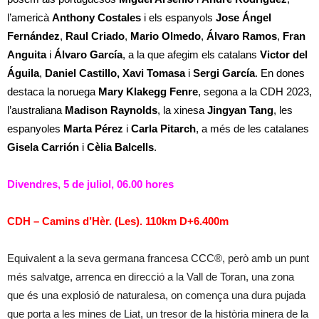
l’americà
Anthony Costales
i els espanyols
Jose Ángel
Fernández
,
Raul Criado
,
Mario Olmedo
,
Álvaro Ramos
,
Fran
Anguita
i
Álvaro García
, a la que afegim els catalans
Victor del
Águila
,
Daniel Castillo, Xavi Tomasa
i
Sergi García
. En dones
destaca la noruega
Mary Klakegg Fenre
, segona a la CDH 2023,
l’australiana
Madison Raynolds
, la xinesa
Jingyan Tang
, les
espanyoles
Marta Pérez
i
Carla Pitarch
, a més de les catalanes
Gisela Carrión
i
Cèlia Balcells
.
Divendres, 5 de juliol, 06.00 hores
CDH – Camins d’Hèr. (Les). 110km D+6.400m
Equivalent a la seva germana francesa CCC®, però amb un punt
més salvatge, arrenca en direcció a la Vall de Toran, una zona
que és una explosió de naturalesa, on comença una dura pujada
que porta a les mines de Liat, un tresor de la història minera de la