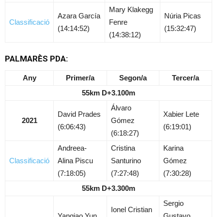
Mary Klakegg
Azara García
Núria Picas
Classificació
Fenre
(14:14:52)
(15:32:47)
(14:38:12)
PALMARÈS PDA:
Any
Primer/a
Segon/a
Tercer/a
55km D+3.100m
Álvaro
David Prades
Xabier Lete
2021
Gómez
(6:06:43)
(6:19:01)
(6:18:27)
Andreea-
Cristina
Karina
Classificació
Alina Piscu
Santurino
Gómez
(7:18:05)
(7:27:48)
(7:30:28)
55km D+3.300m
Sergio
Ionel Cristian
Yanqiao Yun
Gustavo