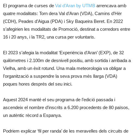
El programa de curses de
Val d’Aran by UTMB
arrencava amb
quatre modalitats: Torn dera Val d’Aran (VDA), Camins d’Hèr
(CDH), Peades d’Aigua (PDA) i Sky Baqueira Beret. En 2022
s’afegirien les modalitats de Promoció, destinat a corredors entre
16 i 20 anys, i la TR2, una cursa per voluntaris.
El 2023 s’afegia la modalitat ‘Experiéncia d’Aran’ (EXP), de 32
quilòmetres i 2.100m de desnivell positiu, amb sortida i arribada a
Vielha, amb un èxit rotund. Una mala meteorologia va obligar a
l’organització a suspendre la seva prova més llarga (VDA)
poques hores després del seu inici.
Aquest 2024 manté el seu programa de l’edició passada i
ascendeix el nombre d’inscrits a 6.200 procedents de 80 països,
un autèntic rècord a Espanya.
Podriem explicar ‘fil per randa’ de les meravelles dels circuits de