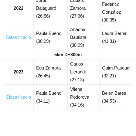
Jordi
Eduard
Federico
2022
Balagueró
Zamora
González
(26:56)
(27:36)
(30:35)
Ariadna
Paula Bueno
Laura Bernal
Classificació
Bautista
(38:09)
(41:31)
(38:09)
5km D+300m
Carlos
Edu Zamora
Quim Pascual
2023
Llerandi
(26:45)
(32:21)
(27:13)
Vilena
Paula Bueno
Belen Barés
Classificació
Podorova
(34:11)
(34:53)
(34:16)