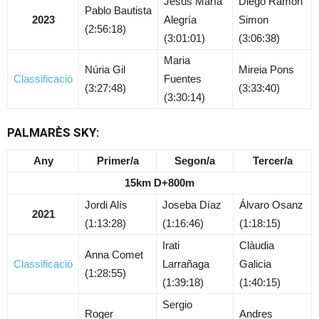
Jesús María
Diego Ramon
Pablo Bautista
2023
Alegría
Simon
(2:56:18)
(3:01:01)
(3:06:38)
Maria
Núria Gil
Mireia Pons
Classificació
Fuentes
(3:27:48)
(3:33:40)
(3:30:14)
PALMARÈS SKY:
Any
Primer/a
Segon/a
Tercer/a
15km D+800m
Jordi Alís
Joseba Díaz
Álvaro Osanz
2021
(1:13:28)
(1:16:46)
(1:18:15)
Irati
Clàudia
Anna Comet
Classificació
Larrañaga
Galicia
(1:28:55)
(1:39:18)
(1:40:15)
Sergio
Roger
Andres