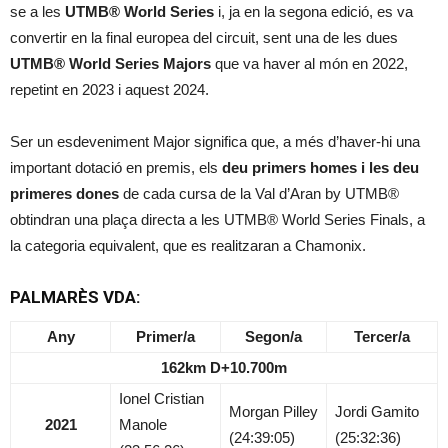
se a les
UTMB® World Series
i, ja en la segona edició, es va
convertir en la final europea del circuit, sent una de les dues
UTMB® World Series Majors
que va haver al món en 2022,
repetint en 2023 i aquest 2024.
Ser un esdeveniment Major significa que, a més d’haver-hi una
important dotació en premis, els
deu primers homes i les deu
primeres dones
de cada cursa de la Val d’Aran by UTMB®
obtindran una plaça directa a les UTMB® World Series Finals, a
la categoria equivalent, que es realitzaran a Chamonix.
PALMARÈS VDA:
Any
Primer/a
Segon/a
Tercer/a
162km D+10.700m
Ionel Cristian
Morgan Pilley
Jordi Gamito
2021
Manole
(24:39:05)
(25:32:36)