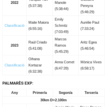
2022
Manole
(5:37:38)
Pereyra
(5:38:44)
(5:46:29)
Emily
Maite Maiora
Aurélie Paul
Classificació
Schmitz
(6:55:16)
(7:33:24)
(7:03:49)
Marcos
Raúl Criado
Aritz Egea
2023
Ramos
(5:41:08)
(5:46:54)
(5:45:29)
Oihana
Anna Comet
Mònica Vives
Classificació
Kortazar
(6:47:39)
(6:58:17)
(6:32:38)
PALMARÈS EXP:
Any
Primer/a
Segon/a
Tercer/a
30km D+2.100m