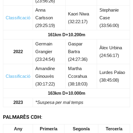
(23:56:26)
Anna
Stephanie
Kaori Niwa
Classificació
Carlsson
Case
(32:22:17)
(29:25:19)
(33:56:00)
161km D+10.200m
Germain
Gaspar
Àlex Urbina
2022
Grangier
Bartra
(24:56:17)
(23:24:54)
(24:27:36)
Amandine
Martha
Lurdes Palao
Classificació
Ginouvès
Ccorahua
(38:45:08)
(30:17:22)
(38:18:03)
163km D+10.000m
2023
*Suspesa per mal temps
PALMARÈS CDH:
Any
Primer/a
Segon/a
Tercer/a