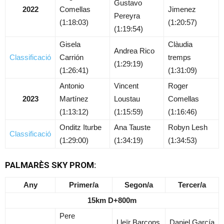
Gustavo
2022
Comellas
Jimenez
Pereyra
(1:18:03)
(1:20:57)
(1:19:54)
Gisela
Clàudia
Andrea Rico
Classificació
Carrión
tremps
(1:29:19)
(1:26:41)
(1:31:09)
Antonio
Vincent
Roger
2023
Martínez
Loustau
Comellas
(1:13:12)
(1:15:59)
(1:16:46)
Onditz Iturbe
Ana Tauste
Robyn Lesh
Classificació
(1:29:00)
(1:34:19)
(1:34:53)
PALMARÈS SKY PROM:
Any
Primer/a
Segon/a
Tercer/a
15km D+800m
Pere
Lleïr Barcons
Daniel García