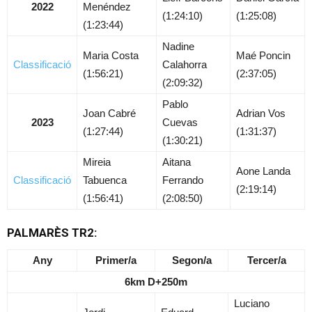
2022
Menéndez
(1:24:10)
(1:25:08)
(1:23:44)
Nadine
Maria Costa
Maé Poncin
Classificació
Calahorra
(1:56:21)
(2:37:05)
(2:09:32)
Pablo
Joan Cabré
Adrian Vos
2023
Cuevas
(1:27:44)
(1:31:37)
(1:30:21)
Mireia
Aitana
Aone Landa
Classificació
Tabuenca
Ferrando
(2:19:14)
(1:56:41)
(2:08:50)
PALMARÈS TR2:
Any
Primer/a
Segon/a
Tercer/a
6km D+250m
Luciano