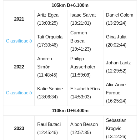
105km D+6.100m
Aritz Egea
Isaac Salvat
Daniel Colom
2021
(13:03:25)
(13:21:01)
(13:29:24)
Carmen
Tati Orquiola
Gina Julià
Classificació
Biosca
(17:30:46)
(20:02:44)
(19:41:23)
Andreu
Philipp
Johan Lantz
2022
Simón
Ausserhofer
(12:29:52)
(11:48:45)
(11:59:08)
Alix-Anne
Katie Schide
Elisabeth Ríos
Classificació
Farque
(13:06:34)
(14:53:03)
(16:25:24)
110km D+6.400m
Sebastian
Raul Butaci
Albon Berson
2023
Krogvic
(12:45:46)
(12:57:35)
(13:12:26)