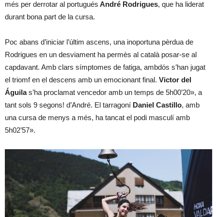
més per derrotar al portugués
André Rodrigues
, que ha liderat
durant bona part de la cursa.
Poc abans d’iniciar l’últim ascens, una inoportuna pèrdua de
Rodrigues en un desviament ha permès al català posar-se al
capdavant. Amb clars símptomes de fatiga, ambdós s’han jugat
el triomf en el descens amb un emocionant final.
Victor del
Águila
s’ha proclamat vencedor amb un temps de 5h00’20», a
tant sols 9 segons! d’André. El tarragoní
Daniel Castillo
, amb
una cursa de menys a més, ha tancat el podi masculí amb
5h02’57».