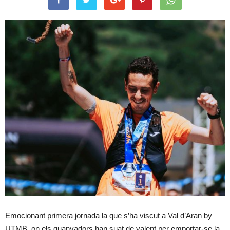
Emocionant primera jornada la que s’ha viscut a Val d’Aran by
UTMB, on els guanyadors han suat de valent per emportar-se la