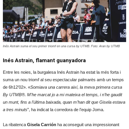
Inés Astrain suma el seu primer triomf en una cursa by UTMB. Foto: Aran by UTMB
Inés Astrain, flamant guanyadora
Entre les noies, la burgalesa Inés Astrain ha estat la més forta i
suma un nou triomf al seu espectacular palmarès amb un temps
de 6h12’02». «
Somiava una carrera així, la meva primera cursa
By UTMB®. M’he marcat jo a mi mateixa el temps, i n’he gaudit
un munt, fins a l’última baixada, quan m’han dit que Gisela estava
a tres minuts
”, ha indicat la corredora de l’equip Joma.
La ribatenca
Gisela Carrión
ha aconseguit una impressionant