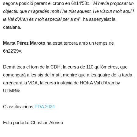
segona posició parant el crono en 6h14’58». “
M’havia proposat un
objectiu que m’agradés molt i he triat aquest. He viscut molt aquí i
la Val d’Aran és molt especial per a mi
”, ha assenyalat la
catalana.
Marta Pérez Maroto
ha estat tercera amb un temps de
6h22’29».
Demà toca el torn de la CDH, la cursa de 110 quilòmetres, que
començarà a les sis del matí, mentre que a les quatre de la tarda
arrencarà la VDA, la cursa insígnia de HOKA Val d’Aran by
UTMB®.
Classificacions
PDA 2024
Foto portada: Christian Alonso