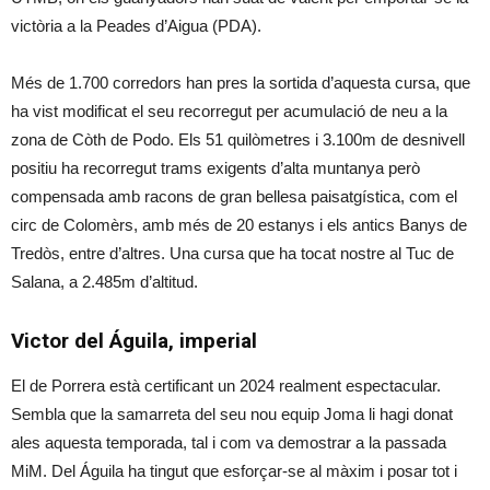
victòria a la Peades d’Aigua (PDA).
Més de 1.700 corredors han pres la sortida d’aquesta cursa, que
ha vist modificat el seu recorregut per acumulació de neu a la
zona de Còth de Podo. Els 51 quilòmetres i 3.100m de desnivell
positiu ha recorregut trams exigents d’alta muntanya però
compensada amb racons de gran bellesa paisatgística, com el
circ de Colomèrs, amb més de 20 estanys i els antics Banys de
Tredòs, entre d’altres. Una cursa que ha tocat nostre al Tuc de
Salana, a 2.485m d’altitud.
Victor del Águila, imperial
El de Porrera està certificant un 2024 realment espectacular.
Sembla que la samarreta del seu nou equip Joma li hagi donat
ales aquesta temporada, tal i com va demostrar a la passada
MiM. Del Águila ha tingut que esforçar-se al màxim i posar tot i