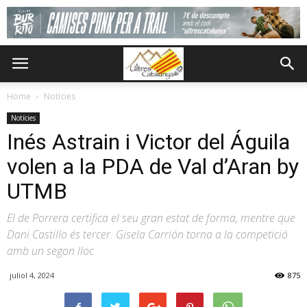
Home
Notícies
Notícies
Inés Astrain i Victor del Águila
volen a la PDA de Val d’Aran by
UTMB
El de Porrera certifica el seu gran estat de forma, mentre que
Dani Castillo és tercer. Gisela Carrión torna a la competició
amb un segon lloc
juliol 4, 2024
875