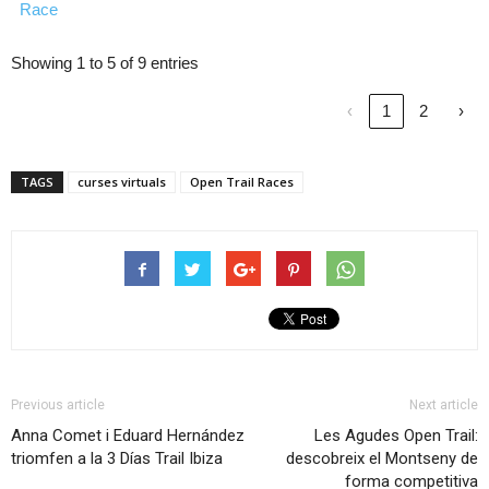
Race
Showing 1 to 5 of 9 entries
‹
1
2
›
TAGS
curses virtuals
Open Trail Races
Previous article
Next article
Anna Comet i Eduard Hernández
Les Agudes Open Trail:
triomfen a la 3 Días Trail Ibiza
descobreix el Montseny de
forma competitiva