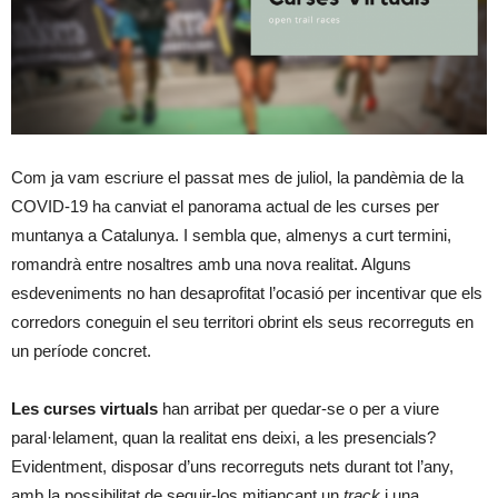
Com ja vam escriure el passat mes de juliol, la pandèmia de la
COVID-19 ha canviat el panorama actual de les curses per
muntanya a Catalunya. I sembla que, almenys a curt termini,
romandrà entre nosaltres amb una nova realitat. Alguns
esdeveniments no han desaprofitat l’ocasió per incentivar que els
corredors coneguin el seu territori obrint els seus recorreguts en
un període concret.
Les curses virtuals
han arribat per quedar-se o per a viure
paral·lelament, quan la realitat ens deixi, a les presencials?
Evidentment, disposar d’uns recorreguts nets durant tot l’any,
amb la possibilitat de seguir-los mitjançant un
track
i una