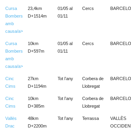
Cursa
23,4km
01/05 al
Cercs
BARCEL
Bombers
D+1514m
01/11
amb
causa/a>
Cursa
10km
01/05 al
Cercs
BARCEL
Bombers
D+597m
01/11
amb
causa/a>
Cinc
27km
Tot l'any
Corbera de
BARCEL
Cims
D+1194m
Llobregat
Cinc
10km
Tot l'any
Corbera de
BARCEL
Cims
D+385m
Llobregat
Vallès
48km
Tot l'any
Terrassa
VALLÈS
Drac
D+2200m
OCCIDEN