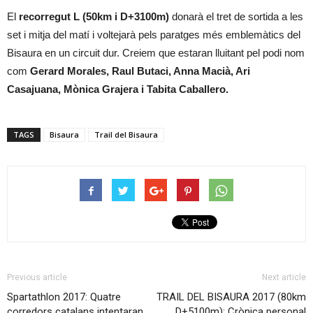
El
recorregut L (50km i D+3100m)
donarà el tret de sortida a les
set i mitja del matí i voltejarà pels paratges més emblemàtics del
Bisaura en un circuit dur. Creiem que estaran lluitant pel podi nom
com
Gerard Morales, Raul Butaci, Anna Macià, Ari
Casajuana, Mònica Grajera i Tabita Caballero.
TAGS
Bisaura
Trail del Bisaura
Previous article
Next article
Spartathlon 2017: Quatre
TRAIL DEL BISAURA 2017 (80km
corredors catalans intentaran
D+5100m): Crònica personal