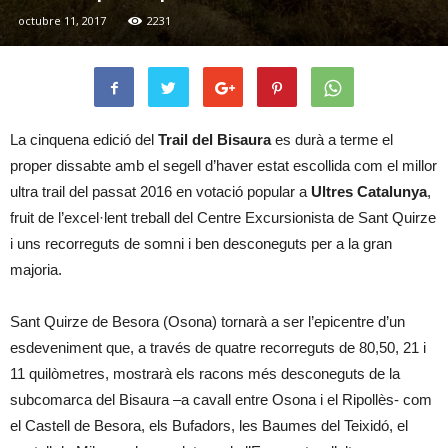
octubre 11, 2017
2231
La cinquena edició del
Trail del Bisaura
es durà a terme el
proper dissabte amb el segell d’haver estat escollida com el millor
ultra trail del passat 2016 en votació popular a
Ultres
Catalunya
,
fruit de l’excel·lent treball del Centre Excursionista de Sant Quirze
i uns recorreguts de somni i ben desconeguts per a la gran
majoria.
Sant Quirze de Besora (Osona) tornarà a ser l’epicentre d’un
esdeveniment que, a través de quatre recorreguts de 80,50, 21 i
11 quilòmetres, mostrarà els racons més desconeguts de la
subcomarca del Bisaura –a cavall entre Osona i el Ripollès- com
el Castell de Besora, els Bufadors, les Baumes del Teixidó, el