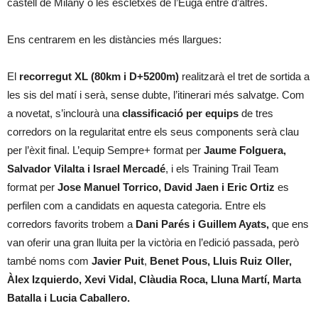
castell de Milany o les escletxes de l’Euga entre d’altres.
Ens centrarem en les distàncies més llargues:
El
recorregut XL (80km i D+5200m)
realitzarà el tret de sortida a
les sis del matí i serà, sense dubte, l’itinerari més salvatge. Com
a novetat, s’inclourà una
classificació per equips
de tres
corredors on la regularitat entre els seus components serà clau
per l’èxit final. L’equip Sempre+ format per
Jaume Folguera,
Salvador Vilalta i Israel Mercadé
, i els Training Trail Team
format per
Jose Manuel Torrico, David Jaen i Eric Ortiz
es
perfilen com a candidats en aquesta categoria. Entre els
corredors favorits trobem a
Dani Parés i Guillem Ayats,
que ens
van oferir una gran lluita per la victòria en l’edició passada, però
també noms com
Javier Puit
,
Benet Pous, Lluis Ruiz Oller,
Àlex Izquierdo, Xevi Vidal, Clàudia Roca, Lluna Martí, Marta
Batalla i Lucia Caballero.