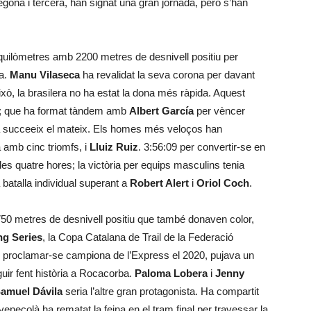
egona i tercera, han signat una gran jornada, però s’han
quilòmetres amb 2200 metres de desnivell positiu per
ba.
Manu Vilaseca
ha revalidat la seva corona per davant
ixò, la brasilera no ha estat la dona més ràpida. Aquest
; que ha format tàndem amb
Albert García
per vèncer
na succeeix el mateix. Els homes més veloços han
 amb cinc triomfs, i
Lluiz Ruiz
. 3:56:09 per convertir-se en
les quatre hores; la victòria per equips masculins tenia
 batalla individual superant a
Robert Alert
i
Oriol Coch
.
50 metres de desnivell positiu que també donaven color,
ng Series
, la Copa Catalana de Trail de la Federació
e proclamar-se campiona de l’Express el 2020, pujava un
eguir fent història a Rocacorba.
Paloma Lobera
i
Jenny
amuel Dávila
seria l’altre gran protagonista. Ha compartit
 veneçolà ha rematat la feina en el tram final per travessar la