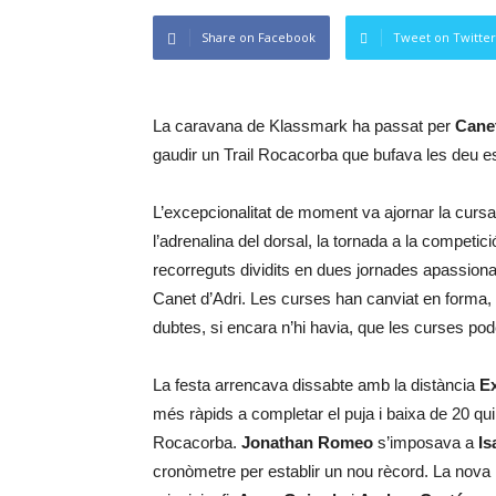
Share on Facebook
Tweet on Twitter
La caravana de Klassmark ha passat per
Canet
gaudir un Trail Rocacorba que bufava les deu e
L’excepcionalitat de moment va ajornar la cursa 
l’adrenalina del dorsal, la tornada a la competic
recorreguts dividits en dues jornades apassionan
Canet d’Adri. Les curses han canviat en forma,
dubtes, si encara n’hi havia, que les curses po
La festa arrencava dissabte amb la distància
E
més ràpids a completar el puja i baixa de 20 qu
Rocacorba.
Jonathan Romeo
s’imposava a
Is
cronòmetre per establir un nou rècord. La nova