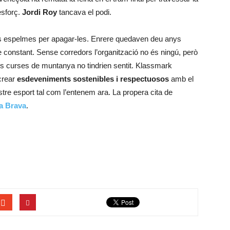
esforç.
Jordi Roy
tancava el podi.
es espelmes per apagar-les. Enrere quedaven deu anys
e constant. Sense corredors l’organització no és ningú, però
s curses de muntanya no tindrien sentit. Klassmark
crear
esdeveniments sostenibles i respectuosos
amb el
re esport tal com l’entenem ara. La propera cita de
ta Brava
.