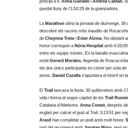
principi a fi.
Anna Guirado
i
Andrea Castán
, s
quedat lluny de l’1:52:29 de la guanyadora.
La
Marathon
obria la jornada de diumenge. 38 
descobrir els racons més inaudits de Rocacor
de
Cheynna Treto
i
Ester Alzina
. No obstant a
honor correspon a
Núria Hospital
amb 4:33:09
entre els equips mixtes. En la baralla masculi
estat
Gerard Morales
, llegenda de Roacacorba
els dos únics participants en córrer per sota de 
amos.
Daniel Cazalla
s’apuntava el triomf en la
El
Trail
tancava la festa. 30 quilòmetres amb 17
vida i forma al segon capítol de les
Trail Runni
Catalana d’Atletisme.
Anna Comet
, després d
esglaó per calcar el guió al Trail. 3:13:51 per s
Arasil
han completat un podi amb molt honor.
S
part del recorregut amb
Jonatan Mora
, però el