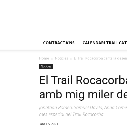
Ultres
Catalunya
CONTRACTA’NS
CALENDARI TRAIL CA
Home
Notícies
El Trail Rocacorba canta la des
Notícies
El Trail Rocacor
amb mig miler d
Jonathan Romeo, Samuel Dávila, Anna Comet i
més especial del Trail Rocacorba
abril 5, 2021