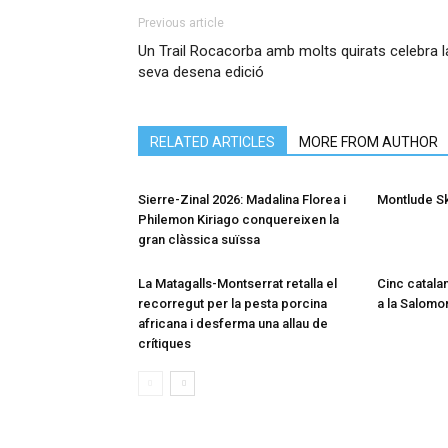
Previous article
Un Trail Rocacorba amb molts quirats celebra l
seva desena edició
RELATED ARTICLES
MORE FROM AUTHOR
Sierre-Zinal 2026: Madalina Florea i
Montlude S
Philemon Kiriago conquereixen la
gran clàssica suïssa
La Matagalls-Montserrat retalla el
Cinc catalan
recorregut per la pesta porcina
a la Salomon
africana i desferma una allau de
crítiques