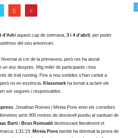
 d’Adri
aquest cap de setmana,
3 i 4 d’abril
, per poder
spelmes del seu aniversari.
hivernal al cor de la primavera, però res ha aturat
ió un any després. Mig miler de participants i tres
ts de trail running. Fins a nou sortides s’han cantat a
 però no en essència.
Klassmark
ha tornat a aclarir els
den ser segures i responsables.
xpress
. Jonathan Romeo i Mireia Pons eren els corredors
ilòmetres amb 900 metres de desnivell positiu al santuari de
aac Barti
i
Brun Romuald
destrossant literalment el
 marca: 1:31:19.
Mireia Pons
també ha dominat la prova de