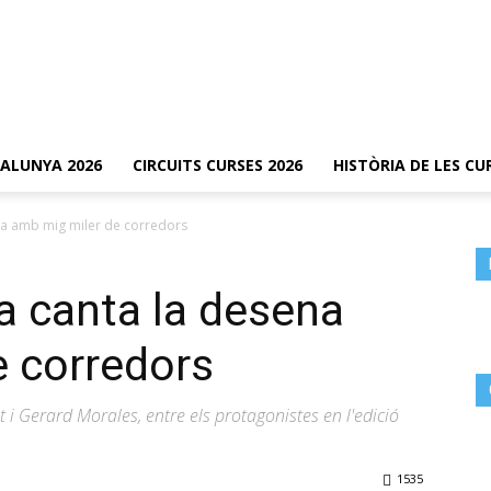
TALUNYA 2026
CIRCUITS CURSES 2026
HISTÒRIA DE LES CU
ena amb mig miler de corredors
ba canta la desena
e corredors
 Gerard Morales, entre els protagonistes en l'edició
1535