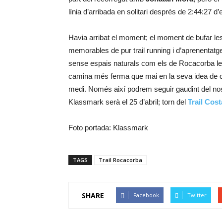
línia d’arribada en solitari després de 2:44:27 d’
Havia arribat el moment; el moment de bufar l
memorables de pur trail running i d’aprenentatg
sense espais naturals com els de Rocacorba le
camina més ferma que mai en la seva idea de 
medi. Només així podrem seguir gaudint del nost
Klassmark serà el 25 d’abril; torn del
Trail Cos
Foto portada: Klassmark
TAGS
Trail Rocacorba
SHARE
Facebook
Twitter