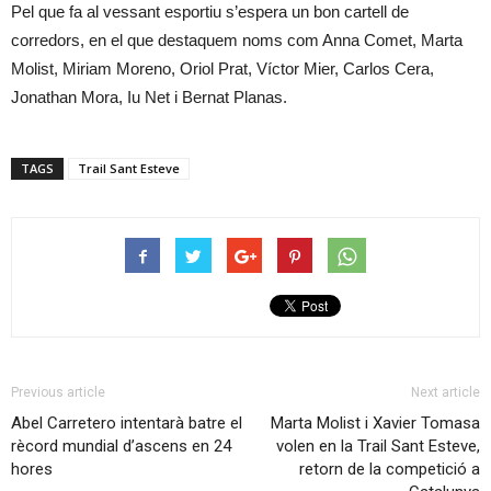
Pel que fa al vessant esportiu s’espera un bon cartell de
corredors, en el que destaquem noms com Anna Comet, Marta
Molist, Miriam Moreno, Oriol Prat, Víctor Mier, Carlos Cera,
Jonathan Mora, Iu Net i Bernat Planas.
TAGS
Trail Sant Esteve
Previous article
Next article
Abel Carretero intentarà batre el
Marta Molist i Xavier Tomasa
rècord mundial d’ascens en 24
volen en la Trail Sant Esteve,
hores
retorn de la competició a