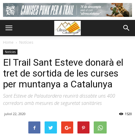
Home
Notícies
Notícies
El Trail Sant Esteve donarà el
tret de sortida de les curses
per muntanya a Catalunya
Sant Esteve de Palautordera reunirà dissabte uns 400
corredors amb mesures de seguretat sanitàries
juliol 22, 2020
1520