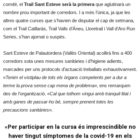
comitè,
el
Trail Sant Esteve serà la primera
que aglutinarà un
nombre prou important de corredors. I a més l’única, ja que les
altres quatre curses que s’havien de disputar el cap de setmana,
com el Trail Catllaràs, Trail Valls d’Àneu, Lloretrail i Vall d’Aro Run
Series, s’han ajornat o suspès.
Sant Esteve de Palautordera (Vallès Oriental) acollirà fins a 400
corredors sota unes mesures sanitàries i d’higiene adients,
marcades per uns protocols d’actuació treballats exhaustivament.
«Tenim el vistiplau de tots els òrgans competents per a dur a
terme la prova sense cap mena de problema»,
ens remarquen
des de l’organització.
«Cal que tothom vingui amb tranquil·litat i
amb ganes de passar-ho bé, sempre prenent totes les
precaucions sanitàries».
«Per participar en la cursa és imprescindible no
haver tingut símptomes de la covid-19 en els