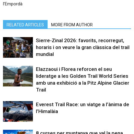
l’Empordà
RELATED ARTICLES
MORE FROM AUTHOR
Sierre-Zinal 2026: favorits, recorregut,
horaris i on veure la gran clàssica del trail
mundial
Elazzaoui i Florea reforcen el seu
lideratge a les Golden Trail World Series
amb una exhibició a la Pitz Alpine Glacier
Trail
Everest Trail Race: un viatge a l’ànima de
l’Himalàia
8 curses per muntanya que val la pena