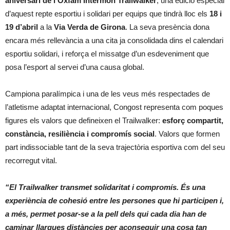
aniversari de l’Oxfam Intermón Trailwalker
, una edició especial
d’aquest repte esportiu i solidari per equips que tindrà lloc els
18 i
19 d’abril
a la
Via Verda de Girona
. La seva presència dona
encara més rellevància a una cita ja consolidada dins el calendari
esportiu solidari, i reforça el missatge d’un esdeveniment que
posa l’esport al servei d’una causa global.
Campiona paralímpica i una de les veus més respectades de
l’atletisme adaptat internacional, Congost representa com poques
figures els valors que defineixen el Trailwalker:
esforç compartit,
constància, resiliència i compromís social
. Valors que formen
part indissociable tant de la seva trajectòria esportiva com del seu
recorregut vital.
“El Trailwalker transmet solidaritat i compromís. És una
experiència de cohesió entre les persones que hi participen i,
a més, permet posar-se a la pell dels qui cada dia han de
caminar llargues distàncies per aconseguir una cosa tan