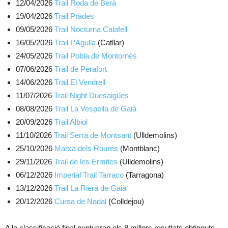
12/04/2026
Trail Roda de Berà
19/04/2026
Trail Prades
09/05/2026
Trail Nocturna Calafell
16/05/2026
Trail L’Agulla
(Catllar)
24/05/2026
Trail Pobla de Montornès
07/06/2026
Trail de Perafort
14/06/2026
Trail El Vendrell
11/07/2026
Trail Night Duesaigües
08/08/2026
Trail La Vespella de Gaià
20/09/2026
Trail Albiol
11/10/2026
Trail Serra de Montsant
(Ulldemolins)
25/10/2026
Marxa dels Roures
(Montblanc)
29/11/2026
Trail de les Ermites
(Ulldemolins)
06/12/2026
Imperial Trail Tarraco
(Tarragona)
13/12/2026
Trail La Riera de Gaià
20/12/2026
Cursa de Nadal
(Colldejou)
A la classificació final puntuaran els 8 millors resultats obtinguts