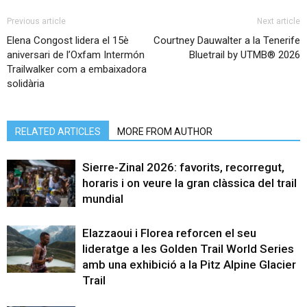
Previous article
Next article
Elena Congost lidera el 15è
Courtney Dauwalter a la Tenerife
aniversari de l’Oxfam Intermón
Bluetrail by UTMB® 2026
Trailwalker com a embaixadora
solidària
RELATED ARTICLES
MORE FROM AUTHOR
Sierre-Zinal 2026: favorits, recorregut,
horaris i on veure la gran clàssica del trail
mundial
Elazzaoui i Florea reforcen el seu
lideratge a les Golden Trail World Series
amb una exhibició a la Pitz Alpine Glacier
Trail