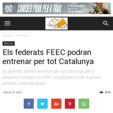
Home
Notícies
Notícies
Els federats FEEC podran
entrenar per tot Catalunya
Els federats podran entrenar per tot Catalunya per a
preparar competicions FEEC classificatòries per a proves
estatals o internacionals
febrer 8, 2021
7074