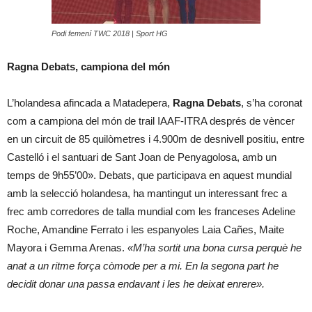
Podi femení TWC 2018 | Sport HG
Ragna Debats, campiona del món
L’holandesa afincada a Matadepera,
Ragna Debats
, s’ha coronat
com a campiona del món de trail IAAF-ITRA després de vèncer
en un circuit de 85 quilòmetres i 4.900m de desnivell positiu, entre
Castelló i el santuari de Sant Joan de Penyagolosa, amb un
temps de 9h55’00». Debats, que participava en aquest mundial
amb la selecció holandesa, ha mantingut un interessant frec a
frec amb corredores de talla mundial com les franceses Adeline
Roche, Amandine Ferrato i les espanyoles Laia Cañes, Maite
Mayora i Gemma Arenas.
«M’ha sortit una bona cursa perquè he
anat a un ritme força còmode per a mi. En la segona part he
decidit donar una passa endavant i les he deixat enrere».