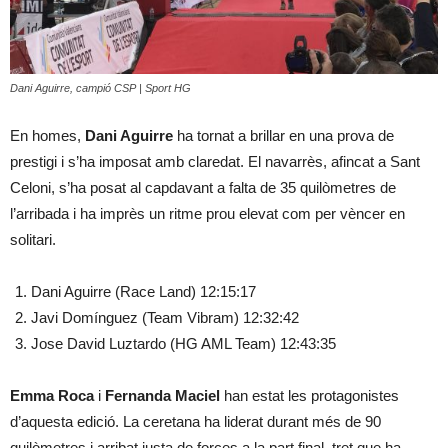
Dani Aguirre, campió CSP | Sport HG
En homes,
Dani Aguirre
ha tornat a brillar en una prova de
prestigi i s’ha imposat amb claredat. El navarrès, afincat a Sant
Celoni, s’ha posat al capdavant a falta de 35 quilòmetres de
l’arribada i ha imprès un ritme prou elevat com per vèncer en
solitari.
Dani Aguirre (Race Land) 12:15:17
Javi Domínguez (Team Vibram) 12:32:42
Jose David Luztardo (HG AML Team) 12:43:35
Emma Roca
i
Fernanda Maciel
han estat les protagonistes
d’aquesta edició. La ceretana ha liderat durant més de 90
quilòmetres i arribat justa de forces a la part final, tret que ha