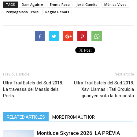
TAGS
Dani Aguirre
Emma Roca
Jordi Gamito
Mònica Vives
Penyagolosa Trails
Ragna Debats
Previous article
Next article
Ultra Trail Estels del Sud 2018:
Ultra Trail Estels del Sud 2018:
La travessa del Massís dels
Xavi Llamas i Tati Orquiola
Ports
guanyen sota la tempesta
RELATED ARTICLES
MORE FROM AUTHOR
Montlude Skyrace 2026: LA PRÈVIA