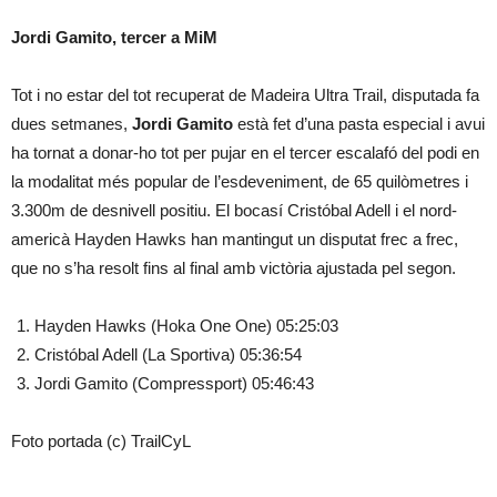
Jordi Gamito, tercer a MiM
Tot i no estar del tot recuperat de Madeira Ultra Trail, disputada fa
dues setmanes,
Jordi Gamito
està fet d’una pasta especial i avui
ha tornat a donar-ho tot per pujar en el tercer escalafó del podi en
la modalitat més popular de l’esdeveniment, de 65 quilòmetres i
3.300m de desnivell positiu. El bocasí Cristóbal Adell i el nord-
americà Hayden Hawks han mantingut un disputat frec a frec,
que no s’ha resolt fins al final amb victòria ajustada pel segon.
Hayden Hawks (Hoka One One) 05:25:03
Cristóbal Adell (La Sportiva) 05:36:54
Jordi Gamito (Compressport) 05:46:43
Foto portada (c) TrailCyL