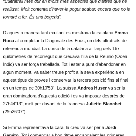
“L’ultratrail més dur en molts més aspectes que d’altres que he
realitzat. Molt contenta d’haver-la pogut acabar, encara que no la
tornaré a fer. És una bogeria”.
D’aquesta manera tant exultant es mostrava la catalana
Emma
Roca
al completar la Diagonale des Fous, un dels ultratrails de
referència mundial. La cursa de la catalana al llarg dels 167
quilòmetres de recorregut que creuava l’illa de la Reunió (Oceà
Índic) va ser força treballada. Tot i estar a punt d’abandonar en
algun moment, va saber treure profit a la seva experiència en
aquest tipus de proves i conservar la tercera posició fins al final
en un temps de 30h10’53”. La suïssa
Andrea Huser
va ser la
gran dominadora d’aquesta edició i es va imposar després de
27h44’13”, molt per davant de la francesa
Juliette Blanchet
(29h26’07”).
Si Emma representava la cara, la creu va ser per a
Jordi
Gamito
. Tot i començar a bon ritme encapçalant les primeres