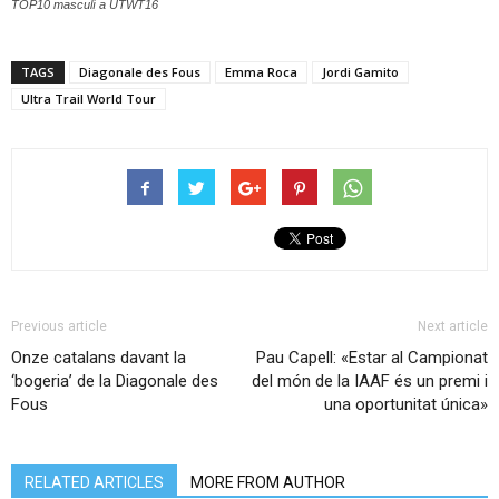
TOP10 masculí a UTWT16
TAGS
Diagonale des Fous
Emma Roca
Jordi Gamito
Ultra Trail World Tour
Previous article
Next article
Onze catalans davant la
Pau Capell: «Estar al Campionat
‘bogeria’ de la Diagonale des
del món de la IAAF és un premi i
Fous
una oportunitat única»
RELATED ARTICLES
MORE FROM AUTHOR