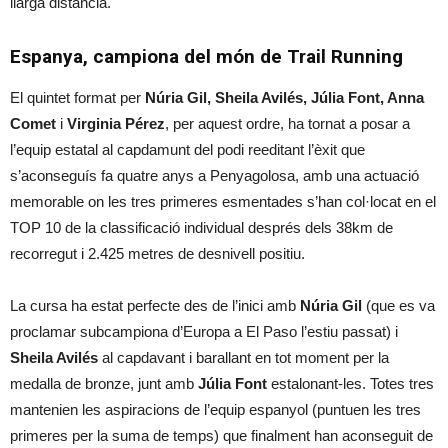
llarga distància.
Espanya, campiona del món de Trail Running
El quintet format per
Núria Gil, Sheila Avilés, Júlia Font, Anna
Comet
i
Virginia Pérez
, per aquest ordre, ha tornat a posar a
l’equip estatal al capdamunt del podi reeditant l’èxit que
s’aconseguís fa quatre anys a Penyagolosa, amb una actuació
memorable on les tres primeres esmentades s’han col·locat en el
TOP 10 de la classificació individual després dels 38km de
recorregut i 2.425 metres de desnivell positiu.
La cursa ha estat perfecte des de l’inici amb
Núria Gil
(que es va
proclamar subcampiona d’Europa a El Paso l’estiu passat) i
Sheila Avilés
al capdavant i barallant en tot moment per la
medalla de bronze, junt amb
Júlia Font
estalonant-les. Totes tres
mantenien les aspiracions de l’equip espanyol (puntuen les tres
primeres per la suma de temps) que finalment han aconseguit de