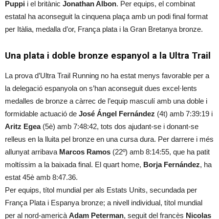
Puppi
i el britànic
Jonathan Albon
. Per equips, el combinat
estatal ha aconseguit la cinquena plaça amb un podi final format
per Itàlia, medalla d’or, França plata i la Gran Bretanya bronze.
Una plata i doble bronze espanyol a la Ultra Trail
La prova d’Ultra Trail Running no ha estat menys favorable per a
la delegació espanyola on s’han aconseguit dues excel·lents
medalles de bronze a càrrec de l’equip masculí amb una doble i
formidable actuació de
José Ángel Fernández
(4t) amb 7:39:19 i
Aritz Egea
(5è) amb 7:48:42, tots dos ajudant-se i donant-se
relleus en la lluita pel bronze en una cursa dura. Per darrere i més
allunyat arribava
Marcos Ramos
(22º) amb 8:14:55, que ha patit
moltíssim a la baixada final. El quart home,
Borja Fernández
, ha
estat 45è amb 8:47.36.
Per equips, títol mundial per als Estats Units, secundada per
França Plata i Espanya bronze; a nivell individual, títol mundial
per al nord-americà
Adam Peterman
, seguit del francès
Nicolas