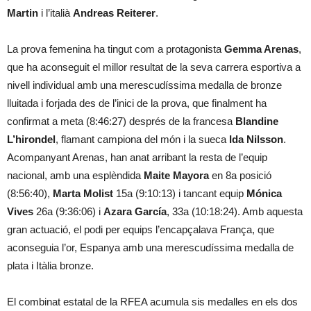
Martin
i l’italià
Andreas Reiterer
.
La prova femenina ha tingut com a protagonista
Gemma Arenas
,
que ha aconseguit el millor resultat de la seva carrera esportiva a
nivell individual amb una merescudíssima medalla de bronze
lluitada i forjada des de l’inici de la prova, que finalment ha
confirmat a meta (8:46:27) després de la francesa
Blandine
L’hirondel
, flamant campiona del món i la sueca
Ida Nilsson
.
Acompanyant Arenas, han anat arribant la resta de l’equip
nacional, amb una esplèndida
Maite Mayora
en 8a posició
(8:56:40),
Marta Molist
15a (9:10:13) i tancant equip
Mónica
Vives
26a (9:36:06) i
Azara García
, 33a (10:18:24). Amb aquesta
gran actuació, el podi per equips l’encapçalava França, que
aconseguia l’or, Espanya amb una merescudíssima medalla de
plata i Itàlia bronze.
El combinat estatal de la RFEA acumula sis medalles en els dos