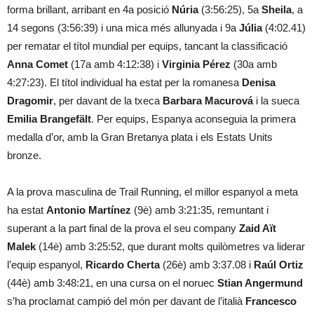
forma brillant, arribant en 4a posició
Núria
(3:56:25), 5a
Sheila
, a
14 segons (3:56:39) i una mica més allunyada i 9a
Júlia
(4:02.41)
per rematar el títol mundial per equips, tancant la classificació
Anna Comet
(17a amb 4:12:38) i
Virginia Pérez
(30a amb
4:27:23). El títol individual ha estat per la romanesa
Denisa
Dragomir
, per davant de la txeca
Barbara Macurová
i la sueca
Emilia Brangefält
. Per equips, Espanya aconseguia la primera
medalla d’or, amb la Gran Bretanya plata i els Estats Units
bronze.
A la prova masculina de Trail Running, el millor espanyol a meta
ha estat
Antonio Martínez
(9è) amb 3:21:35, remuntant i
superant a la part final de la prova el seu company
Zaid Aït
Malek
(14è) amb 3:25:52, que durant molts quilòmetres va liderar
l’equip espanyol,
Ricardo Cherta
(26è) amb 3:37.08 i
Raúl Ortiz
(44è) amb 3:48:21, en una cursa on el noruec
Stian Angermund
s’ha proclamat campió del món per davant de l’italià
Francesco