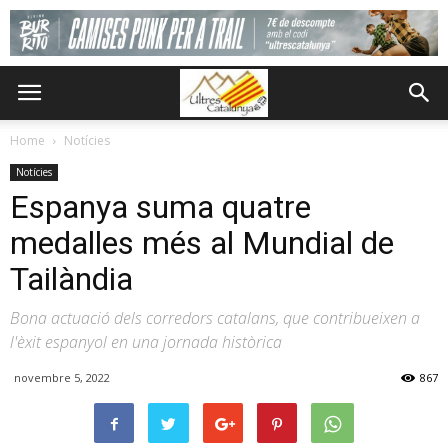
Home
Notícies
Notícies
Espanya suma quatre
medalles més al Mundial de
Tailàndia
Bona actuació dels corredors catalans, que contribueixen a
l'èxit espanyol en una jornada històrica
novembre 5, 2022
867