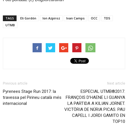
TAGS
Eli Gordón
Ion Azpiroz
Ivan Camps
OCC
TDS
UTMB
Previous article
Next article
Pyrenees Stage Run 2017: la
ESPECIAL UTMB®2017.
travessa pel Pirineu català més
FRANÇOIS D’HAENE LI GUANYA
internacional
LA PARTIDA A KILIAN JORNET.
VICTÒRIA DE NÚRIA PICAS. PAU
CAPELL I JORDI GAMITO EN
TOP10