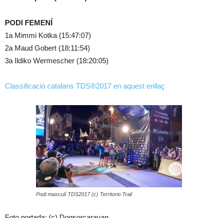
PODI FEMENÍ
1a Mimmi Kotka (15:47:07)
2a Maud Gobert (18:11:54)
3a Ildiko Wermescher (18:20:05)
Classificació catalans TDS®2017 en aquest enllaç
Podi masculí TDS2017 (c) Territorio Trail
Foto portada: (c) Dogsorcaravan