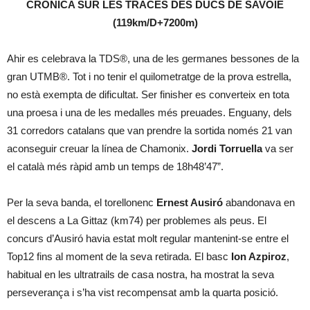
CRÒNICA SUR LES TRACES DES DUCS DE SAVOIE
(119km/D+7200m)
Ahir es celebrava la TDS®, una de les germanes bessones de la
gran UTMB®. Tot i no tenir el quilometratge de la prova estrella,
no està exempta de dificultat. Ser finisher es converteix en tota
una proesa i una de les medalles més preuades. Enguany, dels
31 corredors catalans que van prendre la sortida només 21 van
aconseguir creuar la línea de Chamonix.
Jordi Torruella
va ser
el català més ràpid amb un temps de 18h48’47”.
Per la seva banda, el torellonenc
Ernest Ausiró
abandonava en
el descens a La Gittaz (km74) per problemes als peus. El
concurs d’Ausiró havia estat molt regular mantenint-se entre el
Top12 fins al moment de la seva retirada. El basc
Ion Azpiroz
,
habitual en les ultratrails de casa nostra, ha mostrat la seva
perseverança i s’ha vist recompensat amb la quarta posició.