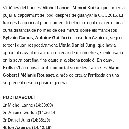
Victòries del francès
Michel Lanne i Mimmi Kotka
, que tornen a
pujar al capdamunt del podi després de guanyar la CCC2016. El
francès ha dominat pràcticament tot el recorregut mantenint una
curta distància de no més de deu minuts sobre els francesos
Sylvain Camus,
Antoine Guillón
i el basc
Ion Azpiroz
, segon,
tercer i quart respectivament. L’italià
Daniel Jung
, que havia
aguantat davant durant un centenar de quilòmetres, s’enfonsaria
en la seva part final fins caure a la sisena posició. En canvi,
Kotka
s’ha imposat amb comoditat sobre les franceses
Maud
Gobert i Mélanie Rousset
, a més de creuar l’arribada en una
sorprenent desena posició general.
PODI MASCULÍ
1r Michel Lanne (14:33:09)
2n Antoine Guillón (14:36:14)
3r Daniel Jung (14:36:19)
4t Ion Azpiroz (14:42:19)