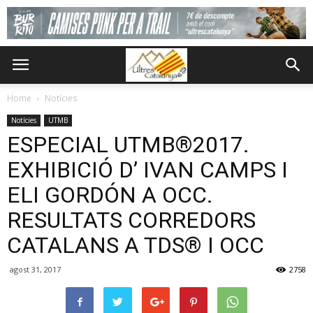
Home
Notícies
Notícies
UTMB
ESPECIAL UTMB®2017.
EXHIBICIÓ D’ IVAN CAMPS I
ELI GORDÓN A OCC.
RESULTATS CORREDORS
CATALANS A TDS® I OCC
agost 31, 2017
2758