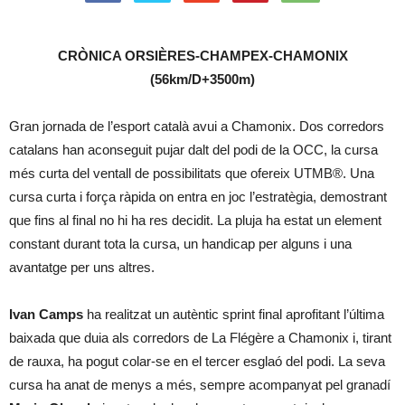
CRÒNICA ORSIÈRES-CHAMPEX-CHAMONIX
(56km/D+3500m)
Gran jornada de l’esport català avui a Chamonix. Dos corredors
catalans han aconseguit pujar dalt del podi de la OCC, la cursa
més curta del ventall de possibilitats que ofereix UTMB®. Una
cursa curta i força ràpida on entra en joc l’estratègia, demostrant
que fins al final no hi ha res decidit. La pluja ha estat un element
constant durant tota la cursa, un handicap per alguns i una
avantatge per uns altres.
Ivan Camps
ha realitzat un autèntic sprint final aprofitant l’última
baixada que duia als corredors de La Flégère a Chamonix i, tirant
de rauxa, ha pogut colar-se en el tercer esglaó del podi. La seva
cursa ha anat de menys a més, sempre acompanyat pel granadí