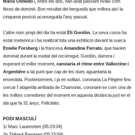
Mario Olmedo
i, entre els dos, han anat passant rivals com
fitxes de dominó. Bon resultat del berguedà que millora així la
cinquena posició aconseguida l’any passat.
L’altre nom propi del dia ha estat
Eli Gordón
. La seva cursa ha
estat meteòrica i ha realitzat tota una exhibició davant la sueca
Emelie Forsberg
i la francesa
Amandine Ferrato
, que havien
dominat durant la meitat del recorregut. Gordón, darrera i
esperant el millor moment,
canviaria el ritme entre Vallorcine i
Argentière
a tal punt que cap de les dues aguantaria la
envestida. Posteriorment, i ja en solitari, coronaria La Flégère fins
cercar l’ atapeïda arribada de Chamonix, coronant-se com una de
les millors corredores del moment en aquesta distància just en el
dia que fa 31 anys. Felicitats.
PODI MASCULÍ
1r Marc Lauenstein (05:19:34)
2n Thibaut Baronian (05:23:58)