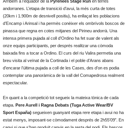
Arribem a l’equador de la
Pyrenees Stage Run
en terres
andorranes. L’etapa de transició d’avui, la més curta de totes
(20km i 1.900m de desnivell positiu), ha enllaçat les poblacions
d’Encamp i Arinsal i ha permès conèixer els ombrívols boscos de
pinassa que regna en cotes mitjanes del Pirineu andorrà. Una
intensa primera pujada al coll d’Ordino ha fet suar de valent als
onze equips participants, per després realitzar una còmoda
baixada fins a tocar a Ordino. El curs del riu Valira permetia una
breu visita al veïnat de la Cortinada i el poble d’Arans abans
d’encarar l’última pujada a coll de les Cases, des d’on es podia
contemplar una panoràmica de la vall del Comapedrosa realment
espectacular.
En quant a la competició tot segueix la mateixa tònica de cada
etapa.
Pere Aurell i Ragna Debats (Tuga Active Wear/BV
Sport España)
segueixen guanyant etapa rere etapa i avui no ha
estat menys, imposant-se còmodament després de 2h55’09”. En
canvi si que s’han produït canvis en la resta del podi. Els bascos