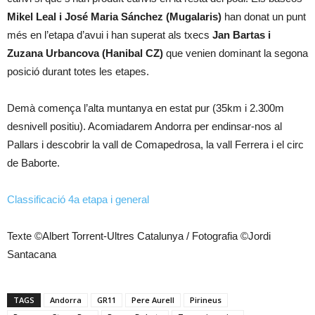
Mikel Leal i José Maria Sánchez (Mugalaris)
han donat un punt
més en l’etapa d’avui i han superat als txecs
Jan Bartas i
Zuzana Urbancova (Hanibal CZ)
que venien dominant la segona
posició durant totes les etapes.
Demà comença l’alta muntanya en estat pur (35km i 2.300m
desnivell positiu). Acomiadarem Andorra per endinsar-nos al
Pallars i descobrir la vall de Comapedrosa, la vall Ferrera i el circ
de Baborte.
Classificació 4a etapa i general
Texte ©Albert Torrent-Ultres Catalunya / Fotografia ©Jordi
Santacana
TAGS
Andorra
GR11
Pere Aurell
Pirineus