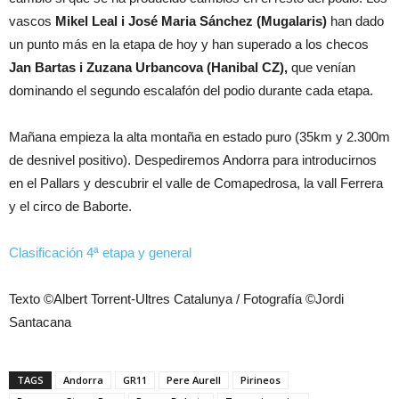
vascos
Mikel Leal i José Maria Sánchez (Mugalaris)
han dado
un punto más en la etapa de hoy y han superado a los checos
Jan Bartas i Zuzana Urbancova (Hanibal CZ),
que venían
dominando el segundo escalafón del podio durante cada etapa.
Mañana empieza la alta montaña en estado puro (35km y 2.300m
de desnivel positivo). Despediremos Andorra para introducirnos
en el Pallars y descubrir el valle de Comapedrosa, la vall Ferrera
y el circo de Baborte.
Clasificación 4ª etapa y general
Texto ©Albert Torrent-Ultres Catalunya / Fotografía ©Jordi
Santacana
TAGS
Andorra
GR11
Pere Aurell
Pirineos