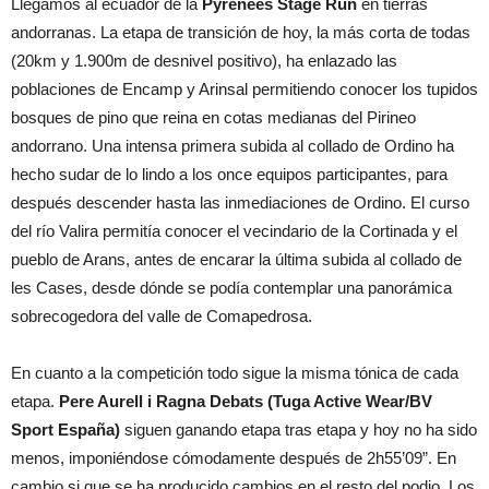
Llegamos al ecuador de la
Pyrenees Stage Run
en tierras
andorranas. La etapa de transición de hoy, la más corta de todas
(20km y 1.900m de desnivel positivo), ha enlazado las
poblaciones de Encamp y Arinsal permitiendo conocer los tupidos
bosques de pino que reina en cotas medianas del Pirineo
andorrano. Una intensa primera subida al collado de Ordino ha
hecho sudar de lo lindo a los once equipos participantes, para
después descender hasta las inmediaciones de Ordino. El curso
del río Valira permitía conocer el vecindario de la Cortinada y el
pueblo de Arans, antes de encarar la última subida al collado de
les Cases, desde dónde se podía contemplar una panorámica
sobrecogedora del valle de Comapedrosa.
En cuanto a la competición todo sigue la misma tónica de cada
etapa.
Pere Aurell i Ragna Debats (Tuga Active Wear/BV
Sport España)
siguen ganando etapa tras etapa y hoy no ha sido
menos, imponiéndose cómodamente después de 2h55’09”. En
cambio si que se ha producido cambios en el resto del podio. Los