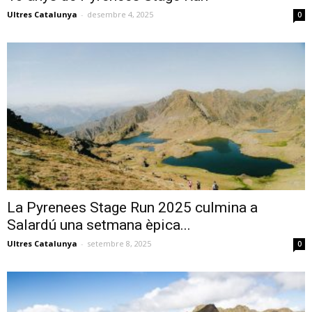
Ultres Catalunya
-
desembre 4, 2025
0
La Pyrenees Stage Run 2025 culmina a
Salardú una setmana èpica...
Ultres Catalunya
-
setembre 8, 2025
0