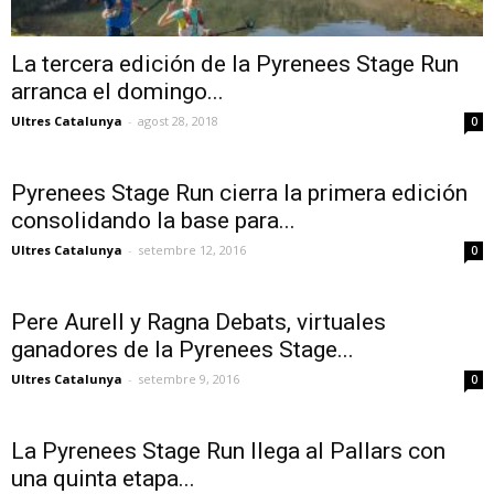
La tercera edición de la Pyrenees Stage Run
arranca el domingo...
Ultres Catalunya
-
agost 28, 2018
0
Pyrenees Stage Run cierra la primera edición
consolidando la base para...
Ultres Catalunya
-
setembre 12, 2016
0
Pere Aurell y Ragna Debats, virtuales
ganadores de la Pyrenees Stage...
Ultres Catalunya
-
setembre 9, 2016
0
La Pyrenees Stage Run llega al Pallars con
una quinta etapa...