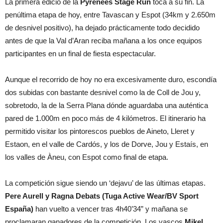
La primera edició de la
Pyrenees Stage Run
toca a su fin. La
penúltima etapa de hoy, entre Tavascan y Espot (34km y 2.650m
de desnivel positivo), ha dejado prácticamente todo decidido
antes de que la Val d’Aran reciba mañana a los once equipos
participantes en un final de fiesta espectacular.
Aunque el recorrido de hoy no era excesivamente duro, escondía
dos subidas con bastante desnivel como la de Coll de Jou y,
sobretodo, la de la Serra Plana dónde aguardaba una auténtica
pared de 1.000m en poco más de 4 kilómetros. El itinerario ha
permitido visitar los pintorescos pueblos de Aineto, Lleret y
Estaon, en el valle de Cardós, y los de Dorve, Jou y Estaís, en
los valles de Àneu, con Espot como final de etapa.
La competición sigue siendo un ‘dejavu’ de las últimas etapas.
Pere Aurell y Ragna Debats (Tuga Active Wear/BV Sport
España)
han vuelto a vencer tras 4h40’34” y mañana se
proclamaran ganadores de la competición. Los vascos
Mikel