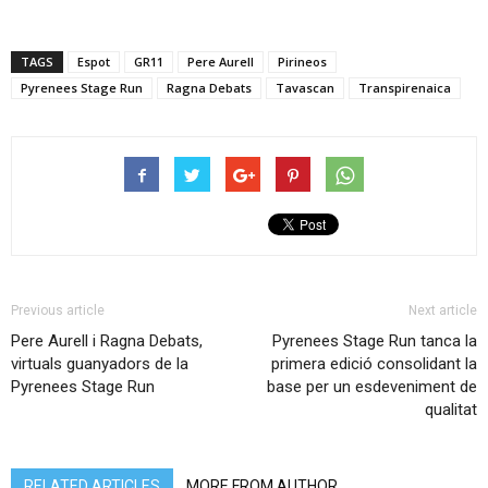
TAGS
Espot
GR11
Pere Aurell
Pirineos
Pyrenees Stage Run
Ragna Debats
Tavascan
Transpirenaica
Previous article
Next article
Pere Aurell i Ragna Debats,
Pyrenees Stage Run tanca la
virtuals guanyadors de la
primera edició consolidant la
Pyrenees Stage Run
base per un esdeveniment de
qualitat
RELATED ARTICLES
MORE FROM AUTHOR