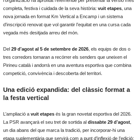
l’organització ha aprofitat l’efemèride per presentar la versió més
completa, festiva i cuidada de la seva història:
vuit etapes
, una
nova jornada en format Km Vertical a Encamp i un sistema
d’inscripció renovat que vol garantir l’equitat en una cursa cada
vegada més desitjada arreu del món.
Del
29 d’agost al 5 de setembre de 2026
, els equips de dos o
tres corredors tornaran a recórrer els senders que uneixen el
Pirineu català i andorrà en una aventura esportiva que combina
competició, convivència i descoberta del territori.
Una edició expandida: del clàssic format a
la festa vertical
L’ampliació a
vuit etapes
és la gran novetat esportiva del 2026.
La PSR avançarà el seu tret de sortida al
dissabte 29 d’agost
,
un dia abans del que marca la tradició, per incorporar-hi una
etapa suplementària que servirà com a punt d’inflexió de l’edició: