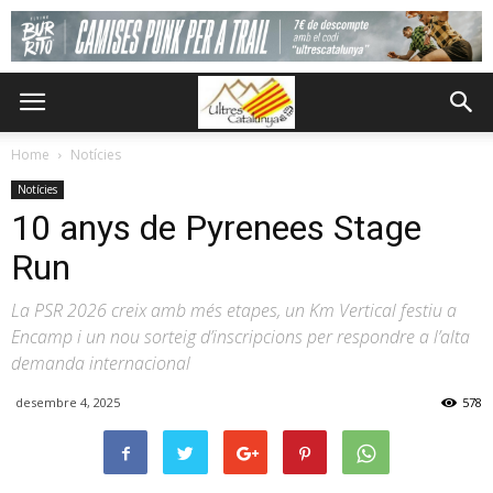
Home
Notícies
Notícies
10 anys de Pyrenees Stage
Run
La PSR 2026 creix amb més etapes, un Km Vertical festiu a
Encamp i un nou sorteig d’inscripcions per respondre a l’alta
demanda internacional
desembre 4, 2025
578