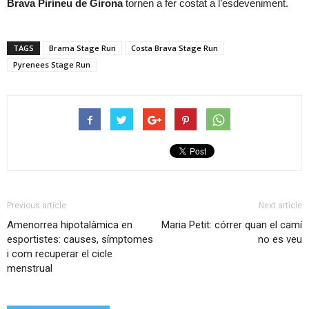
Brava Pirineu de Girona
tornen a fer costat a l’esdeveniment.
TAGS
Brama Stage Run
Costa Brava Stage Run
Pyrenees Stage Run
Previous article
Next article
Amenorrea hipotalàmica en
Maria Petit: córrer quan el camí
esportistes: causes, símptomes
no es veu
i com recuperar el cicle
menstrual