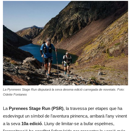
La Pyrenees Stage Run disputarà la seva desena edició carregada de novetats. Foto:
Odette Fontanes
La
Pyrenees Stage Run (PSR)
, la travessa per etapes que ha
esdevingut un símbol de l’aventura pirinenca, arribarà l’any vinent
a la seva
10a edició
. Lluny de limitar-se a bufar espelmes,