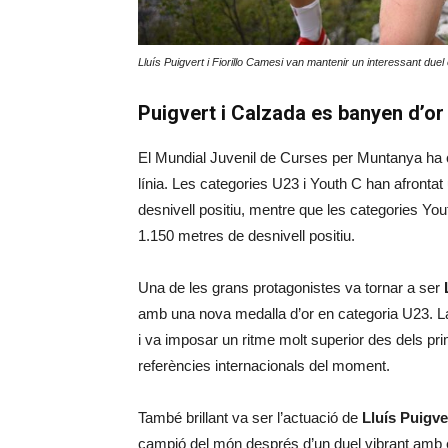
Lluís Puigvert i Fiorillo Camesi van mantenir un interessant
Puigvert i Calzada es banyen d’or
El Mundial Juvenil de Curses per Muntanya ha 
línia. Les categories U23 i Youth C han afrontat
desnivell positiu, mentre que les categories You
1.150 metres de desnivell positiu.
Una de les grans protagonistes va tornar a ser
amb una nova medalla d’or en categoria U23. La
i va imposar un ritme molt superior des dels 
referències internacionals del moment.
També brillant va ser l’actuació de
Lluís Puigve
campió del món després d’un duel vibrant amb e