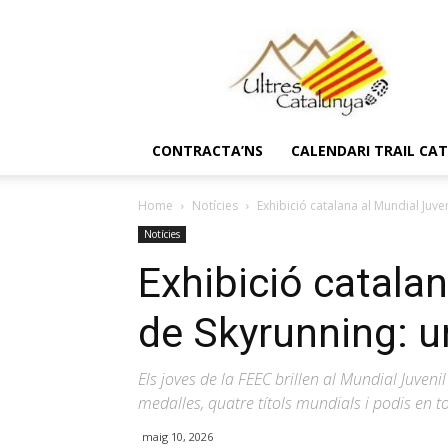
Ultres
Catalunya
CONTRACTA’NS
CALENDARI TRAIL CA
Home
Notícies
Exhibició catalana al Mundial Juve
Notícies
Exhibició catalan
de Skyrunning: un
Els joves de la FEEC brillen al Mundial Juv
medalles, quatre títols mundials i podis en to
maig 10, 2026