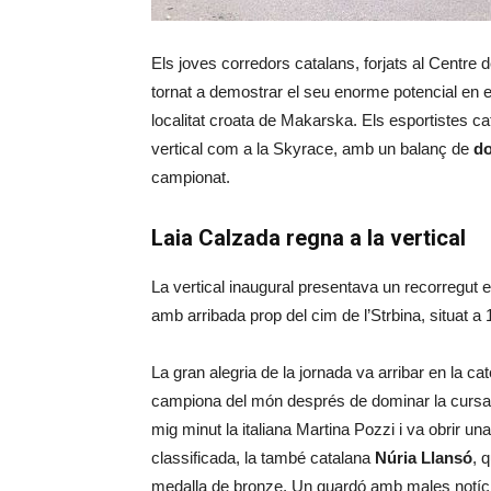
Els joves corredors catalans, forjats al Centr
tornat a demostrar el seu enorme potencial en 
localitat croata de Makarska. Els esportistes ca
vertical com a la Skyrace, amb un balanç de
do
campionat.
Laia Calzada regna a la vertical
La vertical inaugural presentava un recorregut e
amb arribada prop del cim de l’Strbina, situat a 
La gran alegria de la jornada va arribar en la c
campiona del món després de dominar la cursa 
mig minut la italiana Martina Pozzi i va obrir un
classificada, la també catalana
Núria Llansó
, 
medalla de bronze. Un guardó amb males notície