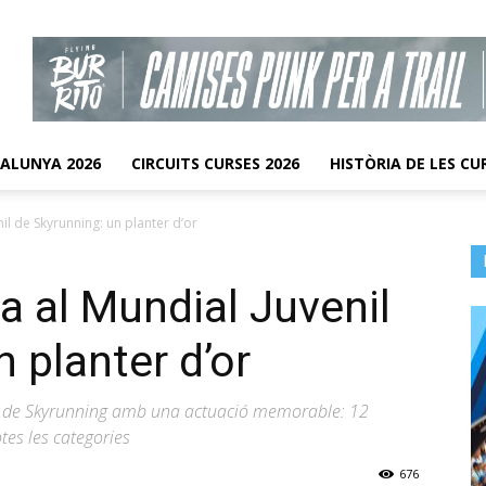
TALUNYA 2026
CIRCUITS CURSES 2026
HISTÒRIA DE LES CU
nil de Skyrunning: un planter d’or
a al Mundial Juvenil
 planter d’or
enil de Skyrunning amb una actuació memorable: 12
tes les categories
676