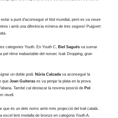
 estar a punt d’aconseguir el títol mundial, però es va veure
metres i amb una diferència mínima de tres segons! Puigvert
ata.
 les categories Youth. En Youth C,
Biel Sagués
va sumar
 pel ritme inabastable del noruec Isak Dropping, gran
signar un doble podi.
Núria Calzada
va aconseguir la
re que
Joan Guiteras
es va penjar la plata en la prova
Yabana. També cal destacar la novena posició de
Pol
m nivell.
r que és un dels noms amb més projecció del trail català.
 excel·lent medalla de bronze en categoria Youth A.