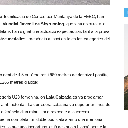
e de Tecnificació de Curses per Muntanya de la FEEC, han
el
Mundial Juvenil de Skyrunning
, que s’ha disputat a la
talans han signat una actuació espectacular, tant a la prova
tze medalles
i presència al podi en totes les categories del
xigent de 4,5 quilòmetres i 980 metres de desnivell positiu,
1.265 metres d’altitud.
ategoria U23 femenina, on
Laia Calzada
es va proclamar
amb autoritat. La corredora catalana va superar en més de
a diferència d’un minut i mig respecte a la tercera
que ha completat un doble podi català amb una meritòria
s, ja que una inoportuna lesió deixaria a Llansó sense la