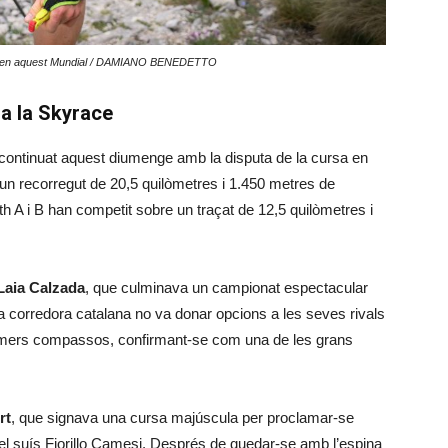
 duel en aquest Mundial / DAMIANO BENEDETTO
 a la Skyrace
continuat aquest diumenge amb la disputa de la cursa en
 un recorregut de 20,5 quilòmetres i 1.450 metres de
th A i B han competit sobre un traçat de 12,5 quilòmetres i
Laia Calzada
, que culminava un campionat espectacular
 corredora catalana no va donar opcions a les seves rivals
primers compassos, confirmant-se com una de les grans
rt
, que signava una cursa majúscula per proclamar-se
l suís Fiorillo Camesi. Després de quedar-se amb l’espina