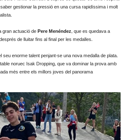
a saber gestionar la pressió en una cursa rapidíssima i molt
alista.
la gran actuació de
Pere Menéndez
, que es quedava a
sprés de lluitar fins al final per les medalles.
l seu enorme talent penjant-se una nova medalla de plata.
actable noruec Isak Dropping, que va dominar la prova amb
gada més entre els millors joves del panorama