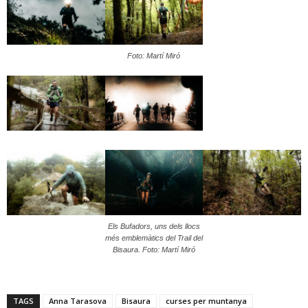
Foto: Martí Miró
Els Bufadors, uns dels llocs
més emblemàtics del Trail del
Bisaura. Foto: Martí Miró
TAGS
Anna Tarasova
Bisaura
curses per muntanya