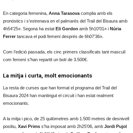
En categoria femenina,
Anna Tarasova
complia amb els
pronòstics i s’estrenava en el palmarès del Trail del Bisaura amb
4h54’25». Segona ha estat
Eli Gordon
amb 5h10’01» i
Núria
Ferrer
tancava el podi femení després de 6h07’36».
Com l’edició passada, els cinc primers classificats tant masculí
com femení s’han repartit un botí de 3.500€.
La mitja i curta, molt emocionants
La resta de curses que han format el programa del Trail del
Bisaura 2024 han mantingut el circuit i han estat realment
emocionants.
A la mitja i pico, de 25 quilòmetres amb 1.500 metres de desnivell
positiu,
Xavi Prims
s’ha imposat amb 2h25’06, amb
Jordi Pujol