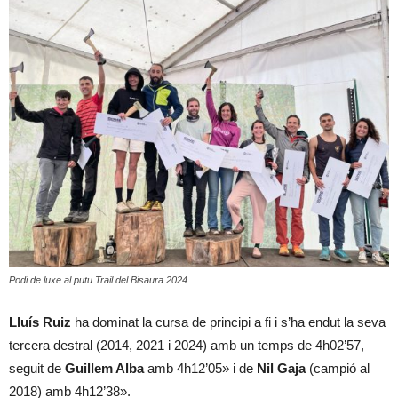
Podi de luxe al putu Trail del Bisaura 2024
Lluís Ruiz
ha dominat la cursa de principi a fi i s’ha endut la seva
tercera destral (2014, 2021 i 2024) amb un temps de 4h02’57,
seguit de
Guillem Alba
amb 4h12’05» i de
Nil Gaja
(campió al
2018) amb 4h12’38».