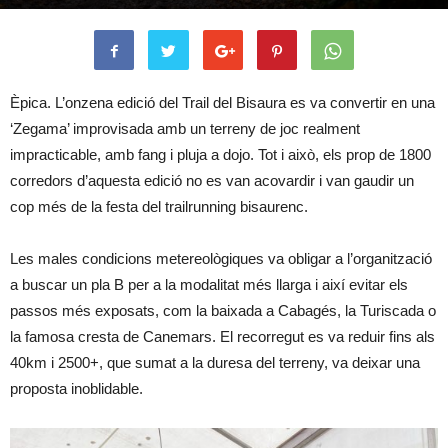
Èpica. L’onzena edició del Trail del Bisaura es va convertir en una
‘Zegama’ improvisada amb un terreny de joc realment
impracticable, amb fang i pluja a dojo. Tot i això, els prop de 1800
corredors d’aquesta edició no es van acovardir i van gaudir un
cop més de la festa del trailrunning bisaurenc.
Les males condicions metereològiques va obligar a l’organització
a buscar un pla B per a la modalitat més llarga i així evitar els
passos més exposats, com la baixada a Cabagés, la Turiscada o
la famosa cresta de Canemars. El recorregut es va reduir fins als
40km i 2500+, que sumat a la duresa del terreny, va deixar una
proposta inoblidable.