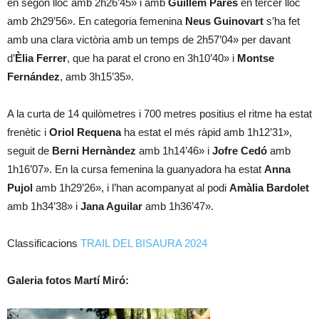
en segon lloc amb 2h26’45» i amb
Guillem Parés
en tercer lloc
amb 2h29’56». En categoria femenina
Neus Guinovart
s’ha fet
amb una clara victòria amb un temps de 2h57’04» per davant
d’
Èlia Ferrer
, que ha parat el crono en 3h10’40» i
Montse
Fernández
, amb 3h15’35».
A la curta de 14 quilòmetres i 700 metres positius el ritme ha estat
frenètic i
Oriol Requena
ha estat el més ràpid amb 1h12’31»,
seguit de
Berni Hernàndez
amb 1h14’46» i
Jofre Cedó
amb
1h16’07». En la cursa femenina la guanyadora ha estat
Anna
Pujol
amb 1h29’26», i l’han acompanyat al podi
Amàlia Bardolet
amb 1h34’38» i
Jana Aguilar
amb 1h36’47».
Classificacions
TRAIL DEL BISAURA 2024
Galeria fotos Martí Miró: