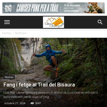
Home
Notícies
Notícies
Fang i fetge al Trail del Bisaura
Lluís Ruiz i Anna Tarasova aixequen la destral de la victòria en una edició
èpica marcada per la pluja i el fang
octubre 27, 2024
3047