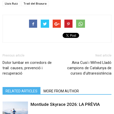
Lluis Ruiz
Trail del Bisaura
Previous article
Next article
Dolor lumbar en corredors de
Aina Cusí i Wifred Lladó
trail: causes, prevenció i
campions de Catalunya de
recuperació
curses d’ultraresistència
RELATED ARTICLES
MORE FROM AUTHOR
Montlude Skyrace 2026: LA PRÈVIA