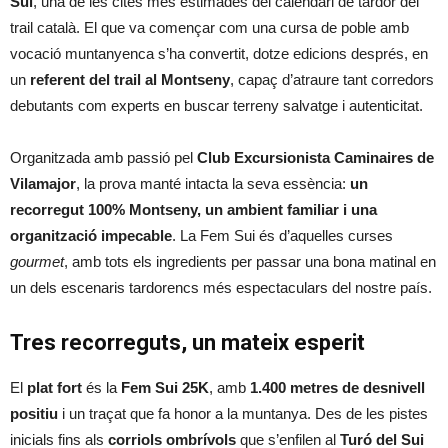
Sui
, una de les cites més estimades del calendari de tardor del
trail català. El que va començar com una cursa de poble amb
vocació muntanyenca s’ha convertit, dotze edicions després, en
un
referent del trail al Montseny
, capaç d’atraure tant corredors
debutants com experts en buscar terreny salvatge i autenticitat.
Organitzada amb passió pel
Club Excursionista Caminaires de
Vilamajor
, la prova manté intacta la seva essència:
un
recorregut 100% Montseny, un ambient familiar i una
organització impecable
. La Fem Sui és d’aquelles curses
gourmet
, amb tots els ingredients per passar una bona matinal en
un dels escenaris tardorencs més espectaculars del nostre país.
Tres recorreguts, un mateix esperit
El
plat fort
és la
Fem Sui 25K
, amb
1.400 metres de desnivell
positiu
i un traçat que fa honor a la muntanya. Des de les pistes
inicials fins als
corriols ombrívols
que s’enfilen al
Turó del Sui