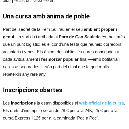
altar per als qui l’assoleixen.
Una cursa amb ànima de poble
Part del secret de la Fem Sui rau en el seu
ambient proper i
genuí
. La sortida i arribada al
Parc de Can Sauleda
és molt més
que un punt logístic: és el cor d’una festa que reuneix corredors,
voluntaris i veïns. Els ànims del públic, les cares conegudes a
cada avituallament i l’
esmorzar popular
final —amb botifarra i
rialles assegurades— són part del ritual que fa que molts
repeteixin any rere any.
Inscripcions obertes
Les
inscripcions
ja estan disponibles al
web oficial de la cursa
.
Els drets d’inscripció seran de 28 € per a la 24K, 25 € per a la
cursa Express i 12€ per a la caminada ‘Poc a Poc’.