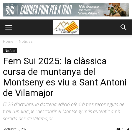
Home
Notícies
Notícies
Fem Sui 2025: la clàssica
cursa de muntanya del
Montseny es viu a Sant Antoni
de Vilamajor
El 26 d’octubre, la dotzena edició oferirà tres recorreguts de
trail running per descobrir el Montseny més autèntic amb
sortida des de Vilamajor.
octubre 9, 2025
1054