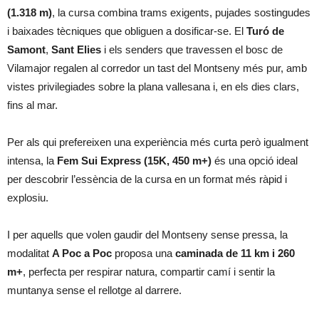
(1.318 m)
, la cursa combina trams exigents, pujades sostingudes
i baixades tècniques que obliguen a dosificar-se. El
Turó de
Samont
,
Sant Elies
i els senders que travessen el bosc de
Vilamajor regalen al corredor un tast del Montseny més pur, amb
vistes privilegiades sobre la plana vallesana i, en els dies clars,
fins al mar.
Per als qui prefereixen una experiència més curta però igualment
intensa, la
Fem Sui Express (15K, 450 m+)
és una opció ideal
per descobrir l’essència de la cursa en un format més ràpid i
explosiu.
I per aquells que volen gaudir del Montseny sense pressa, la
modalitat
A Poc a Poc
proposa una
caminada de 11 km i 260
m+
, perfecta per respirar natura, compartir camí i sentir la
muntanya sense el rellotge al darrere.