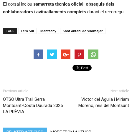
El dorsal inclou
samarreta tècnica oficial
,
obsequis dels
col·laboradors
i
avituallaments complets
durant el recorregut.
TAGS
Fem Sui
Montseny
Sant Antoni de Vilamajor
Previous article
Next article
OTSO Ultra Trail Serra
Victor del Águila i Miriam
Montsant-Costa Daurada 2025:
Moreno, reis del Montsant
LA PRÈVIA